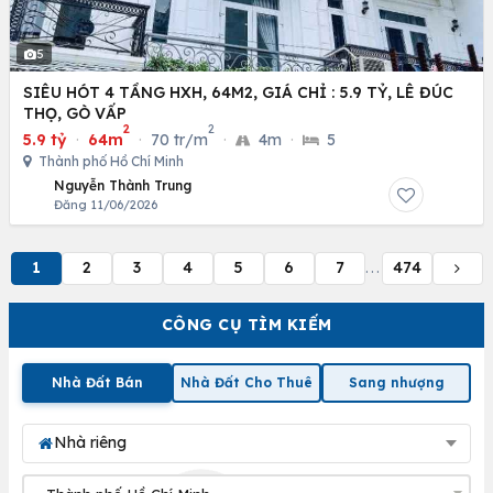
5
SIÊU HÓT 4 TẦNG HXH, 64M2, GIÁ CHỈ : 5.9 TỶ, LÊ ĐÚC
THỌ, GÒ VẤP
2
2
5.9 tỷ
·
64m
·
70 tr/m
·
4m
·
5
Thành phố Hồ Chí Minh
Nguyễn Thành Trung
Đăng 11/06/2026
1
2
3
4
5
6
7
474
...
CÔNG CỤ TÌM KIẾM
Nhà Đất Bán
Nhà Đất Cho Thuê
Sang nhượng
Nhà riêng