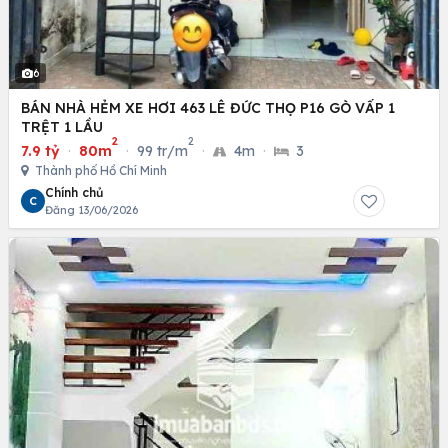
6
BÁN NHÀ HẺM XE HƠI 463 LÊ ĐỨC THỌ P16 GÒ VẤP 1
TRỆT 1 LẦU
2
2
7.9 tỷ
·
80m
·
99 tr/m
·
4m
·
3
Thành phố Hồ Chí Minh
Chính chủ
C
Đăng 13/06/2026