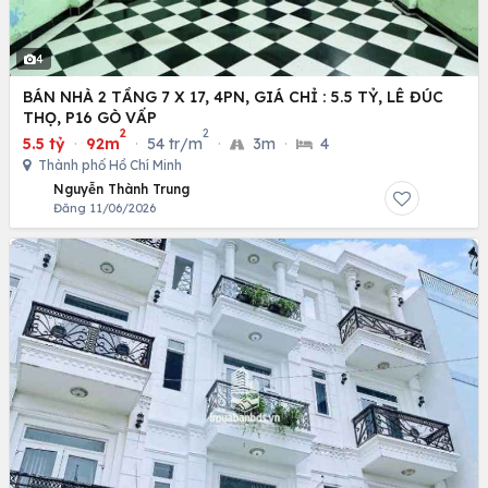
4
BÁN NHÀ 2 TẦNG 7 X 17, 4PN, GIÁ CHỈ : 5.5 TỶ, LÊ ĐÚC
THỌ, P16 GÒ VẤP
2
2
5.5 tỷ
·
92m
·
54 tr/m
·
3m
·
4
Thành phố Hồ Chí Minh
Nguyễn Thành Trung
Đăng 11/06/2026