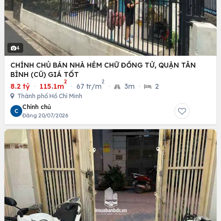
4
CHÍNH CHỦ BÁN NHÀ HẺM CHỮ ĐỒNG TỬ, QUẬN TÂN
BÌNH (CŨ) GIÁ TỐT
2
2
8.2 tỷ
·
115.1m
·
67 tr/m
·
3m
·
2
Thành phố Hồ Chí Minh
Chính chủ
C
Đăng 20/07/2026