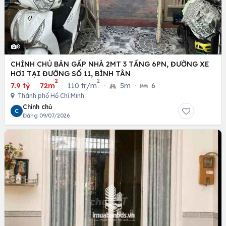
8
CHÍNH CHỦ BÁN GẤP NHÀ 2MT 3 TẦNG 6PN, ĐƯỜNG XE
HƠI TẠI ĐƯỜNG SỐ 11, BÌNH TÂN
2
2
7.9 tỷ
·
72m
·
110 tr/m
·
5m
·
6
Thành phố Hồ Chí Minh
Chính chủ
C
Đăng 09/07/2026