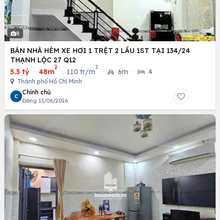
8
BÁN NHÀ HẺM XE HƠI 1 TRỆT 2 LẦU 1ST TẠI 134/24
THẠNH LỘC 27 Q12
2
2
5.3 tỷ
·
48m
·
110 tr/m
·
6m
·
4
Thành phố Hồ Chí Minh
Chính chủ
C
Đăng 13/06/2026