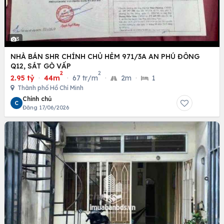
3
NHÀ BÁN SHR CHÍNH CHỦ HẺM 971/3A AN PHÚ ĐÔNG
Q12, SÁT GÒ VẤP
2
2
2.95 tỷ
·
44m
·
67 tr/m
·
2m
·
1
Thành phố Hồ Chí Minh
Chính chủ
C
Đăng 17/06/2026