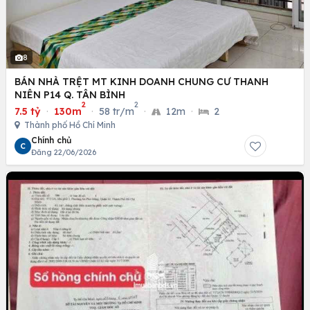
8
BÁN NHÀ TRỆT MT KINH DOANH CHUNG CƯ THANH
NIÊN P14 Q. TÂN BÌNH
2
2
7.5 tỷ
·
130m
·
58 tr/m
·
12m
·
2
Thành phố Hồ Chí Minh
Chính chủ
C
Đăng 22/06/2026