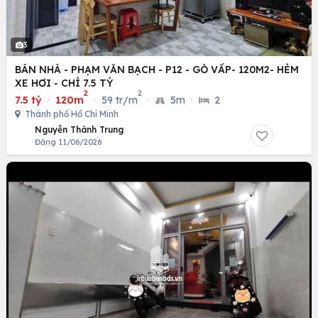
3
BÁN NHÀ - PHẠM VĂN BẠCH - P12 - GÒ VẤP- 120M2- HẺM
XE HƠI - CHỈ 7.5 TỶ
2
2
7.5 tỷ
·
120m
·
59 tr/m
·
5m
·
2
Thành phố Hồ Chí Minh
Nguyễn Thành Trung
Đăng 11/06/2026