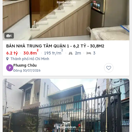
4
BÁN NHÀ TRUNG TÂM QUẬN 1 - 6,2 TỶ - 30,8M2
2
2
6.2 tỷ
·
30.8m
·
195 tr/m
·
2m
·
3
Thành phố Hồ Chí Minh
Phương Châu
P
Đăng 30/07/2026