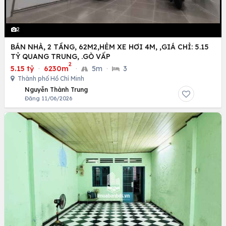
2
BÁN NHÀ, 2 TẦNG, 62M2,HẺM XE HƠI 4M, ,GIÁ CHỈ: 5.15
TỶ QUANG TRUNG, .GÒ VẤP
2
5.15 tỷ
·
6230m
·
5m
·
3
Thành phố Hồ Chí Minh
Nguyễn Thành Trung
Đăng 11/06/2026