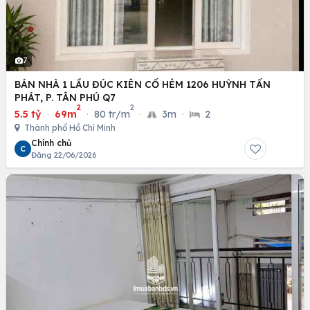
7
BÁN NHÀ 1 LẦU ĐÚC KIÊN CỐ HẺM 1206 HUỲNH TẤN
PHÁT, P. TÂN PHÚ Q7
2
2
5.5 tỷ
·
69m
·
80 tr/m
·
3m
·
2
Thành phố Hồ Chí Minh
Chính chủ
C
Đăng 22/06/2026