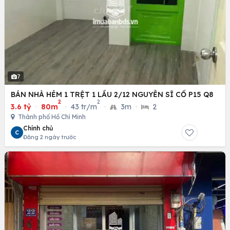
7
BÁN NHÀ HẺM 1 TRỆT 1 LẦU 2/12 NGUYỄN SĨ CỐ P15 Q8
2
2
3.6 tỷ
·
80m
·
43 tr/m
·
3m
·
2
Thành phố Hồ Chí Minh
Chính chủ
C
Đăng 2 ngày trước