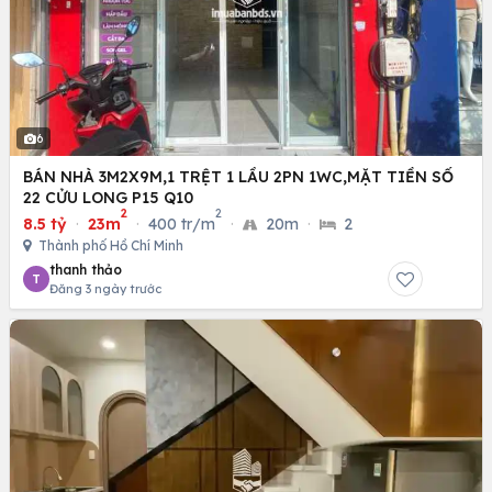
6
BÁN NHÀ 3M2X9M,1 TRỆT 1 LẦU 2PN 1WC,MẶT TIỀN SỐ
22 CỬU LONG P15 Q10
2
2
8.5 tỷ
·
23m
·
400 tr/m
·
20m
·
2
Thành phố Hồ Chí Minh
thanh thảo
T
Đăng 3 ngày trước