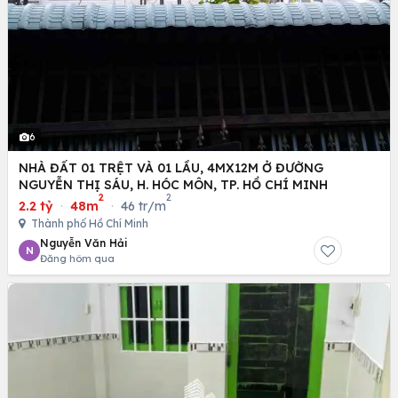
6
NHÀ ĐẤT 01 TRỆT VÀ 01 LẦU, 4MX12M Ở ĐƯỜNG
NGUYỄN THỊ SÁU, H. HÓC MÔN, TP. HỒ CHÍ MINH
2
2
2.2 tỷ
·
48m
·
46 tr/m
Thành phố Hồ Chí Minh
Nguyễn Văn Hải
N
Đăng hôm qua