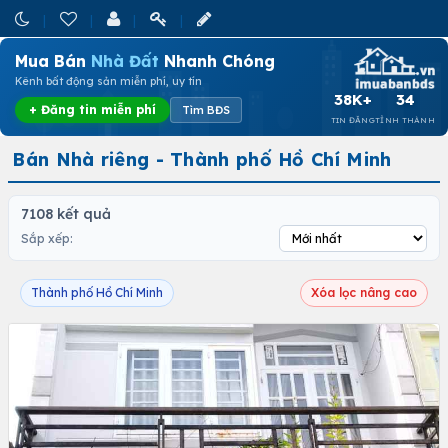
Mua Bán
Nhà Đất
Nhanh Chóng
Kênh bất động sản miễn phí, uy tín
38K+
34
+ Đăng tin miễn phí
Tìm BĐS
TIN ĐĂNG
TỈNH THÀNH
Bán Nhà riêng - Thành phố Hồ Chí Minh
7108 kết quả
Sắp xếp:
Thành phố Hồ Chí Minh
Xóa lọc nâng cao