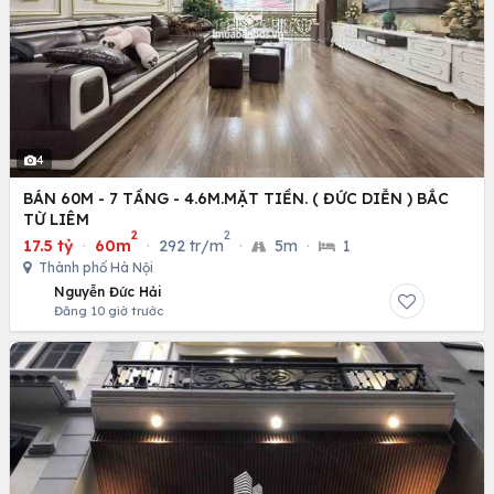
4
BÁN 60M - 7 TẦNG - 4.6M.MẶT TIỀN. ( ĐỨC DIỄN ) BẮC
TỪ LIÊM
2
2
17.5 tỷ
·
60m
·
292 tr/m
·
5m
·
1
Thành phố Hà Nội
Nguyễn Đức Hải
Đăng 10 giờ trước