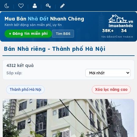
Mua Bán
Nhà Đất
Nhanh Chóng
Kênh bất động sản miễn phí, uy tín
38K+
34
+ Đăng tin miễn phí
Tìm BĐS
TIN ĐĂNG
TỈNH THÀNH
Bán Nhà riêng - Thành phố Hà Nội
4312 kết quả
Sắp xếp:
Thành phố Hà Nội
Xóa lọc nâng cao