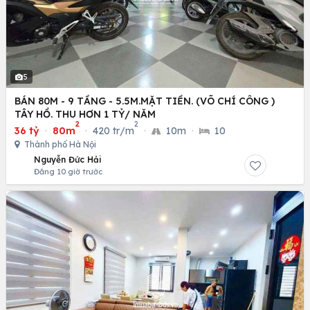
5
BÁN 80M - 9 TẦNG - 5.5M.MẶT TIỀN. (VÕ CHÍ CÔNG )
TÂY HỒ. THU HƠN 1 TỶ/ NĂM
2
2
36 tỷ
·
80m
·
420 tr/m
·
10m
·
10
Thành phố Hà Nội
Nguyễn Đức Hải
Đăng 10 giờ trước