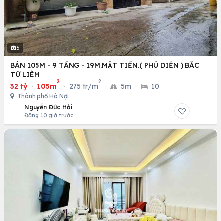
5
BÁN 105M - 9 TẦNG - 19M.MẶT TIỀN.( PHÚ DIỄN ) BẮC
TỪ LIÊM
2
2
32 tỷ
·
105m
·
275 tr/m
·
5m
·
10
Thành phố Hà Nội
Nguyễn Đức Hải
Đăng 10 giờ trước