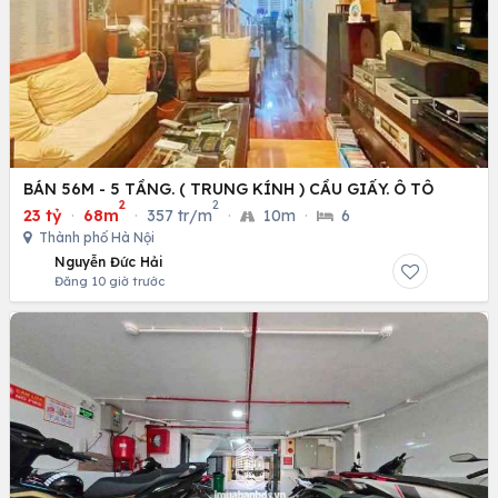
BÁN 56M - 5 TẦNG. ( TRUNG KÍNH ) CẦU GIẤY. Ô TÔ
2
2
23 tỷ
·
68m
·
357 tr/m
·
10m
·
6
Thành phố Hà Nội
Nguyễn Đức Hải
Đăng 10 giờ trước