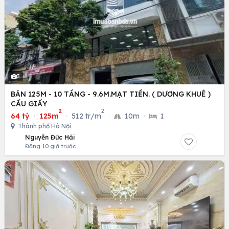
3
BÁN 125M - 10 TẦNG - 9.6M.MẠT TIỀN. ( DƯƠNG KHUÊ )
CẦU GIẤY
2
2
64 tỷ
·
125m
·
512 tr/m
·
10m
·
1
Thành phố Hà Nội
Nguyễn Đức Hải
Đăng 10 giờ trước