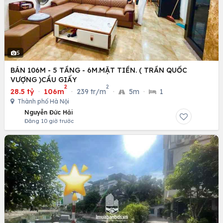
5
BÁN 106M - 5 TẦNG - 6M.MẶT TIỀN. ( TRẦN QUỐC
VƯỢNG )CẦU GIẤY
2
2
28.5 tỷ
·
106m
·
239 tr/m
·
5m
·
1
Thành phố Hà Nội
Nguyễn Đức Hải
Đăng 10 giờ trước