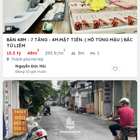
5
BÁN 48M - 7 TẦNG - 4M.MẶT TIỀN. ( HỒ TÙNG MẬU ) BẮC
TỪ LIÊM
2
2
15.5 tỷ
·
48m
·
293 tr/m
·
5m
·
1
Thành phố Hà Nội
Nguyễn Đức Hải
Đăng 10 giờ trước