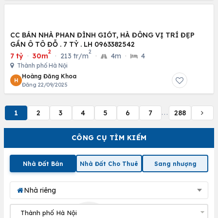
CC BÁN NHÀ PHAN ĐÌNH GIÓT, HÀ ĐÔNG VỊ TRÍ ĐẸP
GẦN Ô TÔ ĐỖ . 7 TỶ . LH 0963382542
2
2
7 tỷ
·
30m
·
213 tr/m
·
4m
·
4
Thành phố Hà Nội
Hoàng Đăng Khoa
H
Đăng 22/09/2025
1
2
3
4
5
6
7
288
...
CÔNG CỤ TÌM KIẾM
Nhà Đất Bán
Nhà Đất Cho Thuê
Sang nhượng
Nhà riêng