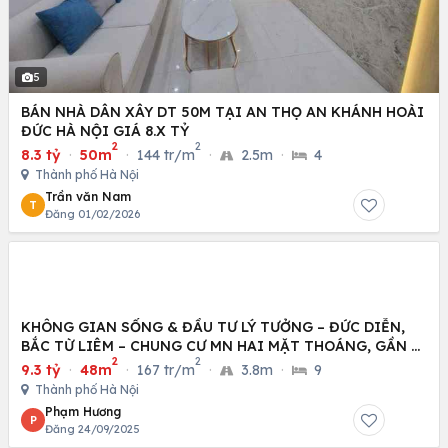
5
BÁN NHÀ DÂN XÂY DT 50M TẠI AN THỌ AN KHÁNH HOÀI
ĐỨC HÀ NỘI GIÁ 8.X TỶ
2
2
8.3 tỷ
·
50m
·
144 tr/m
·
2.5m
·
4
Thành phố Hà Nội
Trần văn Nam
T
Đăng 01/02/2026
KHÔNG GIAN SỐNG & ĐẦU TƯ LÝ TƯỞNG – ĐỨC DIỄN,
BẮC TỪ LIÊM – CHUNG CƯ MN HAI MẶT THOÁNG, GẦN Ô
2
2
TÔ
9.3 tỷ
·
48m
·
167 tr/m
·
3.8m
·
9
Thành phố Hà Nội
Phạm Hương
P
Đăng 24/09/2025