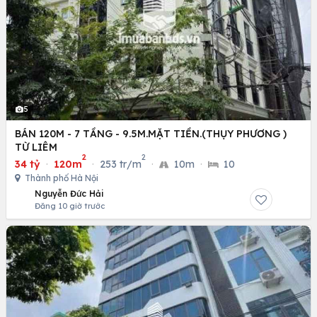
5
BÁN 120M - 7 TẦNG - 9.5M.MẶT TIỀN.(THỤY PHƯƠNG )
TỪ LIÊM
2
2
34 tỷ
·
120m
·
253 tr/m
·
10m
·
10
Thành phố Hà Nội
Nguyễn Đức Hải
Đăng 10 giờ trước