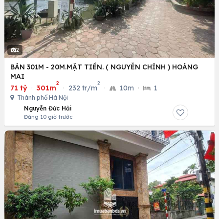
2
BÁN 301M - 20M.MẶT TIỀN. ( NGUYỄN CHÍNH ) HOÀNG
MAI
2
2
71 tỷ
·
301m
·
232 tr/m
·
10m
·
1
Thành phố Hà Nội
Nguyễn Đức Hải
Đăng 10 giờ trước