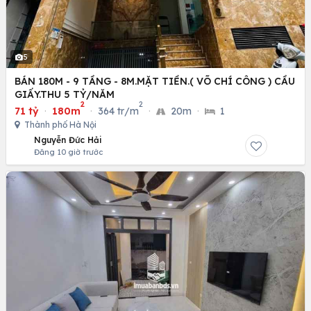
5
BÁN 180M - 9 TẦNG - 8M.MẶT TIỀN.( VÕ CHÍ CÔNG ) CẦU
GIẤY.THU 5 TỶ/NĂM
2
2
71 tỷ
·
180m
·
364 tr/m
·
20m
·
1
Thành phố Hà Nội
Nguyễn Đức Hải
Đăng 10 giờ trước