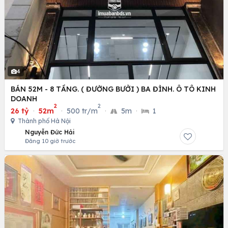
4
BÁN 52M - 8 TẦNG. ( ĐƯỜNG BƯỞI ) BA ĐÌNH. Ô TÔ KINH
DOANH
2
2
26 tỷ
·
52m
·
500 tr/m
·
5m
·
1
Thành phố Hà Nội
Nguyễn Đức Hải
Đăng 10 giờ trước