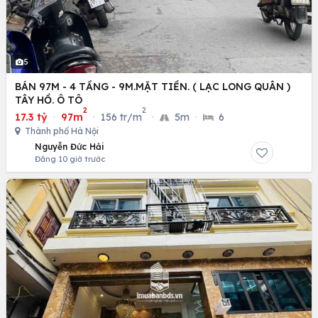
5
BÁN 97M - 4 TẦNG - 9M.MẶT TIỀN. ( LẠC LONG QUÂN )
TÂY HỒ. Ô TÔ
2
2
17.3 tỷ
·
97m
·
156 tr/m
·
5m
·
6
Thành phố Hà Nội
Nguyễn Đức Hải
Đăng 10 giờ trước