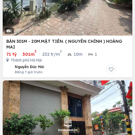
2
BÁN 301M - 20M.MẶT TIỀN. ( NGUYỄN CHÍNH ) HOÀNG
MAI
2
2
71 tỷ
·
301m
·
232 tr/m
·
10m
·
1
Thành phố Hà Nội
Nguyễn Đức Hải
Đăng 7 giờ trước