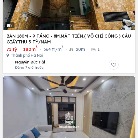
5
BÁN 180M - 9 TẦNG - 8M.MẶT TIỀN.( VÕ CHÍ CÔNG ) CẦU
GIẤY.THU 5 TỶ/NĂM
2
2
71 tỷ
·
180m
·
364 tr/m
·
20m
·
1
Thành phố Hà Nội
Nguyễn Đức Hải
Đăng 7 giờ trước