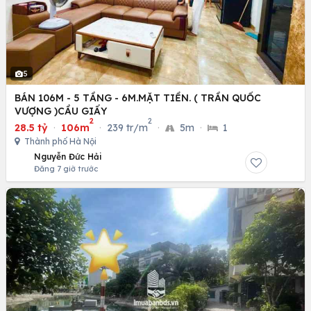
5
BÁN 106M - 5 TẦNG - 6M.MẶT TIỀN. ( TRẦN QUỐC
VƯỢNG )CẦU GIẤY
2
2
28.5 tỷ
·
106m
·
239 tr/m
·
5m
·
1
Thành phố Hà Nội
Nguyễn Đức Hải
Đăng 7 giờ trước