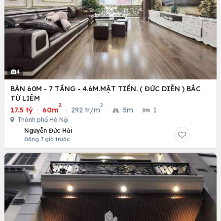
4
BÁN 60M - 7 TẦNG - 4.6M.MẶT TIỀN. ( ĐỨC DIỄN ) BẮC
TỪ LIÊM
2
2
17.5 tỷ
·
60m
·
292 tr/m
·
5m
·
1
Thành phố Hà Nội
Nguyễn Đức Hải
Đăng 7 giờ trước