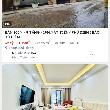
5
BÁN 105M - 9 TẦNG - 19M.MẶT TIỀN.( PHÚ DIỄN ) BẮC
TỪ LIÊM
2
2
32 tỷ
·
105m
·
275 tr/m
·
5m
·
10
Thành phố Hà Nội
Nguyễn Đức Hải
Đăng 7 giờ trước