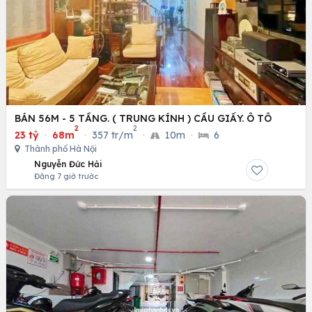
BÁN 56M - 5 TẦNG. ( TRUNG KÍNH ) CẦU GIẤY. Ô TÔ
2
2
23 tỷ
·
68m
·
357 tr/m
·
10m
·
6
Thành phố Hà Nội
Nguyễn Đức Hải
Đăng 7 giờ trước