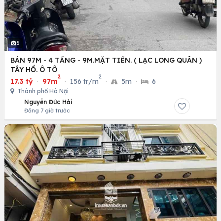
5
BÁN 97M - 4 TẦNG - 9M.MẶT TIỀN. ( LẠC LONG QUÂN )
TÂY HỒ. Ô TÔ
2
2
17.3 tỷ
·
97m
·
156 tr/m
·
5m
·
6
Thành phố Hà Nội
Nguyễn Đức Hải
Đăng 7 giờ trước