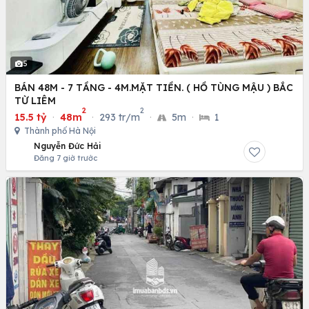
5
BÁN 48M - 7 TẦNG - 4M.MẶT TIỀN. ( HỒ TÙNG MẬU ) BẮC
TỪ LIÊM
2
2
15.5 tỷ
·
48m
·
293 tr/m
·
5m
·
1
Thành phố Hà Nội
Nguyễn Đức Hải
Đăng 7 giờ trước