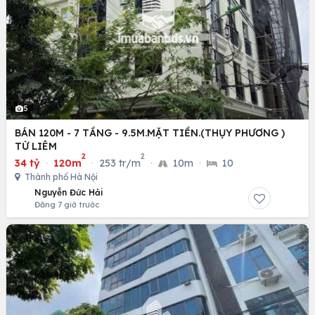
5
BÁN 120M - 7 TẦNG - 9.5M.MẶT TIỀN.(THỤY PHƯƠNG )
TỪ LIÊM
2
2
34 tỷ
·
120m
·
253 tr/m
·
10m
·
10
Thành phố Hà Nội
Nguyễn Đức Hải
Đăng 7 giờ trước