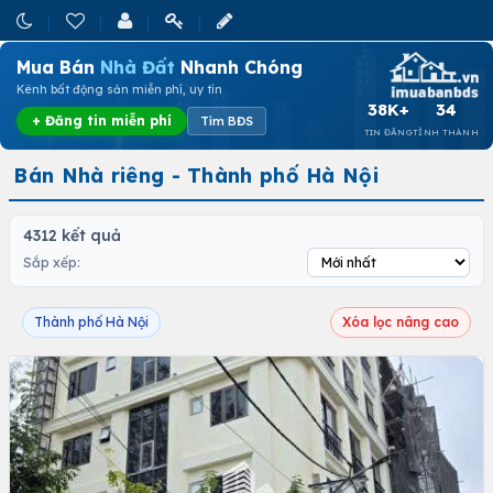
Mua Bán
Nhà Đất
Nhanh Chóng
Kênh bất động sản miễn phí, uy tín
38K+
34
+ Đăng tin miễn phí
Tìm BĐS
TIN ĐĂNG
TỈNH THÀNH
Bán Nhà riêng - Thành phố Hà Nội
4312 kết quả
Sắp xếp:
Thành phố Hà Nội
Xóa lọc nâng cao