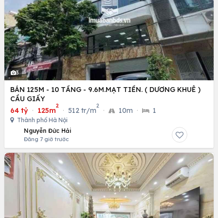
3
BÁN 125M - 10 TẦNG - 9.6M.MẠT TIỀN. ( DƯƠNG KHUÊ )
CẦU GIẤY
2
2
64 tỷ
·
125m
·
512 tr/m
·
10m
·
1
Thành phố Hà Nội
Nguyễn Đức Hải
Đăng 7 giờ trước