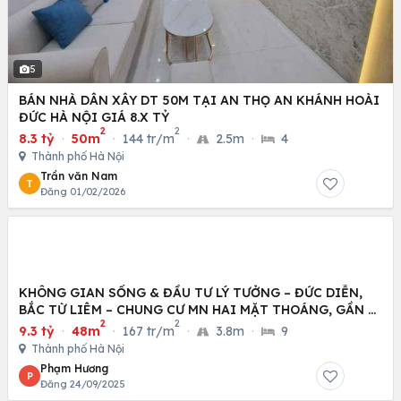
5
BÁN NHÀ DÂN XÂY DT 50M TẠI AN THỌ AN KHÁNH HOÀI
ĐỨC HÀ NỘI GIÁ 8.X TỶ
2
2
8.3 tỷ
·
50m
·
144 tr/m
·
2.5m
·
4
Thành phố Hà Nội
Trần văn Nam
T
Đăng 01/02/2026
KHÔNG GIAN SỐNG & ĐẦU TƯ LÝ TƯỞNG – ĐỨC DIỄN,
BẮC TỪ LIÊM – CHUNG CƯ MN HAI MẶT THOÁNG, GẦN Ô
2
2
TÔ
9.3 tỷ
·
48m
·
167 tr/m
·
3.8m
·
9
Thành phố Hà Nội
Phạm Hương
P
Đăng 24/09/2025