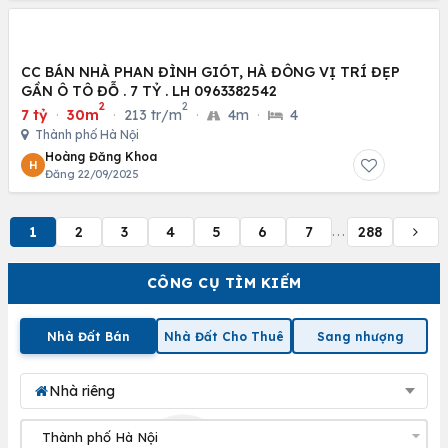
CC BÁN NHÀ PHAN ĐÌNH GIÓT, HÀ ĐÔNG VỊ TRÍ ĐẸP
GẦN Ô TÔ ĐỖ . 7 TỶ . LH 0963382542
2
2
7 tỷ
·
30m
·
213 tr/m
·
4m
·
4
Thành phố Hà Nội
Hoàng Đăng Khoa
H
Đăng 22/09/2025
1
2
3
4
5
6
7
288
...
CÔNG CỤ TÌM KIẾM
Nhà Đất Bán
Nhà Đất Cho Thuê
Sang nhượng
Nhà riêng