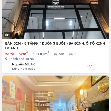
4
BÁN 52M - 8 TẦNG. ( ĐƯỜNG BƯỞI ) BA ĐÌNH. Ô TÔ KINH
DOANH
2
2
26 tỷ
·
52m
·
500 tr/m
·
5m
·
1
Thành phố Hà Nội
Nguyễn Đức Hải
Đăng 7 giờ trước