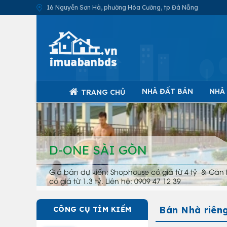
16 Nguyễn Sơn Hà, phường Hòa Cường, tp Đà Nẵng
NHÀ ĐẤT BÁN
NHÀ
TRANG CHỦ
D-ONE SÀI GÒN
Giá bán dự kiến: Shophouse có giá từ 4 tỷ & Căn 
có giá từ 1.3 tỷ. Liên hệ: 0909 47 12 39
Bán Nhà riêng
CÔNG CỤ TÌM KIẾM