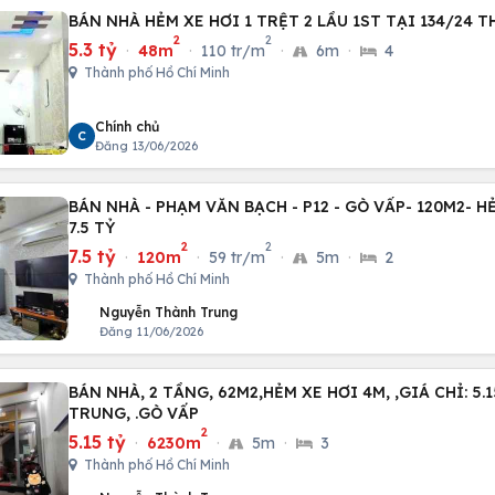
BÁN NHÀ HẺM XE HƠI 1 TRỆT 2 LẦU 1ST TẠI 134/24 T
2
2
5.3 tỷ
·
48m
·
110 tr/m
·
6m
·
4
Thành phố Hồ Chí Minh
Chính chủ
C
Đăng 13/06/2026
BÁN NHÀ - PHẠM VĂN BẠCH - P12 - GÒ VẤP- 120M2- HẺ
7.5 TỶ
2
2
7.5 tỷ
·
120m
·
59 tr/m
·
5m
·
2
Thành phố Hồ Chí Minh
Nguyễn Thành Trung
Đăng 11/06/2026
BÁN NHÀ, 2 TẦNG, 62M2,HẺM XE HƠI 4M, ,GIÁ CHỈ: 5
TRUNG, .GÒ VẤP
2
5.15 tỷ
·
6230m
·
5m
·
3
Thành phố Hồ Chí Minh