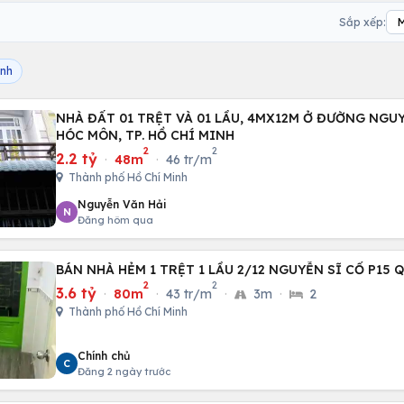
Sắp xếp:
inh
NHÀ ĐẤT 01 TRỆT VÀ 01 LẦU, 4MX12M Ở ĐƯỜNG NGUYỄN THỊ SÁU, H.
HÓC MÔN, TP. HỒ CHÍ MINH
2
2
2.2 tỷ
·
48m
·
46 tr/m
Thành phố Hồ Chí Minh
Nguyễn Văn Hải
N
Đăng hôm qua
BÁN NHÀ HẺM 1 TRỆT 1 LẦU 2/12 NGUYỄN SĨ CỐ P15 Q
2
2
3.6 tỷ
·
80m
·
43 tr/m
·
3m
·
2
Thành phố Hồ Chí Minh
Chính chủ
C
Đăng 2 ngày trước