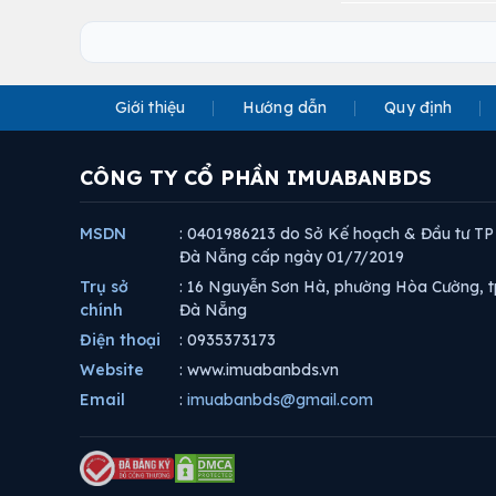
Giới thiệu
Hướng dẫn
Quy định
CÔNG TY CỔ PHẦN IMUABANBDS
MSDN
: 0401986213 do Sở Kế hoạch & Đầu tư TP
Đà Nẵng cấp ngày 01/7/2019
Trụ sở
: 16 Nguyễn Sơn Hà, phường Hòa Cường, t
chính
Đà Nẵng
Điện thoại
: 0935373173
Website
: www.imuabanbds.vn
Email
:
imuabanbds@gmail.com