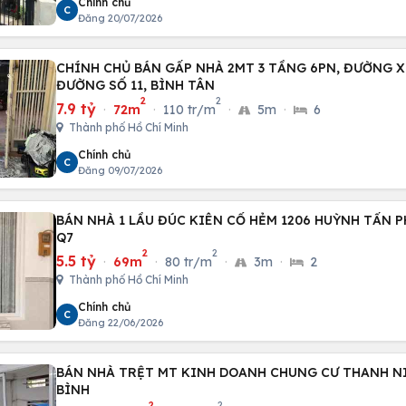
Chính chủ
C
Đăng 20/07/2026
CHÍNH CHỦ BÁN GẤP NHÀ 2MT 3 TẦNG 6PN, ĐƯỜNG X
ĐƯỜNG SỐ 11, BÌNH TÂN
2
2
7.9 tỷ
·
72m
·
110 tr/m
·
5m
·
6
Thành phố Hồ Chí Minh
Chính chủ
C
Đăng 09/07/2026
BÁN NHÀ 1 LẦU ĐÚC KIÊN CỐ HẺM 1206 HUỲNH TẤN PH
Q7
2
2
5.5 tỷ
·
69m
·
80 tr/m
·
3m
·
2
Thành phố Hồ Chí Minh
Chính chủ
C
Đăng 22/06/2026
BÁN NHÀ TRỆT MT KINH DOANH CHUNG CƯ THANH NI
BÌNH
2
2