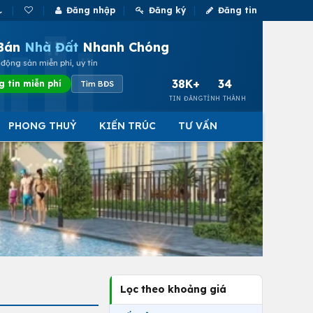
Đăng nhập
Đăng ký
Đăng tin
Bán
Nhà Đất
Nhanh Chóng
động sản miễn phí, uy tín
38K+
34
g tin miễn phí
Tìm BĐS
TIN ĐĂNG
TỈNH THÀNH
PHONG THUỶ
KIẾN TRÚC
TƯ VẤN
Lọc theo khoảng giá