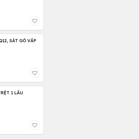
12, SÁT GÒ VẤP
TRỆT 1 LẦU