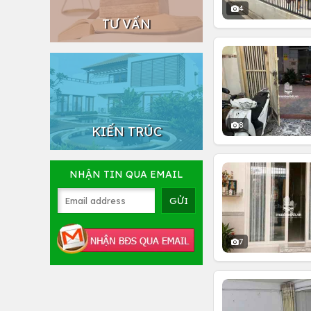
4
TƯ VẤN
8
KIẾN TRÚC
NHẬN TIN QUA EMAIL
7