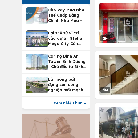
Cho Vay Mua Nhà
Thế Chấp Bằng
Chính Nhà Mua –
Lợi Ích Vay Mua
Nhà Tại
Lợi thế từ vị trí
Vietcombank
của dự án Stella
6
Mega City Cần
Thơ
Căn hộ Bình An
Tower Bình Dương
- Chủ đầu tư Bình
An Land
Làn sóng bất
động sản công
nghiệp mới mạnh
4
nhất 25 năm
Xem nhiều hơn +