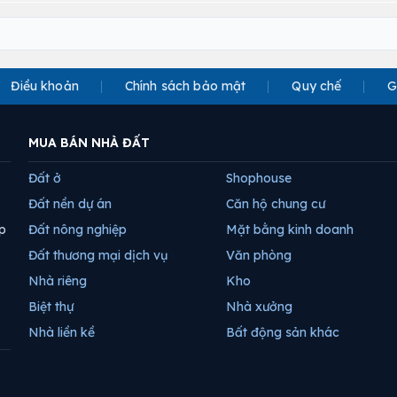
Điều khoản
Chính sách bảo mật
Quy chế
G
MUA BÁN NHÀ ĐẤT
Đất ở
Shophouse
Đất nền dự án
Căn hộ chung cư
p
Đất nông nghiệp
Mặt bằng kinh doanh
Đất thương mại dịch vụ
Văn phòng
Nhà riêng
Kho
Biệt thự
Nhà xưởng
Nhà liền kề
Bất động sản khác