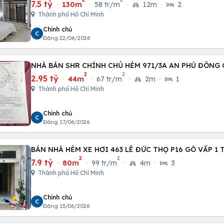
7.5 tỷ
·
130m
·
58 tr/m
·
12m
·
2
Thành phố Hồ Chí Minh
Chính chủ
C
Đăng 22/06/2026
NHÀ BÁN SHR CHÍNH CHỦ HẺM 971/3A AN PHÚ ĐÔNG Q
2
2
2.95 tỷ
·
44m
·
67 tr/m
·
2m
·
1
Thành phố Hồ Chí Minh
Chính chủ
C
Đăng 17/06/2026
BÁN NHÀ HẺM XE HƠI 463 LÊ ĐỨC THỌ P16 GÒ VẤP 1 
2
2
7.9 tỷ
·
80m
·
99 tr/m
·
4m
·
3
Thành phố Hồ Chí Minh
Chính chủ
C
Đăng 13/06/2026