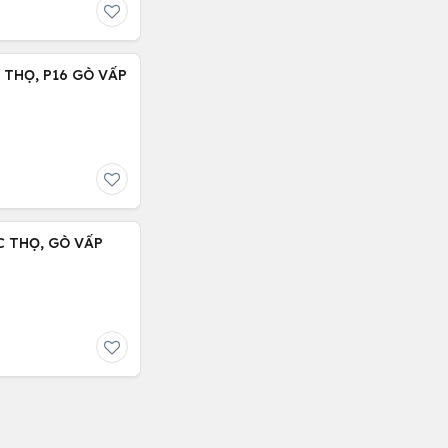
C THỌ, P16 GÒ VẤP
 CHỈ : 5.9 TỶ, LÊ ĐÚC THỌ, GÒ VẤP