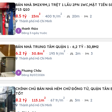
BÁN NHÀ 3M2X9M,1 TRỆT 1 LẦU 2PN 1WC,MẶT TIỀN S
P15 Q10
2
2
8.5 tỷ
·
23m
·
400 tr/m
·
20m
·
2
Thành phố Hồ Chí Minh
thanh thảo
T
Đăng 3 ngày trước
BÁN NHÀ TRUNG TÂM QUẬN 1 - 6,2 TỶ - 30,8M2
2
2
6.2 tỷ
·
30.8m
·
195 tr/m
·
2m
·
3
Thành phố Hồ Chí Minh
Phương Châu
P
Đăng 30/07/2026
CHÍNH CHỦ BÁN NHÀ HẺM CHỮ ĐỒNG TỬ, QUẬN TÂN B
TỐT
2
2
8.2 tỷ
·
115.1m
·
67 tr/m
·
3m
·
2
Thành phố Hồ Chí Minh