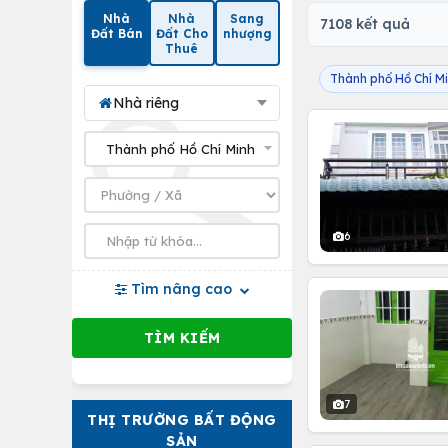
Nhà
Nhà
Sang
7108 kết quả
Đất Bán
Đất Cho
nhượng
Thuê
Thành phố Hồ Chí M
Nhà riêng
6
Tìm nâng cao
7
THỊ TRƯỜNG BẤT ĐỘNG
SẢN