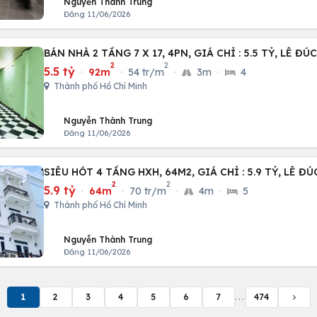
Nguyễn Thành Trung
Đăng 11/06/2026
BÁN NHÀ 2 TẦNG 7 X 17, 4PN, GIÁ CHỈ : 5.5 TỶ, LÊ ĐÚ
2
2
5.5 tỷ
·
92m
·
54 tr/m
·
3m
·
4
Thành phố Hồ Chí Minh
Nguyễn Thành Trung
Đăng 11/06/2026
SIÊU HÓT 4 TẦNG HXH, 64M2, GIÁ
2
2
5.9 tỷ
·
64m
·
70 tr/m
·
4m
·
5
Thành phố Hồ Chí Minh
Nguyễn Thành Trung
Đăng 11/06/2026
1
2
3
4
5
6
7
...
474