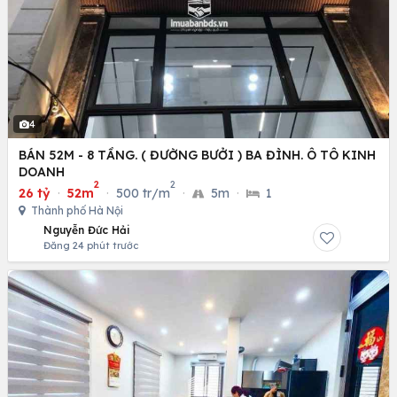
4
BÁN 52M - 8 TẦNG. ( ĐƯỜNG BƯỞI ) BA ĐÌNH. Ô TÔ KINH
DOANH
2
2
26 tỷ
·
52m
·
500 tr/m
·
5m
·
1
Thành phố Hà Nội
Nguyễn Đức Hải
Đăng 24 phút trước