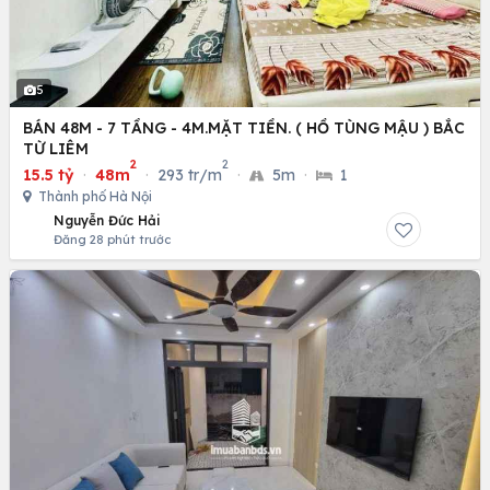
5
BÁN 48M - 7 TẦNG - 4M.MẶT TIỀN. ( HỒ TÙNG MẬU ) BẮC
TỪ LIÊM
2
2
15.5 tỷ
·
48m
·
293 tr/m
·
5m
·
1
Thành phố Hà Nội
Nguyễn Đức Hải
Đăng 28 phút trước