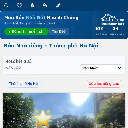
Mua Bán
Nhà Đất
Nhanh Chóng
Kênh bất động sản miễn phí, uy tín
38K+
34
+ Đăng tin miễn phí
Tìm BĐS
TIN ĐĂNG
TỈNH THÀNH
Bán Nhà riêng - Thành phố Hà Nội
4312 kết quả
Sắp xếp:
Thành phố Hà Nội
Xóa lọc nâng cao