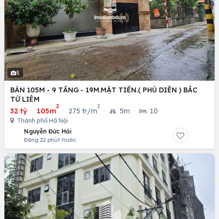
5
BÁN 105M - 9 TẦNG - 19M.MẶT TIỀN.( PHÚ DIỄN ) BẮC
TỪ LIÊM
2
2
32 tỷ
·
105m
·
275 tr/m
·
5m
·
10
Thành phố Hà Nội
Nguyễn Đức Hải
Đăng 22 phút trước