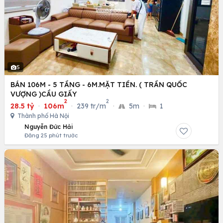
5
BÁN 106M - 5 TẦNG - 6M.MẶT TIỀN. ( TRẦN QUỐC
VƯỢNG )CẦU GIẤY
2
2
28.5 tỷ
·
106m
·
239 tr/m
·
5m
·
1
Thành phố Hà Nội
Nguyễn Đức Hải
Đăng 25 phút trước