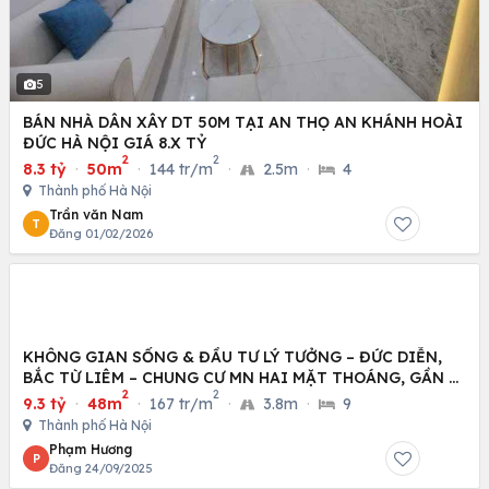
5
BÁN NHÀ DÂN XÂY DT 50M TẠI AN THỌ AN KHÁNH HOÀI
ĐỨC HÀ NỘI GIÁ 8.X TỶ
2
2
8.3 tỷ
·
50m
·
144 tr/m
·
2.5m
·
4
Thành phố Hà Nội
Trần văn Nam
T
Đăng 01/02/2026
KHÔNG GIAN SỐNG & ĐẦU TƯ LÝ TƯỞNG – ĐỨC DIỄN,
BẮC TỪ LIÊM – CHUNG CƯ MN HAI MẶT THOÁNG, GẦN Ô
2
2
TÔ
9.3 tỷ
·
48m
·
167 tr/m
·
3.8m
·
9
Thành phố Hà Nội
Phạm Hương
P
Đăng 24/09/2025