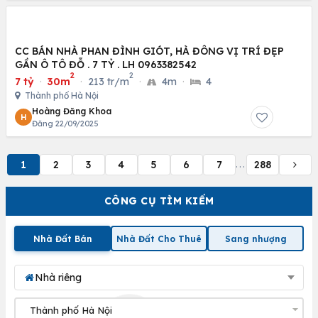
CC BÁN NHÀ PHAN ĐÌNH GIÓT, HÀ ĐÔNG VỊ TRÍ ĐẸP
GẦN Ô TÔ ĐỖ . 7 TỶ . LH 0963382542
2
2
7 tỷ
·
30m
·
213 tr/m
·
4m
·
4
Thành phố Hà Nội
Hoàng Đăng Khoa
H
Đăng 22/09/2025
1
2
3
4
5
6
7
288
...
CÔNG CỤ TÌM KIẾM
Nhà Đất Bán
Nhà Đất Cho Thuê
Sang nhượng
Nhà riêng