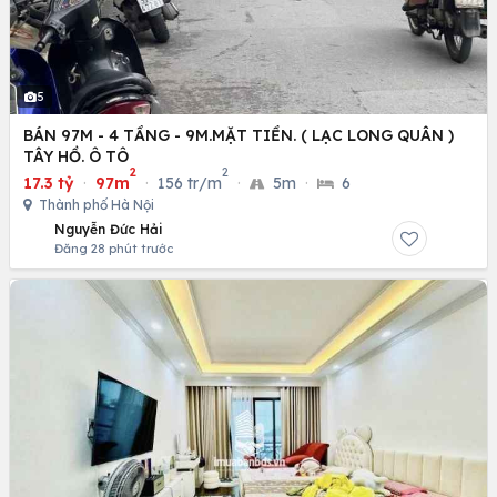
5
BÁN 97M - 4 TẦNG - 9M.MẶT TIỀN. ( LẠC LONG QUÂN )
TÂY HỒ. Ô TÔ
2
2
17.3 tỷ
·
97m
·
156 tr/m
·
5m
·
6
Thành phố Hà Nội
Nguyễn Đức Hải
Đăng 28 phút trước