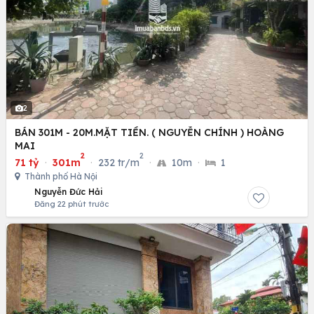
2
BÁN 301M - 20M.MẶT TIỀN. ( NGUYỄN CHÍNH ) HOÀNG
MAI
2
2
71 tỷ
·
301m
·
232 tr/m
·
10m
·
1
Thành phố Hà Nội
Nguyễn Đức Hải
Đăng 22 phút trước