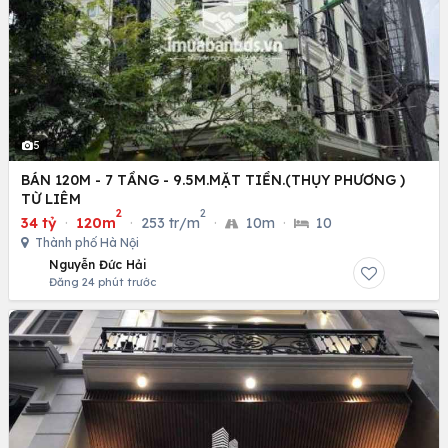
5
BÁN 120M - 7 TẦNG - 9.5M.MẶT TIỀN.(THỤY PHƯƠNG )
TỪ LIÊM
2
2
34 tỷ
·
120m
·
253 tr/m
·
10m
·
10
Thành phố Hà Nội
Nguyễn Đức Hải
Đăng 24 phút trước