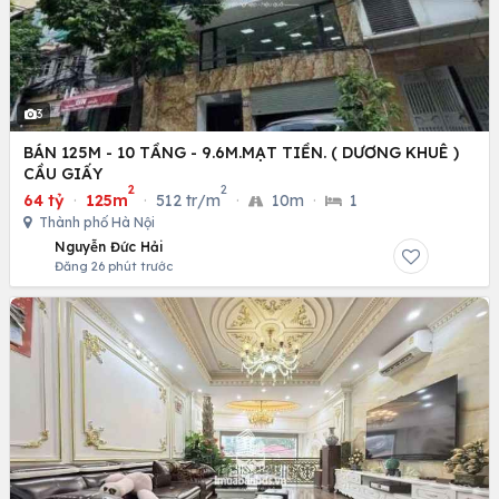
3
BÁN 125M - 10 TẦNG - 9.6M.MẠT TIỀN. ( DƯƠNG KHUÊ )
CẦU GIẤY
2
2
64 tỷ
·
125m
·
512 tr/m
·
10m
·
1
Thành phố Hà Nội
Nguyễn Đức Hải
Đăng 26 phút trước