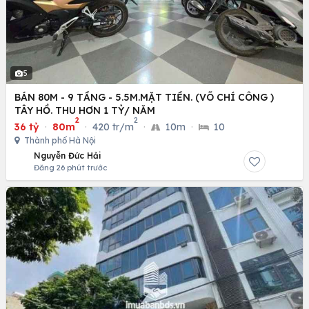
5
BÁN 80M - 9 TẦNG - 5.5M.MẶT TIỀN. (VÕ CHÍ CÔNG )
TÂY HỒ. THU HƠN 1 TỶ/ NĂM
2
2
36 tỷ
·
80m
·
420 tr/m
·
10m
·
10
Thành phố Hà Nội
Nguyễn Đức Hải
Đăng 26 phút trước