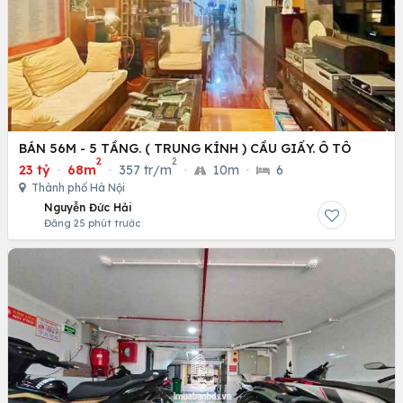
BÁN 56M - 5 TẦNG. ( TRUNG KÍNH ) CẦU GIẤY. Ô TÔ
2
2
23 tỷ
·
68m
·
357 tr/m
·
10m
·
6
Thành phố Hà Nội
Nguyễn Đức Hải
Đăng 25 phút trước