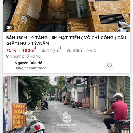
5
BÁN 180M - 9 TẦNG - 8M.MẶT TIỀN.( VÕ CHÍ CÔNG ) CẦU
GIẤY.THU 5 TỶ/NĂM
2
2
71 tỷ
·
180m
·
364 tr/m
·
20m
·
1
Thành phố Hà Nội
Nguyễn Đức Hải
Đăng 27 phút trước