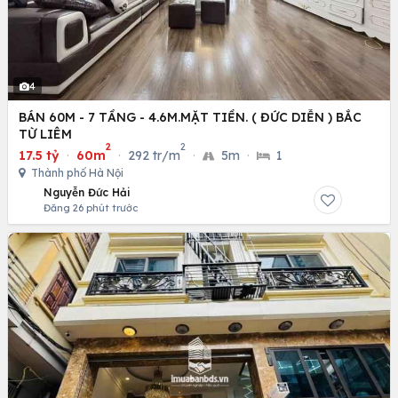
4
BÁN 60M - 7 TẦNG - 4.6M.MẶT TIỀN. ( ĐỨC DIỄN ) BẮC
TỪ LIÊM
2
2
17.5 tỷ
·
60m
·
292 tr/m
·
5m
·
1
Thành phố Hà Nội
Nguyễn Đức Hải
Đăng 26 phút trước