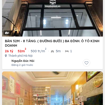
4
BÁN 52M - 8 TẦNG. ( ĐƯỜNG BƯỞI ) BA ĐÌNH. Ô TÔ KINH
DOANH
2
2
26 tỷ
·
52m
·
500 tr/m
·
5m
·
1
Thành phố Hà Nội
Nguyễn Đức Hải
Đăng 2 giờ trước