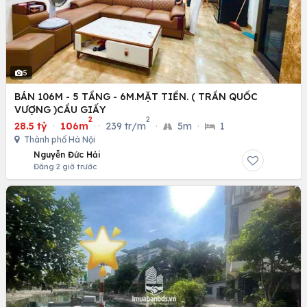
5
BÁN 106M - 5 TẦNG - 6M.MẶT TIỀN. ( TRẦN QUỐC
VƯỢNG )CẦU GIẤY
2
2
28.5 tỷ
·
106m
·
239 tr/m
·
5m
·
1
Thành phố Hà Nội
Nguyễn Đức Hải
Đăng 2 giờ trước