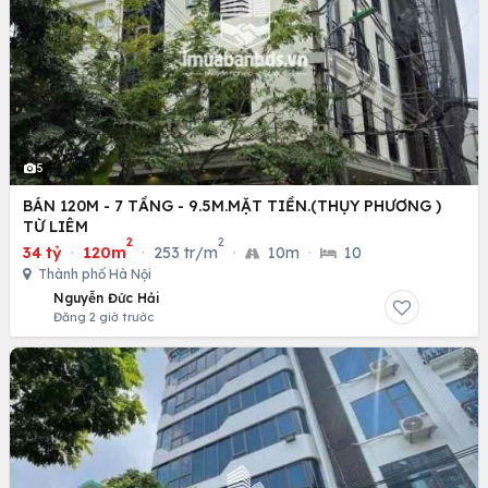
5
BÁN 120M - 7 TẦNG - 9.5M.MẶT TIỀN.(THỤY PHƯƠNG )
TỪ LIÊM
2
2
34 tỷ
·
120m
·
253 tr/m
·
10m
·
10
Thành phố Hà Nội
Nguyễn Đức Hải
Đăng 2 giờ trước