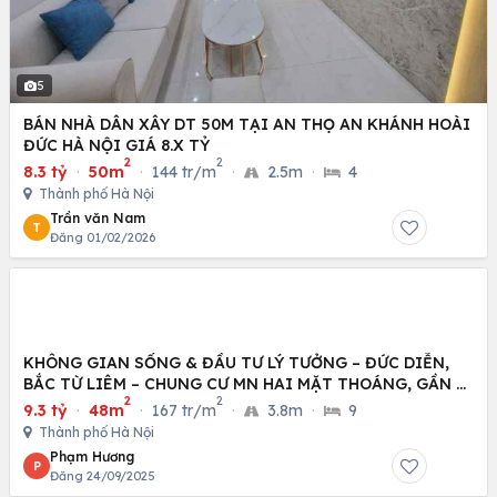
5
BÁN NHÀ DÂN XÂY DT 50M TẠI AN THỌ AN KHÁNH HOÀI
ĐỨC HÀ NỘI GIÁ 8.X TỶ
2
2
8.3 tỷ
·
50m
·
144 tr/m
·
2.5m
·
4
Thành phố Hà Nội
Trần văn Nam
T
Đăng 01/02/2026
KHÔNG GIAN SỐNG & ĐẦU TƯ LÝ TƯỞNG – ĐỨC DIỄN,
BẮC TỪ LIÊM – CHUNG CƯ MN HAI MẶT THOÁNG, GẦN Ô
2
2
TÔ
9.3 tỷ
·
48m
·
167 tr/m
·
3.8m
·
9
Thành phố Hà Nội
Phạm Hương
P
Đăng 24/09/2025