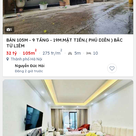
5
BÁN 105M - 9 TẦNG - 19M.MẶT TIỀN.( PHÚ DIỄN ) BẮC
TỪ LIÊM
2
2
32 tỷ
·
105m
·
275 tr/m
·
5m
·
10
Thành phố Hà Nội
Nguyễn Đức Hải
Đăng 2 giờ trước