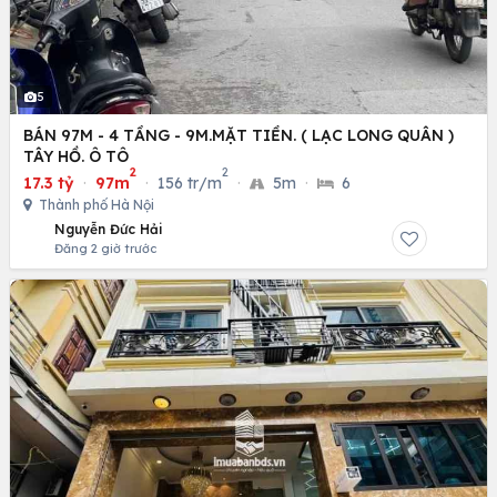
5
BÁN 97M - 4 TẦNG - 9M.MẶT TIỀN. ( LẠC LONG QUÂN )
TÂY HỒ. Ô TÔ
2
2
17.3 tỷ
·
97m
·
156 tr/m
·
5m
·
6
Thành phố Hà Nội
Nguyễn Đức Hải
Đăng 2 giờ trước