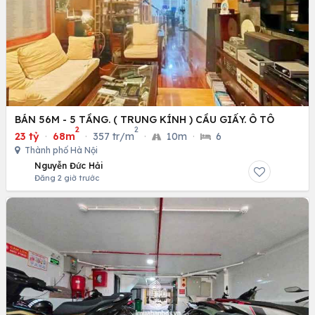
BÁN 56M - 5 TẦNG. ( TRUNG KÍNH ) CẦU GIẤY. Ô TÔ
2
2
23 tỷ
·
68m
·
357 tr/m
·
10m
·
6
Thành phố Hà Nội
Nguyễn Đức Hải
Đăng 2 giờ trước