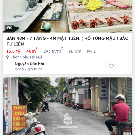
5
BÁN 48M - 7 TẦNG - 4M.MẶT TIỀN. ( HỒ TÙNG MẬU ) BẮC
TỪ LIÊM
2
2
15.5 tỷ
·
48m
·
293 tr/m
·
5m
·
1
Thành phố Hà Nội
Nguyễn Đức Hải
Đăng 2 giờ trước