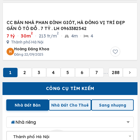
CC BÁN NHÀ PHAN ĐÌNH GIÓT, HÀ ĐÔNG VỊ TRÍ ĐẸP
GẦN Ô TÔ ĐỖ . 7 TỶ . LH 0963382542
2
2
7 tỷ
·
30m
·
213 tr/m
·
4m
·
4
Thành phố Hà Nội
Hoàng Đăng Khoa
H
Đăng 22/09/2025
1
2
3
4
5
6
7
288
...
CÔNG CỤ TÌM KIẾM
Nhà Đất Bán
Nhà Đất Cho Thuê
Sang nhượng
Nhà riêng