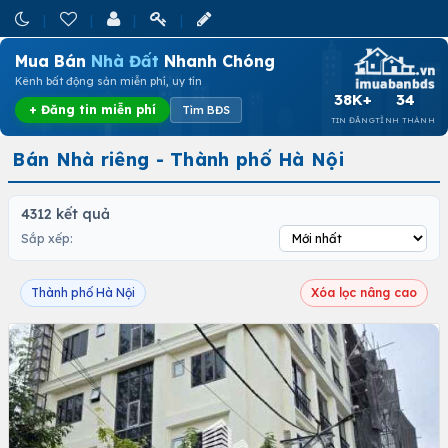
Mua Bán
Nhà Đất
Nhanh Chóng
Kênh bất động sản miễn phí, uy tín
38K+
34
+ Đăng tin miễn phí
Tìm BĐS
TIN ĐĂNG
TỈNH THÀNH
Bán Nhà riêng - Thành phố Hà Nội
4312 kết quả
Sắp xếp:
Thành phố Hà Nội
Xóa lọc nâng cao