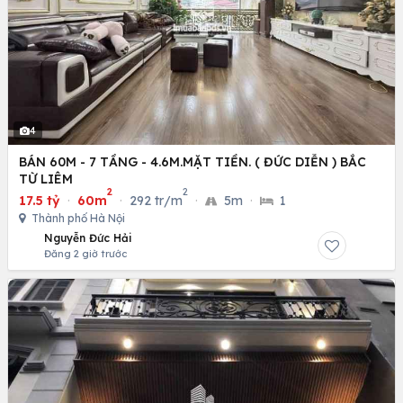
4
BÁN 60M - 7 TẦNG - 4.6M.MẶT TIỀN. ( ĐỨC DIỄN ) BẮC
TỪ LIÊM
2
2
17.5 tỷ
·
60m
·
292 tr/m
·
5m
·
1
Thành phố Hà Nội
Nguyễn Đức Hải
Đăng 2 giờ trước