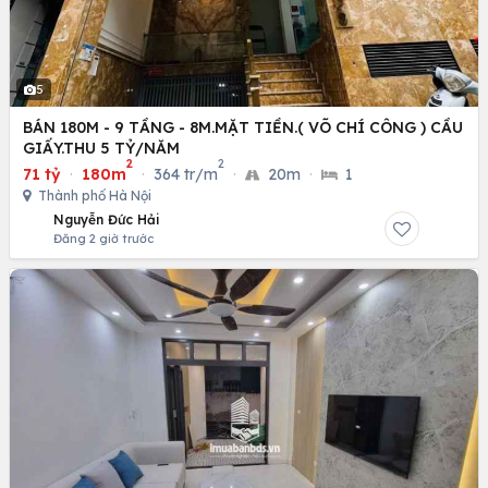
5
BÁN 180M - 9 TẦNG - 8M.MẶT TIỀN.( VÕ CHÍ CÔNG ) CẦU
GIẤY.THU 5 TỶ/NĂM
2
2
71 tỷ
·
180m
·
364 tr/m
·
20m
·
1
Thành phố Hà Nội
Nguyễn Đức Hải
Đăng 2 giờ trước