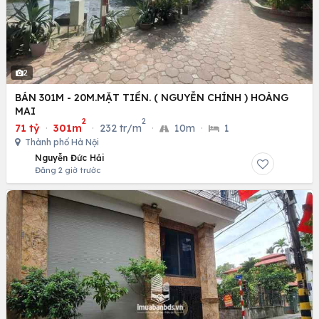
2
BÁN 301M - 20M.MẶT TIỀN. ( NGUYỄN CHÍNH ) HOÀNG
MAI
2
2
71 tỷ
·
301m
·
232 tr/m
·
10m
·
1
Thành phố Hà Nội
Nguyễn Đức Hải
Đăng 2 giờ trước