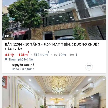
3
BÁN 125M - 10 TẦNG - 9.6M.MẠT TIỀN. ( DƯƠNG KHUÊ )
CẦU GIẤY
2
2
64 tỷ
·
125m
·
512 tr/m
·
10m
·
1
Thành phố Hà Nội
Nguyễn Đức Hải
Đăng 2 giờ trước