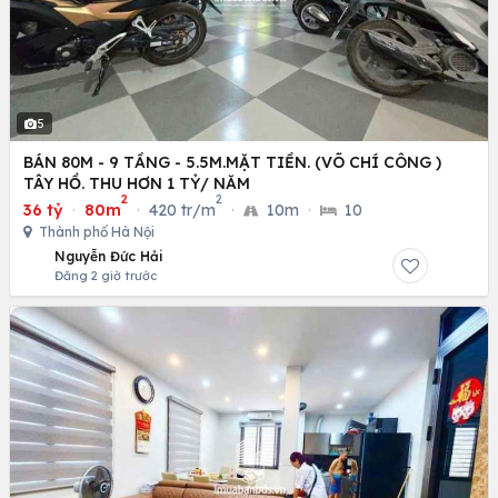
5
BÁN 80M - 9 TẦNG - 5.5M.MẶT TIỀN. (VÕ CHÍ CÔNG )
TÂY HỒ. THU HƠN 1 TỶ/ NĂM
2
2
36 tỷ
·
80m
·
420 tr/m
·
10m
·
10
Thành phố Hà Nội
Nguyễn Đức Hải
Đăng 2 giờ trước