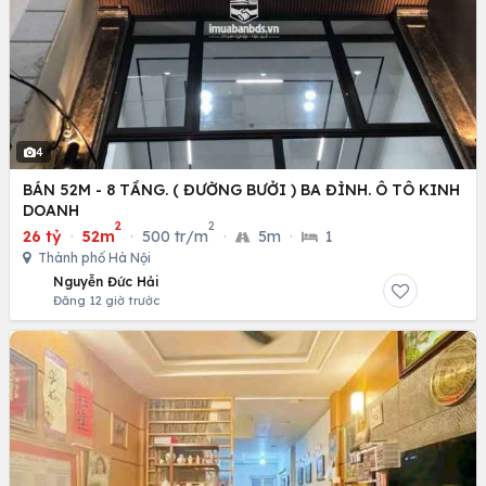
4
BÁN 52M - 8 TẦNG. ( ĐƯỜNG BƯỞI ) BA ĐÌNH. Ô TÔ KINH
DOANH
2
2
26 tỷ
·
52m
·
500 tr/m
·
5m
·
1
Thành phố Hà Nội
Nguyễn Đức Hải
Đăng 12 giờ trước