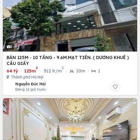
3
BÁN 125M - 10 TẦNG - 9.6M.MẠT TIỀN. ( DƯƠNG KHUÊ )
CẦU GIẤY
2
2
64 tỷ
·
125m
·
512 tr/m
·
10m
·
1
Thành phố Hà Nội
Nguyễn Đức Hải
Đăng 12 giờ trước