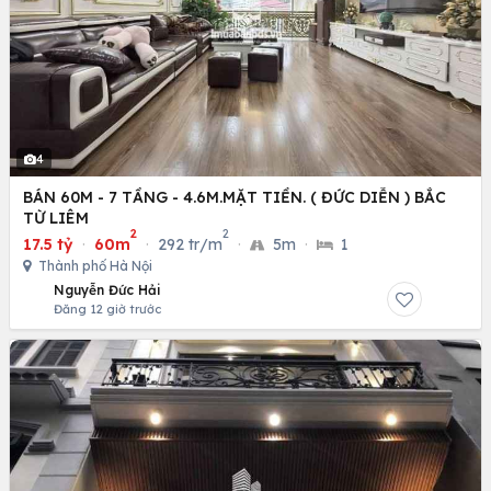
4
BÁN 60M - 7 TẦNG - 4.6M.MẶT TIỀN. ( ĐỨC DIỄN ) BẮC
TỪ LIÊM
2
2
17.5 tỷ
·
60m
·
292 tr/m
·
5m
·
1
Thành phố Hà Nội
Nguyễn Đức Hải
Đăng 12 giờ trước