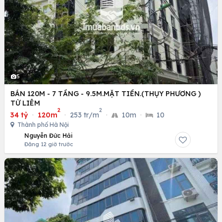
5
BÁN 120M - 7 TẦNG - 9.5M.MẶT TIỀN.(THỤY PHƯƠNG )
TỪ LIÊM
2
2
34 tỷ
·
120m
·
253 tr/m
·
10m
·
10
Thành phố Hà Nội
Nguyễn Đức Hải
Đăng 12 giờ trước