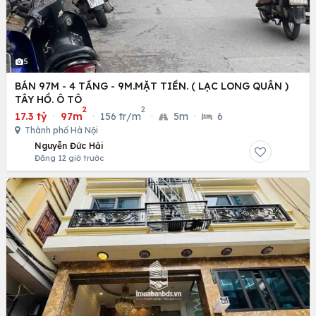
5
BÁN 97M - 4 TẦNG - 9M.MẶT TIỀN. ( LẠC LONG QUÂN )
TÂY HỒ. Ô TÔ
2
2
17.3 tỷ
·
97m
·
156 tr/m
·
5m
·
6
Thành phố Hà Nội
Nguyễn Đức Hải
Đăng 12 giờ trước