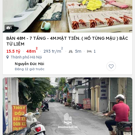
5
BÁN 48M - 7 TẦNG - 4M.MẶT TIỀN. ( HỒ TÙNG MẬU ) BẮC
TỪ LIÊM
2
2
15.5 tỷ
·
48m
·
293 tr/m
·
5m
·
1
Thành phố Hà Nội
Nguyễn Đức Hải
Đăng 12 giờ trước