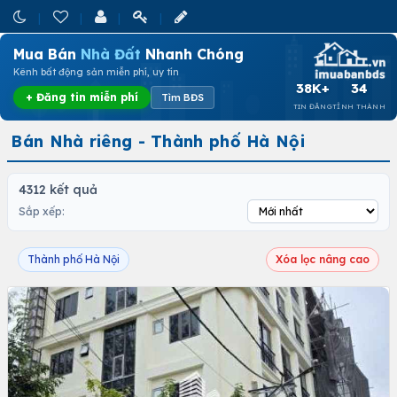
Mua Bán
Nhà Đất
Nhanh Chóng
Kênh bất động sản miễn phí, uy tín
38K+
34
+ Đăng tin miễn phí
Tìm BĐS
TIN ĐĂNG
TỈNH THÀNH
Bán Nhà riêng - Thành phố Hà Nội
4312 kết quả
Sắp xếp:
Thành phố Hà Nội
Xóa lọc nâng cao