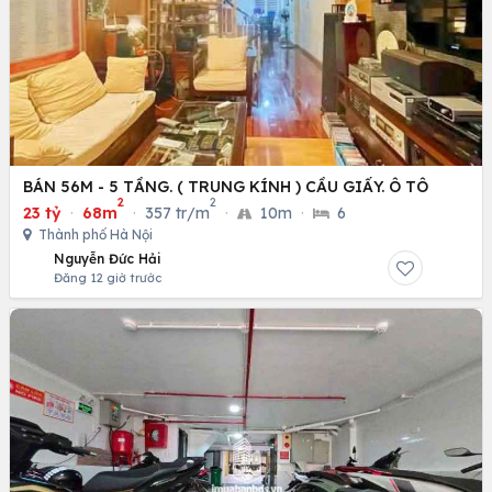
BÁN 56M - 5 TẦNG. ( TRUNG KÍNH ) CẦU GIẤY. Ô TÔ
2
2
23 tỷ
·
68m
·
357 tr/m
·
10m
·
6
Thành phố Hà Nội
Nguyễn Đức Hải
Đăng 12 giờ trước