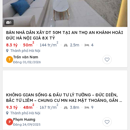
5
BÁN NHÀ DÂN XÂY DT 50M TẠI AN THỌ AN KHÁNH HOÀI
ĐỨC HÀ NỘI GIÁ 8.X TỶ
2
2
8.3 tỷ
·
50m
·
144 tr/m
·
2.5m
·
4
Thành phố Hà Nội
Trần văn Nam
T
Đăng 01/02/2026
KHÔNG GIAN SỐNG & ĐẦU TƯ LÝ TƯỞNG – ĐỨC DIỄN,
BẮC TỪ LIÊM – CHUNG CƯ MN HAI MẶT THOÁNG, GẦN Ô
2
2
TÔ
9.3 tỷ
·
48m
·
167 tr/m
·
3.8m
·
9
Thành phố Hà Nội
Phạm Hương
P
Đăng 24/09/2025