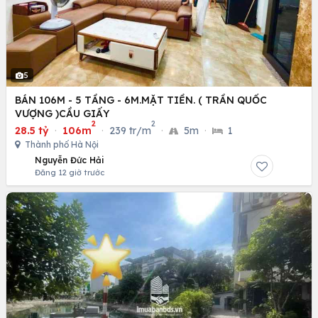
5
BÁN 106M - 5 TẦNG - 6M.MẶT TIỀN. ( TRẦN QUỐC
VƯỢNG )CẦU GIẤY
2
2
28.5 tỷ
·
106m
·
239 tr/m
·
5m
·
1
Thành phố Hà Nội
Nguyễn Đức Hải
Đăng 12 giờ trước