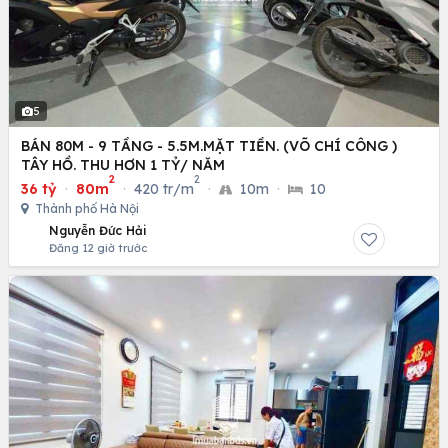
5
BÁN 80M - 9 TẦNG - 5.5M.MẶT TIỀN. (VÕ CHÍ CÔNG )
TÂY HỒ. THU HƠN 1 TỶ/ NĂM
2
2
36 tỷ
·
80m
·
420 tr/m
·
10m
·
10
Thành phố Hà Nội
Nguyễn Đức Hải
Đăng 12 giờ trước