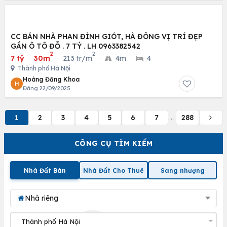
CC BÁN NHÀ PHAN ĐÌNH GIÓT, HÀ ĐÔNG VỊ TRÍ ĐẸP
GẦN Ô TÔ ĐỖ . 7 TỶ . LH 0963382542
2
2
7 tỷ
·
30m
·
213 tr/m
·
4m
·
4
Thành phố Hà Nội
Hoàng Đăng Khoa
H
Đăng 22/09/2025
1
2
3
4
5
6
7
288
...
CÔNG CỤ TÌM KIẾM
Nhà Đất Bán
Nhà Đất Cho Thuê
Sang nhượng
Nhà riêng