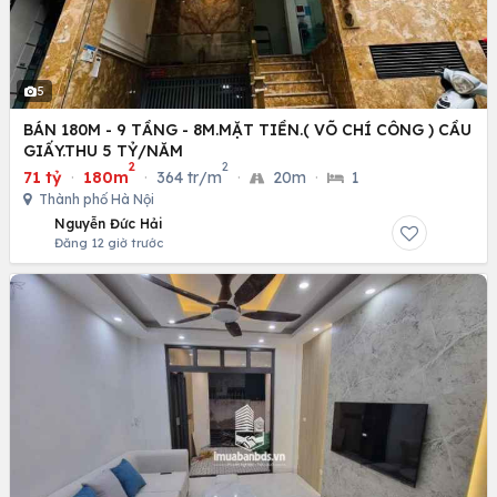
5
BÁN 180M - 9 TẦNG - 8M.MẶT TIỀN.( VÕ CHÍ CÔNG ) CẦU
GIẤY.THU 5 TỶ/NĂM
2
2
71 tỷ
·
180m
·
364 tr/m
·
20m
·
1
Thành phố Hà Nội
Nguyễn Đức Hải
Đăng 12 giờ trước