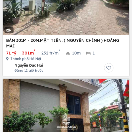
2
BÁN 301M - 20M.MẶT TIỀN. ( NGUYỄN CHÍNH ) HOÀNG
MAI
2
2
71 tỷ
·
301m
·
232 tr/m
·
10m
·
1
Thành phố Hà Nội
Nguyễn Đức Hải
Đăng 12 giờ trước