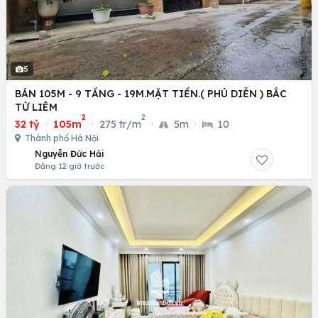
5
BÁN 105M - 9 TẦNG - 19M.MẶT TIỀN.( PHÚ DIỄN ) BẮC
TỪ LIÊM
2
2
32 tỷ
·
105m
·
275 tr/m
·
5m
·
10
Thành phố Hà Nội
Nguyễn Đức Hải
Đăng 12 giờ trước