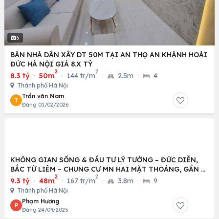
5
BÁN NHÀ DÂN XÂY DT 50M TẠI AN THỌ AN KHÁNH HOÀI
ĐỨC HÀ NỘI GIÁ 8.X TỶ
2
2
8.3 tỷ
·
50m
·
144 tr/m
·
2.5m
·
4
Thành phố Hà Nội
Trần văn Nam
T
Đăng 01/02/2026
KHÔNG GIAN SỐNG & ĐẦU TƯ LÝ TƯỞNG – ĐỨC DIỄN,
BẮC TỪ LIÊM – CHUNG CƯ MN HAI MẶT THOÁNG, GẦN Ô
2
2
TÔ
9.3 tỷ
·
48m
·
167 tr/m
·
3.8m
·
9
Thành phố Hà Nội
Phạm Hương
P
Đăng 24/09/2025