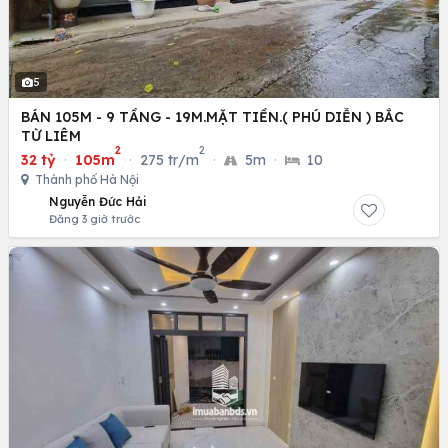
5
BÁN 105M - 9 TẦNG - 19M.MẶT TIỀN.( PHÚ DIỄN ) BẮC
TỪ LIÊM
2
2
32 tỷ
·
105m
·
275 tr/m
·
5m
·
10
Thành phố Hà Nội
Nguyễn Đức Hải
Đăng 3 giờ trước