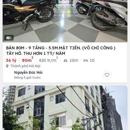
5
BÁN 80M - 9 TẦNG - 5.5M.MẶT TIỀN. (VÕ CHÍ CÔNG )
TÂY HỒ. THU HƠN 1 TỶ/ NĂM
2
2
36 tỷ
·
80m
·
420 tr/m
·
10m
·
10
Thành phố Hà Nội
Nguyễn Đức Hải
Đăng 3 giờ trước