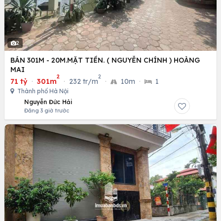
2
BÁN 301M - 20M.MẶT TIỀN. ( NGUYỄN CHÍNH ) HOÀNG
MAI
2
2
71 tỷ
·
301m
·
232 tr/m
·
10m
·
1
Thành phố Hà Nội
Nguyễn Đức Hải
Đăng 3 giờ trước