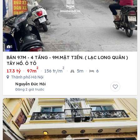
5
BÁN 97M - 4 TẦNG - 9M.MẶT TIỀN. ( LẠC LONG QUÂN )
TÂY HỒ. Ô TÔ
2
2
17.3 tỷ
·
97m
·
156 tr/m
·
5m
·
6
Thành phố Hà Nội
Nguyễn Đức Hải
Đăng 2 giờ trước