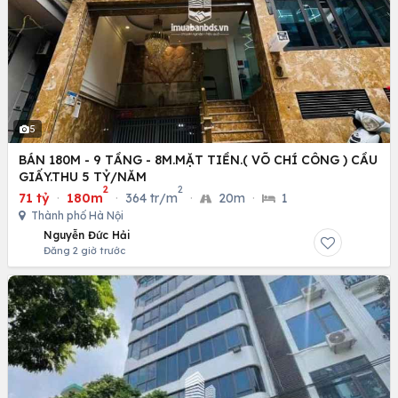
5
BÁN 180M - 9 TẦNG - 8M.MẶT TIỀN.( VÕ CHÍ CÔNG ) CẦU
GIẤY.THU 5 TỶ/NĂM
2
2
71 tỷ
·
180m
·
364 tr/m
·
20m
·
1
Thành phố Hà Nội
Nguyễn Đức Hải
Đăng 2 giờ trước