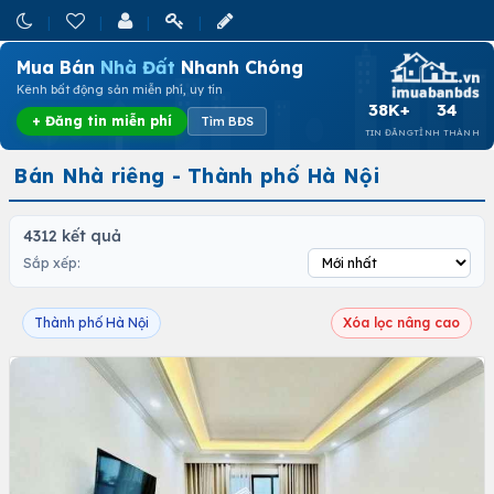
Mua Bán
Nhà Đất
Nhanh Chóng
Kênh bất động sản miễn phí, uy tín
38K+
34
+ Đăng tin miễn phí
Tìm BĐS
TIN ĐĂNG
TỈNH THÀNH
Bán Nhà riêng - Thành phố Hà Nội
4312 kết quả
Sắp xếp:
Thành phố Hà Nội
Xóa lọc nâng cao