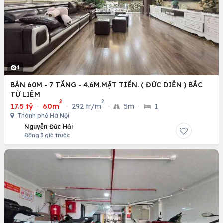
4
BÁN 60M - 7 TẦNG - 4.6M.MẶT TIỀN. ( ĐỨC DIỄN ) BẮC
TỪ LIÊM
2
2
17.5 tỷ
·
60m
·
292 tr/m
·
5m
·
1
Thành phố Hà Nội
Nguyễn Đức Hải
Đăng 3 giờ trước