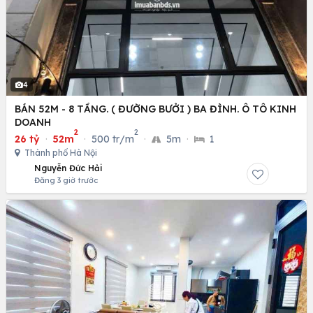
4
BÁN 52M - 8 TẦNG. ( ĐƯỜNG BƯỞI ) BA ĐÌNH. Ô TÔ KINH
DOANH
2
2
26 tỷ
·
52m
·
500 tr/m
·
5m
·
1
Thành phố Hà Nội
Nguyễn Đức Hải
Đăng 3 giờ trước