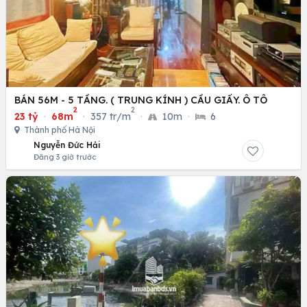
BÁN 56M - 5 TẦNG. ( TRUNG KÍNH ) CẦU GIẤY. Ô TÔ
2
2
23 tỷ
·
68m
·
357 tr/m
·
10m
·
6
Thành phố Hà Nội
Nguyễn Đức Hải
Đăng 3 giờ trước