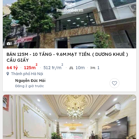
3
BÁN 125M - 10 TẦNG - 9.6M.MẠT TIỀN. ( DƯƠNG KHUÊ )
CẦU GIẤY
2
2
64 tỷ
·
125m
·
512 tr/m
·
10m
·
1
Thành phố Hà Nội
Nguyễn Đức Hải
Đăng 2 giờ trước