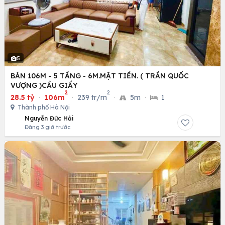
5
BÁN 106M - 5 TẦNG - 6M.MẶT TIỀN. ( TRẦN QUỐC
VƯỢNG )CẦU GIẤY
2
2
28.5 tỷ
·
106m
·
239 tr/m
·
5m
·
1
Thành phố Hà Nội
Nguyễn Đức Hải
Đăng 3 giờ trước