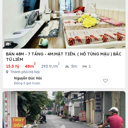
5
BÁN 48M - 7 TẦNG - 4M.MẶT TIỀN. ( HỒ TÙNG MẬU ) BẮC
TỪ LIÊM
2
2
15.5 tỷ
·
48m
·
293 tr/m
·
5m
·
1
Thành phố Hà Nội
Nguyễn Đức Hải
Đăng 2 giờ trước