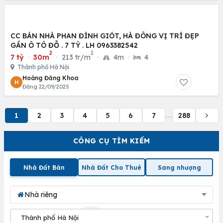
CC BÁN NHÀ PHAN ĐÌNH GIÓT, HÀ ĐÔNG VỊ TRÍ ĐẸP
GẦN Ô TÔ ĐỖ . 7 TỶ . LH 0963382542
2
2
7 tỷ
·
30m
·
213 tr/m
·
4m
·
4
Thành phố Hà Nội
Hoàng Đăng Khoa
H
Đăng 22/09/2025
1
2
3
4
5
6
7
288
...
CÔNG CỤ TÌM KIẾM
Nhà Đất Bán
Nhà Đất Cho Thuê
Sang nhượng
Nhà riêng