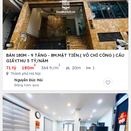
5
BÁN 180M - 9 TẦNG - 8M.MẶT TIỀN.( VÕ CHÍ CÔNG ) CẦU
GIẤY.THU 5 TỶ/NĂM
2
2
71 tỷ
·
180m
·
364 tr/m
·
20m
·
1
Thành phố Hà Nội
Nguyễn Đức Hải
Đăng hôm qua