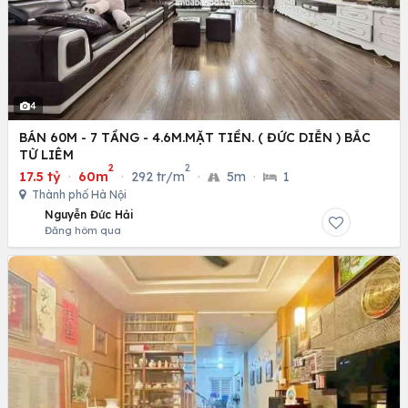
4
BÁN 60M - 7 TẦNG - 4.6M.MẶT TIỀN. ( ĐỨC DIỄN ) BẮC
TỪ LIÊM
2
2
17.5 tỷ
·
60m
·
292 tr/m
·
5m
·
1
Thành phố Hà Nội
Nguyễn Đức Hải
Đăng hôm qua