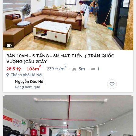
5
BÁN 106M - 5 TẦNG - 6M.MẶT TIỀN. ( TRẦN QUỐC
VƯỢNG )CẦU GIẤY
2
2
28.5 tỷ
·
106m
·
239 tr/m
·
5m
·
1
Thành phố Hà Nội
Nguyễn Đức Hải
Đăng hôm qua