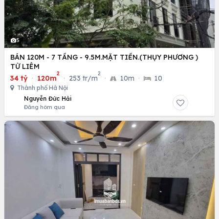
5
BÁN 120M - 7 TẦNG - 9.5M.MẶT TIỀN.(THỤY PHƯƠNG )
TỪ LIÊM
2
2
34 tỷ
·
120m
·
253 tr/m
·
10m
·
10
Thành phố Hà Nội
Nguyễn Đức Hải
Đăng hôm qua