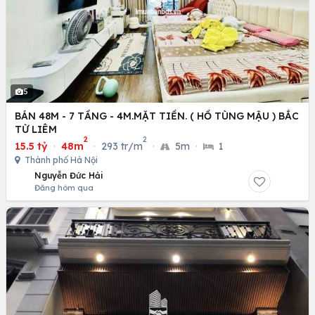
5
BÁN 48M - 7 TẦNG - 4M.MẶT TIỀN. ( HỒ TÙNG MẬU ) BẮC
TỪ LIÊM
2
2
15.5 tỷ
·
48m
·
293 tr/m
·
5m
·
1
Thành phố Hà Nội
Nguyễn Đức Hải
Đăng hôm qua