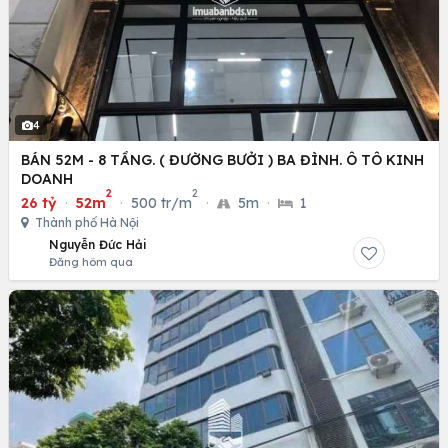
4
BÁN 52M - 8 TẦNG. ( ĐƯỜNG BƯỞI ) BA ĐÌNH. Ô TÔ KINH
DOANH
2
2
26 tỷ
·
52m
·
500 tr/m
·
5m
·
1
Thành phố Hà Nội
Nguyễn Đức Hải
Đăng hôm qua