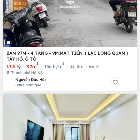
5
BÁN 97M - 4 TẦNG - 9M.MẶT TIỀN. ( LẠC LONG QUÂN )
TÂY HỒ. Ô TÔ
2
2
17.3 tỷ
·
97m
·
156 tr/m
·
5m
·
6
Thành phố Hà Nội
Nguyễn Đức Hải
Đăng hôm qua