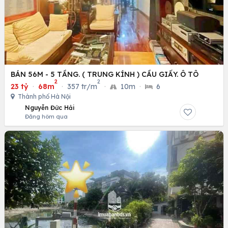
BÁN 56M - 5 TẦNG. ( TRUNG KÍNH ) CẦU GIẤY. Ô TÔ
2
2
23 tỷ
·
68m
·
357 tr/m
·
10m
·
6
Thành phố Hà Nội
Nguyễn Đức Hải
Đăng hôm qua