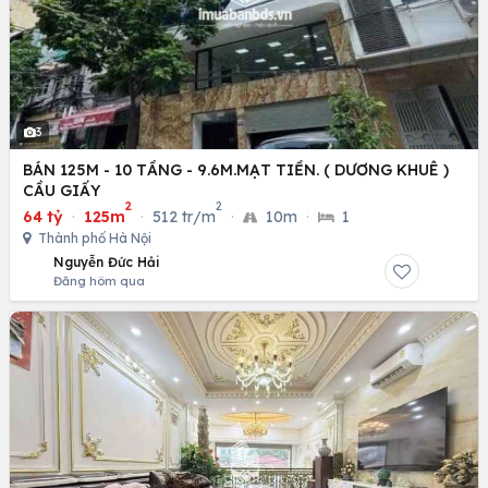
3
BÁN 125M - 10 TẦNG - 9.6M.MẠT TIỀN. ( DƯƠNG KHUÊ )
CẦU GIẤY
2
2
64 tỷ
·
125m
·
512 tr/m
·
10m
·
1
Thành phố Hà Nội
Nguyễn Đức Hải
Đăng hôm qua