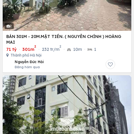
2
BÁN 301M - 20M.MẶT TIỀN. ( NGUYỄN CHÍNH ) HOÀNG
MAI
2
2
71 tỷ
·
301m
·
232 tr/m
·
10m
·
1
Thành phố Hà Nội
Nguyễn Đức Hải
Đăng hôm qua