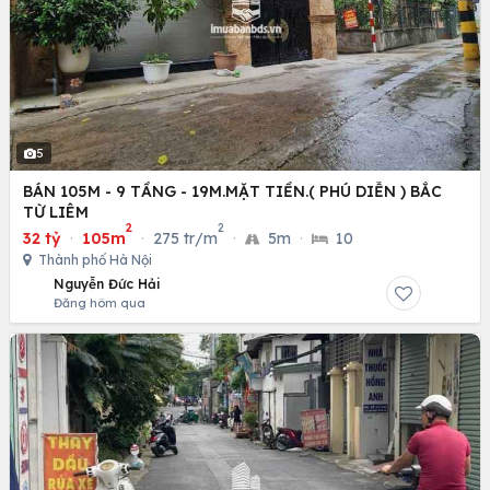
5
BÁN 105M - 9 TẦNG - 19M.MẶT TIỀN.( PHÚ DIỄN ) BẮC
TỪ LIÊM
2
2
32 tỷ
·
105m
·
275 tr/m
·
5m
·
10
Thành phố Hà Nội
Nguyễn Đức Hải
Đăng hôm qua