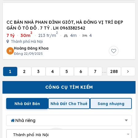
CC BÁN NHÀ PHAN ĐÌNH GIÓT, HÀ ĐÔNG VỊ TRÍ ĐẸP
GẦN Ô TÔ ĐỖ . 7 TỶ . LH 0963382542
2
2
7 tỷ
·
30m
·
213 tr/m
·
4m
·
4
Thành phố Hà Nội
Hoàng Đăng Khoa
H
Đăng 22/09/2025
1
2
3
4
5
6
7
288
...
CÔNG CỤ TÌM KIẾM
Nhà Đất Bán
Nhà Đất Cho Thuê
Sang nhượng
Nhà riêng