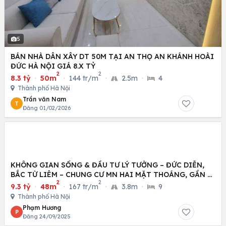
5
BÁN NHÀ DÂN XÂY DT 50M TẠI AN THỌ AN KHÁNH HOÀI
ĐỨC HÀ NỘI GIÁ 8.X TỶ
2
2
8.3 tỷ
·
50m
·
144 tr/m
·
2.5m
·
4
Thành phố Hà Nội
Trần văn Nam
T
Đăng 01/02/2026
KHÔNG GIAN SỐNG & ĐẦU TƯ LÝ TƯỞNG – ĐỨC DIỄN,
BẮC TỪ LIÊM – CHUNG CƯ MN HAI MẶT THOÁNG, GẦN Ô
2
2
TÔ
9.3 tỷ
·
48m
·
167 tr/m
·
3.8m
·
9
Thành phố Hà Nội
Phạm Hương
P
Đăng 24/09/2025