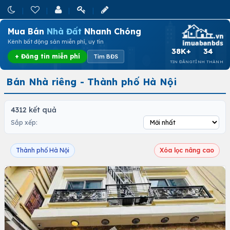
Mua Bán
Nhà Đất
Nhanh Chóng
Kênh bất động sản miễn phí, uy tín
38K+
34
+ Đăng tin miễn phí
Tìm BĐS
TIN ĐĂNG
TỈNH THÀNH
Bán Nhà riêng - Thành phố Hà Nội
4312 kết quả
Sắp xếp:
Thành phố Hà Nội
Xóa lọc nâng cao