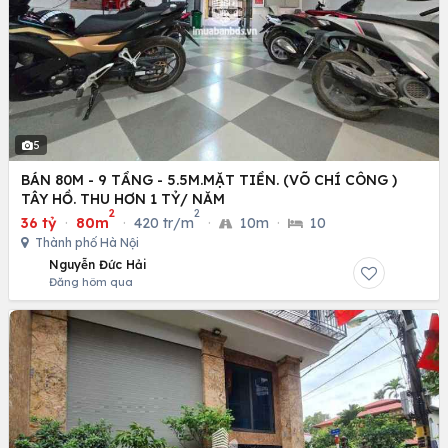
5
BÁN 80M - 9 TẦNG - 5.5M.MẶT TIỀN. (VÕ CHÍ CÔNG )
TÂY HỒ. THU HƠN 1 TỶ/ NĂM
2
2
36 tỷ
·
80m
·
420 tr/m
·
10m
·
10
Thành phố Hà Nội
Nguyễn Đức Hải
Đăng hôm qua