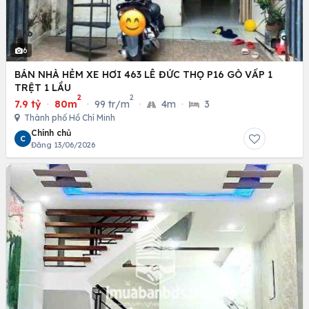
6
BÁN NHÀ HẺM XE HƠI 463 LÊ ĐỨC THỌ P16 GÒ VẤP 1
TRỆT 1 LẦU
2
2
7.9 tỷ
·
80m
·
99 tr/m
·
4m
·
3
Thành phố Hồ Chí Minh
Chính chủ
C
Đăng 13/06/2026