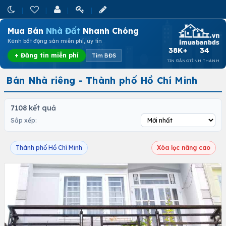
Mua Bán
Nhà Đất
Nhanh Chóng
Kênh bất động sản miễn phí, uy tín
38K+
34
+ Đăng tin miễn phí
Tìm BĐS
TIN ĐĂNG
TỈNH THÀNH
Bán Nhà riêng - Thành phố Hồ Chí Minh
7108 kết quả
Sắp xếp:
Thành phố Hồ Chí Minh
Xóa lọc nâng cao