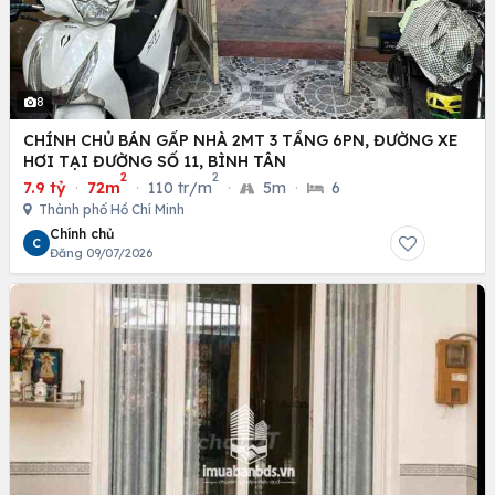
8
CHÍNH CHỦ BÁN GẤP NHÀ 2MT 3 TẦNG 6PN, ĐƯỜNG XE
HƠI TẠI ĐƯỜNG SỐ 11, BÌNH TÂN
2
2
7.9 tỷ
·
72m
·
110 tr/m
·
5m
·
6
Thành phố Hồ Chí Minh
Chính chủ
C
Đăng 09/07/2026