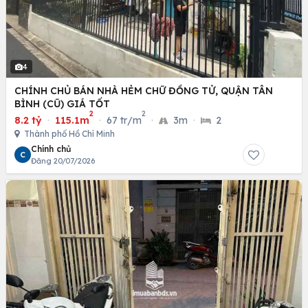
4
CHÍNH CHỦ BÁN NHÀ HẺM CHỮ ĐỒNG TỬ, QUẬN TÂN
BÌNH (CŨ) GIÁ TỐT
2
2
8.2 tỷ
·
115.1m
·
67 tr/m
·
3m
·
2
Thành phố Hồ Chí Minh
Chính chủ
C
Đăng 20/07/2026