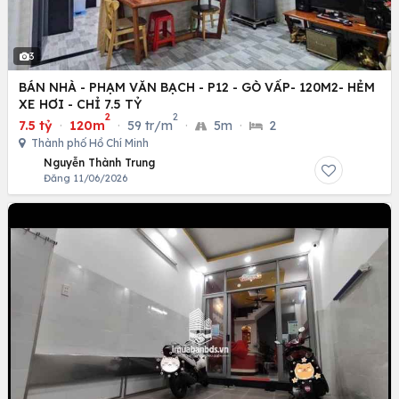
3
BÁN NHÀ - PHẠM VĂN BẠCH - P12 - GÒ VẤP- 120M2- HẺM
XE HƠI - CHỈ 7.5 TỶ
2
2
7.5 tỷ
·
120m
·
59 tr/m
·
5m
·
2
Thành phố Hồ Chí Minh
Nguyễn Thành Trung
Đăng 11/06/2026