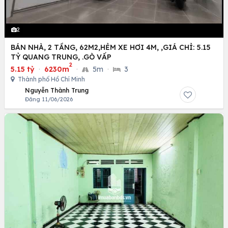
2
BÁN NHÀ, 2 TẦNG, 62M2,HẺM XE HƠI 4M, ,GIÁ CHỈ: 5.15
TỶ QUANG TRUNG, .GÒ VẤP
2
5.15 tỷ
·
6230m
·
5m
·
3
Thành phố Hồ Chí Minh
Nguyễn Thành Trung
Đăng 11/06/2026