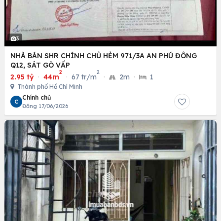
3
NHÀ BÁN SHR CHÍNH CHỦ HẺM 971/3A AN PHÚ ĐÔNG
Q12, SÁT GÒ VẤP
2
2
2.95 tỷ
·
44m
·
67 tr/m
·
2m
·
1
Thành phố Hồ Chí Minh
Chính chủ
C
Đăng 17/06/2026