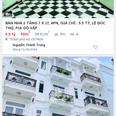
4
BÁN NHÀ 2 TẦNG 7 X 17, 4PN, GIÁ CHỈ : 5.5 TỶ, LÊ ĐÚC
THỌ, P16 GÒ VẤP
2
2
5.5 tỷ
·
92m
·
54 tr/m
·
3m
·
4
Thành phố Hồ Chí Minh
Nguyễn Thành Trung
Đăng 11/06/2026