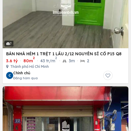
7
BÁN NHÀ HẺM 1 TRỆT 1 LẦU 2/12 NGUYỄN SĨ CỐ P15 Q8
2
2
3.6 tỷ
·
80m
·
43 tr/m
·
3m
·
2
Thành phố Hồ Chí Minh
Chính chủ
C
Đăng hôm qua