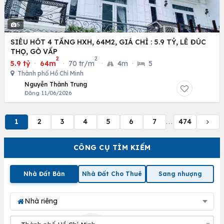
5
SIÊU HÓT 4 TẦNG HXH, 64M2, GIÁ CHỈ : 5.9 TỶ, LÊ ĐÚC
THỌ, GÒ VẤP
2
2
5.9 tỷ
·
64m
·
70 tr/m
·
4m
·
5
Thành phố Hồ Chí Minh
Nguyễn Thành Trung
Đăng 11/06/2026
1
2
3
4
5
6
7
474
...
CÔNG CỤ TÌM KIẾM
Nhà Đất Bán
Nhà Đất Cho Thuê
Sang nhượng
Nhà riêng