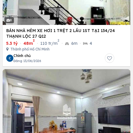
8
BÁN NHÀ HẺM XE HƠI 1 TRỆT 2 LẦU 1ST TẠI 134/24
THẠNH LỘC 27 Q12
2
2
5.3 tỷ
·
48m
·
110 tr/m
·
6m
·
4
Thành phố Hồ Chí Minh
Chính chủ
C
Đăng 13/06/2026