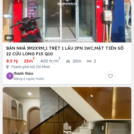
6
BÁN NHÀ 3M2X9M,1 TRỆT 1 LẦU 2PN 1WC,MẶT TIỀN SỐ
22 CỬU LONG P15 Q10
2
2
8.5 tỷ
·
23m
·
400 tr/m
·
20m
·
2
Thành phố Hồ Chí Minh
thanh thảo
T
Đăng 2 ngày trước