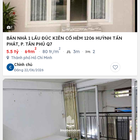
7
BÁN NHÀ 1 LẦU ĐÚC KIÊN CỐ HẺM 1206 HUỲNH TẤN
PHÁT, P. TÂN PHÚ Q7
2
2
5.5 tỷ
·
69m
·
80 tr/m
·
3m
·
2
Thành phố Hồ Chí Minh
Chính chủ
C
Đăng 22/06/2026