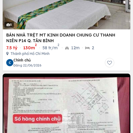
8
BÁN NHÀ TRỆT MT KINH DOANH CHUNG CƯ THANH
NIÊN P14 Q. TÂN BÌNH
2
2
7.5 tỷ
·
130m
·
58 tr/m
·
12m
·
2
Thành phố Hồ Chí Minh
Chính chủ
C
Đăng 22/06/2026