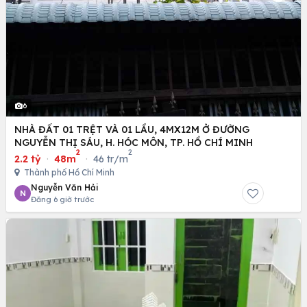
6
NHÀ ĐẤT 01 TRỆT VÀ 01 LẦU, 4MX12M Ở ĐƯỜNG
NGUYỄN THỊ SÁU, H. HÓC MÔN, TP. HỒ CHÍ MINH
2
2
2.2 tỷ
·
48m
·
46 tr/m
Thành phố Hồ Chí Minh
Nguyễn Văn Hải
N
Đăng 6 giờ trước