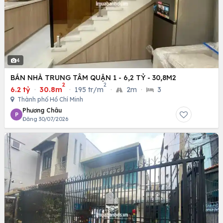
4
BÁN NHÀ TRUNG TÂM QUẬN 1 - 6,2 TỶ - 30,8M2
2
2
6.2 tỷ
·
30.8m
·
195 tr/m
·
2m
·
3
Thành phố Hồ Chí Minh
Phương Châu
P
Đăng 30/07/2026