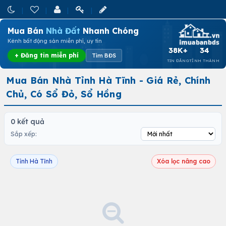
Mua Bán
Nhà Đất
Nhanh Chóng
Kênh bất động sản miễn phí, uy tín
38K+
34
+ Đăng tin miễn phí
Tìm BĐS
TIN ĐĂNG
TỈNH THÀNH
Mua Bán Nhà Tỉnh Hà Tĩnh - Giá Rẻ, Chính
Chủ, Có Sổ Đỏ, Sổ Hồng
0 kết quả
Sắp xếp:
Tỉnh Hà Tĩnh
Xóa lọc nâng cao