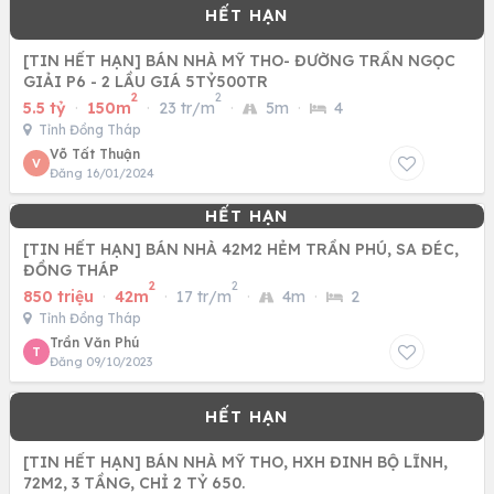
[TIN HẾT HẠN] BÁN NHÀ MỸ THO- ĐƯỜNG TRẦN NGỌC
GIẢI P6 - 2 LẦU GIÁ 5TỶ500TR
2
2
5.5 tỷ
·
150m
·
23 tr/m
·
5m
·
4
Tỉnh Đồng Tháp
Võ Tất Thuận
V
Đăng 16/01/2024
[TIN HẾT HẠN] BÁN NHÀ 42M2 HẺM TRẦN PHÚ, SA ĐÉC,
ĐỒNG THÁP
2
2
850 triệu
·
42m
·
17 tr/m
·
4m
·
2
Tỉnh Đồng Tháp
Trần Văn Phú
T
Đăng 09/10/2023
[TIN HẾT HẠN] BÁN NHÀ MỸ THO, HXH ĐINH BỘ LĨNH,
72M2, 3 TẦNG, CHỈ 2 TỶ 650.