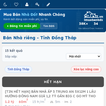
Mua Bán
Nhà Đất
Nhanh Chóng
Kênh bất động sản miễn phí, uy tín
38K+
34
+ Đăng tin miễn phí
Tìm BĐS
TIN ĐĂNG
TỈNH THÀNH
Bán Nhà riêng - Tỉnh Đồng Tháp
15 kết quả
Sắp xếp:
Tỉnh Đồng Tháp
Xóa lọc nâng cao
[TIN HẾT HẠN] BÁN NHÀ ẤP 3 TRUNG AN 5X12M 1 LẦU
HƯỚNG ĐÔNG NAM GIÁ 1,2 TỶ GẦN BIG C GO MỸ THO
2
2
1.2 tỷ
·
60m
·
15 tr/m
·
5m
·
2