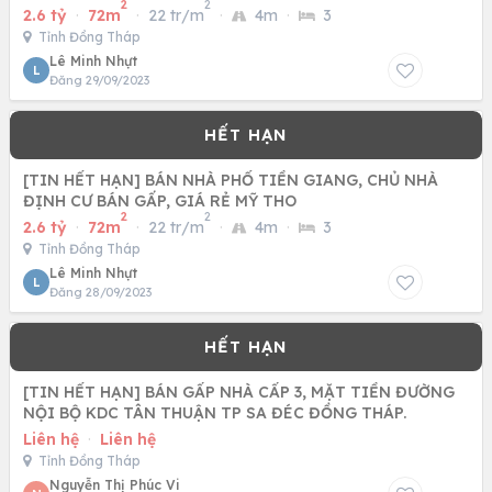
2
2
2.6 tỷ
·
72m
·
22 tr/m
·
4m
·
3
Tỉnh Đồng Tháp
Lê Minh Nhựt
L
Đăng 29/09/2023
[TIN HẾT HẠN] BÁN NHÀ PHỐ TIỀN GIANG, CHỦ NHÀ
ĐỊNH CƯ BÁN GẤP, GIÁ RẺ MỸ THO
2
2
2.6 tỷ
·
72m
·
22 tr/m
·
4m
·
3
Tỉnh Đồng Tháp
Lê Minh Nhựt
L
Đăng 28/09/2023
[TIN HẾT HẠN] BÁN GẤP NHÀ CẤP 3, MẶT TIỀN ĐƯỜNG
NỘI BỘ KDC TÂN THUẬN TP SA ĐÉC ĐỒNG THÁP.
Liên hệ
·
Liên hệ
Tỉnh Đồng Tháp
Nguyễn Thị Phúc Vi