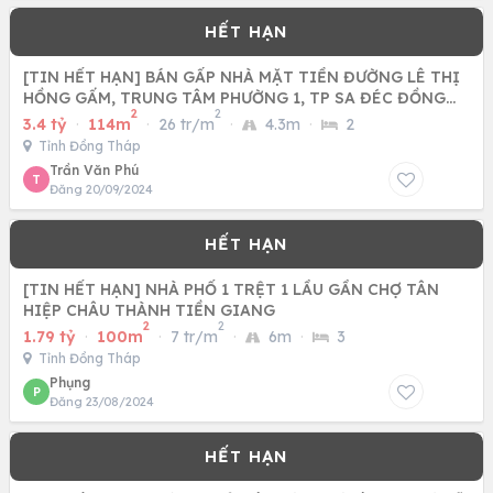
[TIN HẾT HẠN] BÁN GẤP NHÀ MẶT TIỀN ĐƯỜNG LÊ THỊ
HỒNG GẤM, TRUNG TÂM PHƯỜNG 1, TP SA ĐÉC ĐỒNG
2
2
THÁP
3.4 tỷ
·
114m
·
26 tr/m
·
4.3m
·
2
Tỉnh Đồng Tháp
Trần Văn Phú
T
Đăng 20/09/2024
[TIN HẾT HẠN] NHÀ PHỐ 1 TRỆT 1 LẦU GẦN CHỢ TÂN
HIỆP CHÂU THÀNH TIỀN GIANG
2
2
1.79 tỷ
·
100m
·
7 tr/m
·
6m
·
3
Tỉnh Đồng Tháp
Phụng
P
Đăng 23/08/2024