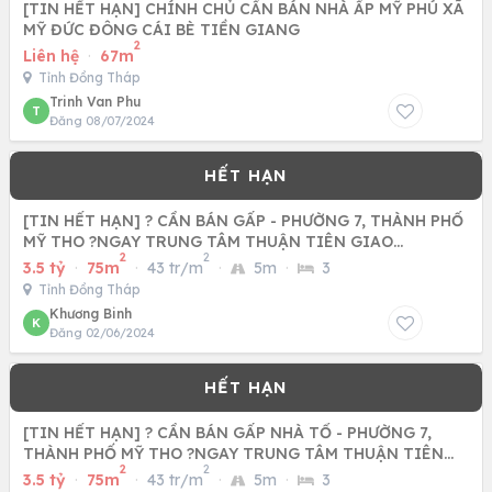
[TIN HẾT HẠN] CHÍNH CHỦ CẦN BÁN NHÀ ẤP MỸ PHÚ XÃ
MỸ ĐỨC ĐÔNG CÁI BÈ TIỀN GIANG
2
Liên hệ
·
67m
Tỉnh Đồng Tháp
Trinh Van Phu
T
Đăng 08/07/2024
[TIN HẾT HẠN] ? CẦN BÁN GẤP - PHƯỜNG 7, THÀNH PHỐ
MỸ THO ?NGAY TRUNG TÂM THUẬN TIÊN GIAO
2
2
THÔNG(01 ĐỜI CHỦ)
3.5 tỷ
·
75m
·
43 tr/m
·
5m
·
3
Tỉnh Đồng Tháp
Khương Binh
K
Đăng 02/06/2024
[TIN HẾT HẠN] ? CẦN BÁN GẤP NHÀ TỔ - PHƯỜNG 7,
THÀNH PHỐ MỸ THO ?NGAY TRUNG TÂM THUẬN TIÊN
2
2
GIAO THÔNG(01 ĐỜI
3.5 tỷ
·
75m
·
43 tr/m
·
5m
·
3