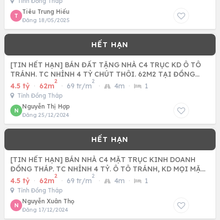
Tỉnh Đồng Tháp
Tiêu Trung Hiếu
T
Đăng 18/05/2025
[TIN HẾT HẠN] BÁN ĐẤT TẶNG NHÀ C4 TRỤC KD Ô TÔ
TRÁNH. TC NHỈNH 4 TỶ CHÚT THÔI. 62M2 TẠI ĐỒNG
2
2
THÁP, ĐAN PHƯỢNG.
4.5 tỷ
·
62m
·
69 tr/m
·
4m
·
1
Tỉnh Đồng Tháp
Nguyễn Thị Hợp
N
Đăng 25/12/2024
[TIN HẾT HẠN] BÁN NHÀ C4 MẶT TRỤC KINH DOANH
ĐỒNG THÁP. TC NHỈNH 4 TỶ. Ô TÔ TRÁNH, KD MỌI MẶT
2
2
HÀNG
4.5 tỷ
·
62m
·
69 tr/m
·
4m
·
1
Tỉnh Đồng Tháp
Nguyễn Xuân Thọ
N
Đăng 17/12/2024