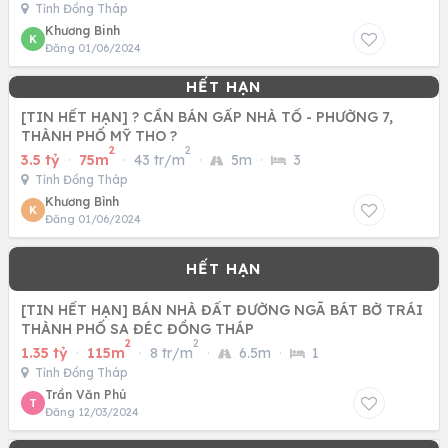
Tỉnh Đồng Tháp
Khương Binh
K
Đăng 01/06/2024
[TIN HẾT HẠN] ? CẦN BÁN GẤP NHÀ TỔ - PHƯỜNG 7,
THÀNH PHỐ MỸ THO ?
2
2
3.5 tỷ
·
75m
·
43 tr/m
·
5m
·
3
Tỉnh Đồng Tháp
Khương Bình
K
Đăng 01/06/2024
[TIN HẾT HẠN] BÁN NHÀ ĐẤT ĐƯỜNG NGÃ BÁT BỜ TRÁI
THÀNH PHỐ SA ĐÉC ĐỒNG THÁP
2
2
1.35 tỷ
·
115m
·
8 tr/m
·
6.5m
·
1
Tỉnh Đồng Tháp
Trần Văn Phú
T
Đăng 12/03/2024