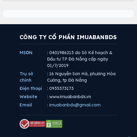
CÔNG TY CỔ PHẦN IMUABANBDS
MSDN
: 0401986213 do Sở Kế hoạch &
Đầu tư TP Đà Nẵng cấp ngày
01/7/2019
Trụ sở
: 16 Nguyễn Sơn Hà, phường Hòa
chính
Cường, tp Đà Nẵng
Điện thoại
: 0935373173
Website
: www.imuabanbds.vn
Email
:
imuabanbds@gmail.com