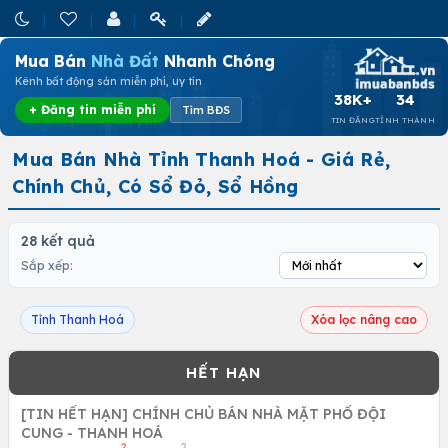
Mua Bán
Nhà Đất
Nhanh Chóng
Kênh bất động sản miễn phí, uy tín
38K+
34
+ Đăng tin miễn phí
Tìm BĐS
TIN ĐĂNG
TỈNH THÀNH
Mua Bán Nhà Tỉnh Thanh Hoá - Giá Rẻ,
Chính Chủ, Có Sổ Đỏ, Sổ Hồng
28 kết quả
Sắp xếp:
Tỉnh Thanh Hoá
Xóa lọc nâng cao
[TIN HẾT HẠN] CHÍNH CHỦ BÁN NHÀ MẶT PHỐ ĐỘI
CUNG - THANH HOÁ
2
2