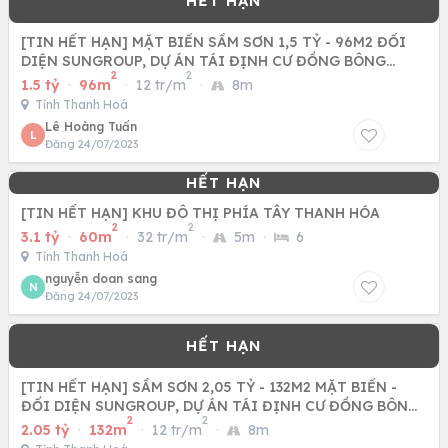
[TIN HẾT HẠN] MẶT BIỂN SẦM SƠN 1,5 TỶ - 96M2 ĐỐI
DIỆN SUNGROUP, DỰ ÁN TÁI ĐỊNH CƯ ĐỒNG BÔNG
2
2
THANH HÓA
1.5 tỷ
·
96m
·
12 tr/m
·
8m
Tỉnh Thanh Hoá
Lê Hoàng Tuấn
L
Đăng 24/07/2023
[TIN HẾT HẠN] KHU ĐÔ THỊ PHÍA TÂY THANH HÓA
2
2
3.1 tỷ
·
60m
·
32 tr/m
·
5m
·
6
Tỉnh Thanh Hoá
nguyễn doan sang
N
Đăng 24/07/2023
[TIN HẾT HẠN] SẦM SƠN 2,05 TỶ - 132M2 MẶT BIỂN -
ĐỐI DIỆN SUNGROUP, DỰ ÁN TÁI ĐỊNH CƯ ĐỒNG BÔNG
2
2
THANH HÓA
2.05 tỷ
·
132m
·
12 tr/m
·
8m