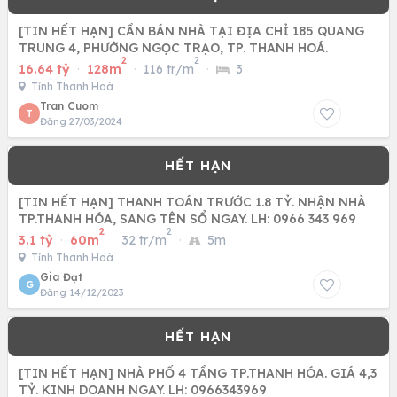
[TIN HẾT HẠN] CẦN BÁN NHÀ TẠI ĐỊA CHỈ 185 QUANG
TRUNG 4, PHƯỜNG NGỌC TRẠO, TP. THANH HOÁ.
2
2
16.64 tỷ
·
128m
·
116 tr/m
·
3
Tỉnh Thanh Hoá
Tran Cuom
T
Đăng 27/03/2024
[TIN HẾT HẠN] THANH TOÁN TRƯỚC 1.8 TỶ. NHẬN NHÀ
TP.THANH HÓA, SANG TÊN SỔ NGAY. LH: 0966 343 969
2
2
3.1 tỷ
·
60m
·
32 tr/m
·
5m
Tỉnh Thanh Hoá
Gia Đạt
G
Đăng 14/12/2023
[TIN HẾT HẠN] NHÀ PHỐ 4 TẦNG TP.THANH HÓA. GIÁ 4,3
TỶ. KINH DOANH NGAY. LH: 0966343969