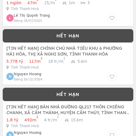
1 ngàn
·
67m
·
15/m
·
1m
·
3
Tỉnh Thanh Hoá
Lê Thị Quỳnh Trang
L
Đăng 03/07/2025
[TIN HẾT HẠN] CHÍNH CHỦ NHÀ TIỂU KHU 6 PHƯỜNG
HẢI HÒA, THỊ XÃ NGHI SƠN, TỈNH THANH HÓA
2
2
3.778 tỷ
·
117m
·
18 tr/m
·
5.6m
Tỉnh Thanh Hoá
Nguyen Hoang
N
Đăng 26/12/2024
[TIN HẾT HẠN] BÁN NHÀ ĐƯỜNG QL217 THÔN CHIỀNG
CHANH, XÃ CẨM THÀNH, HUYỆN CẨM THỦY, TỈNH THANH
2
2
HÓA
1.8 tỷ
·
492m
·
4 tr/m
·
15.6m
Tỉnh Thanh Hoá
Nguyen Hoang
N