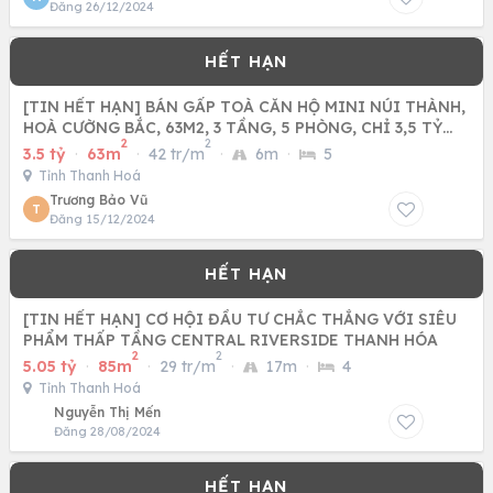
Đăng 26/12/2024
[TIN HẾT HẠN] BÁN GẤP TOÀ CĂN HỘ MINI NÚI THÀNH,
HOÀ CƯỜNG BẮC, 63M2, 3 TẦNG, 5 PHÒNG, CHỈ 3,5 TỶ
2
2
TLCC.
3.5 tỷ
·
63m
·
42 tr/m
·
6m
·
5
Tỉnh Thanh Hoá
Trương Bảo Vũ
T
Đăng 15/12/2024
[TIN HẾT HẠN] CƠ HỘI ĐẦU TƯ CHẮC THẮNG VỚI SIÊU
PHẨM THẤP TẦNG CENTRAL RIVERSIDE THANH HÓA
2
2
5.05 tỷ
·
85m
·
29 tr/m
·
17m
·
4
Tỉnh Thanh Hoá
Nguyễn Thị Mến
Đăng 28/08/2024