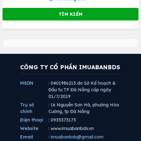
CÔNG TY CỔ PHẦN IMUABANBDS
MSDN
: 0401986213 do Sở Kế hoạch &
Đầu tư TP Đà Nẵng cấp ngày
01/7/2019
Trụ sở
: 16 Nguyễn Sơn Hà, phường Hòa
chính
Cường, tp Đà Nẵng
Điện thoại
: 0935373173
Website
: www.imuabanbds.vn
Email
:
imuabanbds@gmail.com