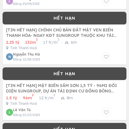
L
Đăng 20/09/2023
[TIN HẾT HẠN] CHÍNH CHỦ BÁN ĐẤT MẶT VEN BIỂN
THANH HÓA- NGAY KĐT SUNGROUP THUỘC KHU TÁI
2
2
ĐỊNH CƯ ĐỒNG BÔNG ĐỒNG
2.25 tỷ
·
132m
·
17 tr/m
·
6m
Tỉnh Thanh Hoá
Nguyễn Thu Hà
N
Đăng 12/08/2023
[TIN HẾT HẠN] MẶT BIỂN SẦM SƠN 1,5 TỶ - 96M2 ĐỐI
DIỆN SUNGROUP, DỰ ÁN TÁI ĐỊNH CƯ ĐỒNG BÔNG
2
2
THANH HÓA
1.5 tỷ
·
96m
·
12 tr/m
·
8m
Tỉnh Thanh Hoá
Lê Văn Tú
L
Đăng 25/07/2023