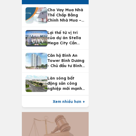
Cho Vay Mua Nhà
Thế Chấp Bằng
Chính Nhà Mua –
Lợi Ích Vay Mua
Nhà Tại
Lợi thế từ vị trí
Vietcombank
của dự án Stella
Mega City Cần
Thơ
Căn hộ Bình An
Tower Bình Dương
- Chủ đầu tư Bình
An Land
Làn sóng bất
động sản công
nghiệp mới mạnh
nhất 25 năm
Xem nhiều hơn +