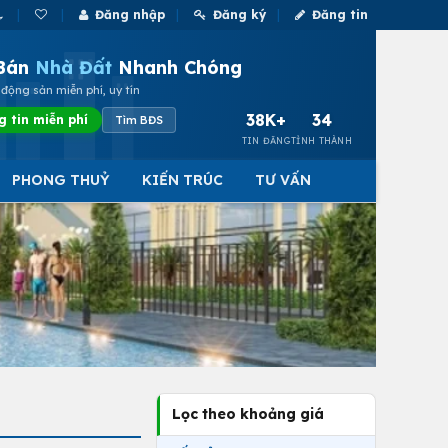
Đăng nhập
Đăng ký
Đăng tin
Bán
Nhà Đất
Nhanh Chóng
động sản miễn phí, uy tín
38K+
34
g tin miễn phí
Tìm BĐS
TIN ĐĂNG
TỈNH THÀNH
PHONG THUỶ
KIẾN TRÚC
TƯ VẤN
Lọc theo khoảng giá