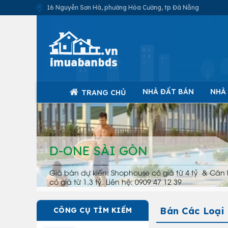
16 Nguyễn Sơn Hà, phường Hòa Cường, tp Đà Nẵng
NHÀ ĐẤT BÁN
NHÀ
TRANG CHỦ
D-ONE SÀI GÒN
Giá bán dự kiến: Shophouse có giá từ 4 tỷ & Căn 
có giá từ 1.3 tỷ. Liên hệ: 0909 47 12 39
Bán Các Loại
CÔNG CỤ TÌM KIẾM