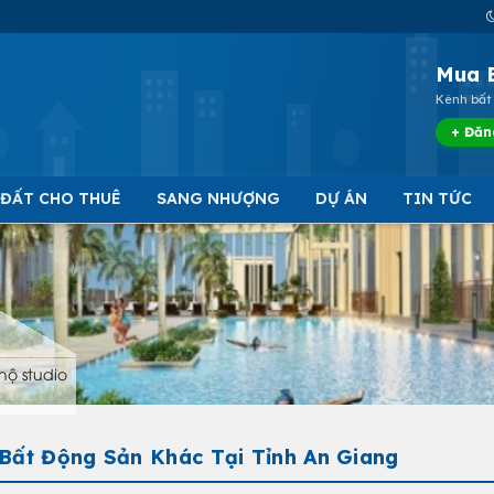
Mua 
Kênh bất 
+ Đăn
 ĐẤT CHO THUÊ
SANG NHƯỢNG
DỰ ÁN
TIN TỨC
hộ studio
 Bất Động Sản Khác Tại Tỉnh An Giang