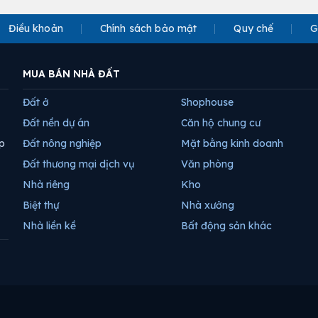
Điều khoản
Chính sách bảo mật
Quy chế
G
MUA BÁN NHÀ ĐẤT
Đất ở
Shophouse
Đất nền dự án
Căn hộ chung cư
p
Đất nông nghiệp
Mặt bằng kinh doanh
Đất thương mại dịch vụ
Văn phòng
Nhà riêng
Kho
Biệt thự
Nhà xưởng
Nhà liền kề
Bất động sản khác