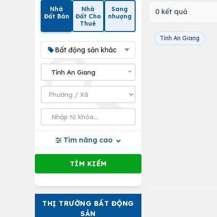
Nhà
Nhà
Sang
0 kết quả
Đất Bán
Đất Cho
nhượng
Thuê
Tỉnh An Giang
Bất động sản khác
Tìm nâng cao
THỊ TRƯỜNG BẤT ĐỘNG
SẢN