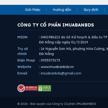
Giới thiệu
Hướng dẫn
Quy định
CÔNG TY CỔ PHẦN IMUABANBDS
MSDN
: 0401986213 do Sở Kế hoạch & Đầu tư TP
Đà Nẵng cấp ngày 01/7/2019
Trụ sở
: 16 Nguyễn Sơn Hà, phường Hòa Cường, t
chính
Đà Nẵng
Điện thoại
: 0935373173
Website
: www.imuabanbds.vn
Email
:
imuabanbds@gmail.com
© 2026 - Bản quyền của Công ty Cổ phần IMUABANBDS