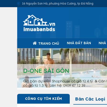
16 Nguyễn Sơn Hà, phường Hòa Cường, tp Đà Nẵng
NHÀ ĐẤT BÁN
NHÀ
TRANG CHỦ
D-ONE SÀI GÒN
Giá bán dự kiến: Shophouse có giá từ 4 tỷ & Căn 
có giá từ 1.3 tỷ. Liên hệ: 0909 47 12 39
Bán Các Loại
CÔNG CỤ TÌM KIẾM