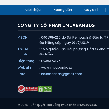
Giới thiệu
Hướng dẫn
Quy định
CÔNG TY CỔ PHẦN IMUABANBDS
MSDN
: 0401986213 do Sở Kế hoạch & Đầu tư TP
Đà Nẵng cấp ngày 01/7/2019
Trụ sở
: 16 Nguyễn Sơn Hà, phường Hòa Cường, t
chính
Đà Nẵng
Điện thoại
: 0935373173
Website
: www.imuabanbds.vn
Email
:
imuabanbds@gmail.com
© 2026 - Bản quyền của Công ty Cổ phần IMUABANBDS