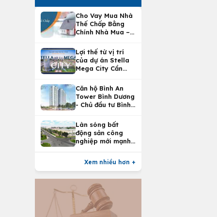
Cho Vay Mua Nhà
Thế Chấp Bằng
Chính Nhà Mua –
Lợi Ích Vay Mua
Nhà Tại
Lợi thế từ vị trí
Vietcombank
của dự án Stella
Mega City Cần
Thơ
Căn hộ Bình An
Tower Bình Dương
- Chủ đầu tư Bình
An Land
Làn sóng bất
động sản công
nghiệp mới mạnh
nhất 25 năm
Xem nhiều hơn +