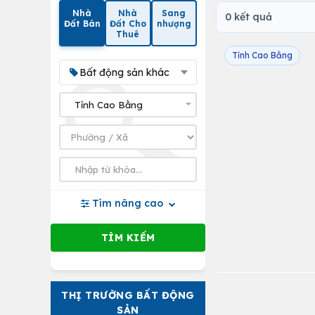
Nhà
Nhà
Sang
0 kết quả
Đất Bán
Đất Cho
nhượng
Thuê
Tỉnh Cao Bằng
Bất động sản khác
Tìm nâng cao
THỊ TRƯỜNG BẤT ĐỘNG
SẢN