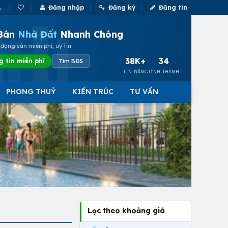
Đăng nhập
Đăng ký
Đăng tin
Bán
Nhà Đất
Nhanh Chóng
động sản miễn phí, uy tín
38K+
34
g tin miễn phí
Tìm BĐS
TIN ĐĂNG
TỈNH THÀNH
PHONG THUỶ
KIẾN TRÚC
TƯ VẤN
Lọc theo khoảng giá