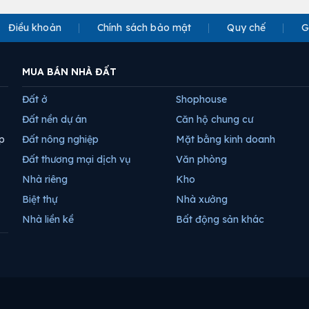
Điều khoản
Chính sách bảo mật
Quy chế
G
MUA BÁN NHÀ ĐẤT
Đất ở
Shophouse
Đất nền dự án
Căn hộ chung cư
p
Đất nông nghiệp
Mặt bằng kinh doanh
Đất thương mại dịch vụ
Văn phòng
Nhà riêng
Kho
Biệt thự
Nhà xưởng
Nhà liền kề
Bất động sản khác