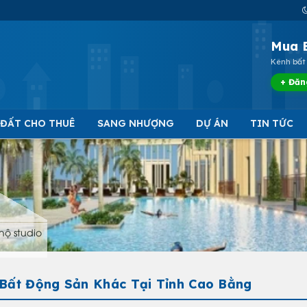
Mua 
Kênh bất 
+ Đăn
 ĐẤT CHO THUÊ
SANG NHƯỢNG
DỰ ÁN
TIN TỨC
hộ studio
 Bất Động Sản Khác Tại Tỉnh Cao Bằng