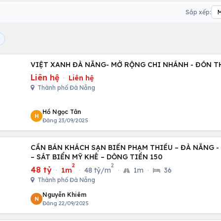
Sắp xếp:
VIỆT XANH ĐÀ NẴNG-
Liên hệ
·
Liên hệ
Thành phố Đà Nẵng
Hồ Ngọc Tân
H
Đăng 23/09/2025
CẦN BÁN KHÁCH SẠN BIỂN PHẠM THIỀU – ĐÀ NẴNG 
– SÁT BIỂN MỸ KHÊ – DÒNG TIỀN 150
2
2
48 tỷ
·
1m
·
48 tỷ/m
·
1m
·
36
Thành phố Đà Nẵng
Nguyễn Khiêm
N
Đăng 22/09/2025