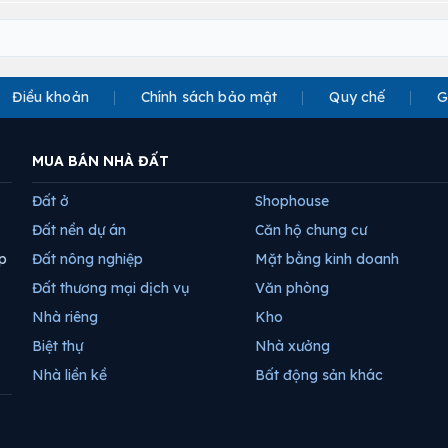
Điều khoản
Chính sách bảo mật
Quy chế
G
MUA BÁN NHÀ ĐẤT
Đất ở
Shophouse
Đất nền dự án
Căn hộ chung cư
p
Đất nông nghiệp
Mặt bằng kinh doanh
Đất thương mại dịch vụ
Văn phòng
Nhà riêng
Kho
Biệt thự
Nhà xưởng
Nhà liền kề
Bất động sản khác