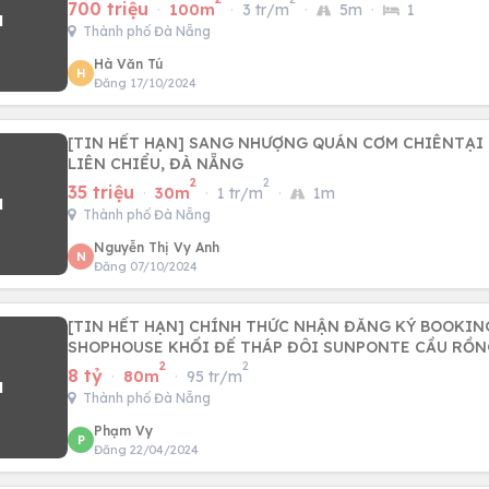
700 triệu
·
100m
·
3 tr/m
·
5m
·
1
Thành phố Đà Nẵng
Hà Văn Tú
H
Đăng 17/10/2024
[TIN HẾT HẠN] SANG NHƯỢNG QUÁN CƠM CHIÊNTẠI
LIÊN CHIỂU, ĐÀ NẴNG
2
2
35 triệu
·
30m
·
1 tr/m
·
1m
Thành phố Đà Nẵng
Nguyễn Thị Vy Anh
N
Đăng 07/10/2024
[TIN HẾT HẠN] CHÍNH THỨC NHẬN ĐĂNG KÝ BOOKIN
SHOPHOUSE KHỐI ĐẾ THÁP ĐÔI SUNPONTE CẦU RỒ
2
2
8 tỷ
·
80m
·
95 tr/m
Thành phố Đà Nẵng
Phạm Vy
P
Đăng 22/04/2024