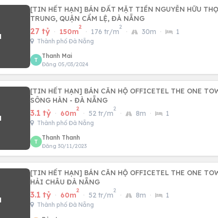
[TIN HẾT HẠN] BÁN ĐẤT MẶT TIỀN NGUYỄN HỮU TH
TRUNG, QUẬN CẨM LỆ, ĐÀ NẴNG
2
2
27 tỷ
·
150m
·
176 tr/m
·
30m
·
1
Thành phố Đà Nẵng
Thanh Mai
T
Đăng 05/03/2024
[TIN HẾT HẠN] BÁN CĂN HỘ OFFICETEL THE ONE TO
SÔNG HÀN - ĐÀ NẴNG
2
2
3.1 tỷ
·
60m
·
52 tr/m
·
8m
·
1
Thành phố Đà Nẵng
Thanh Thanh
T
Đăng 30/11/2023
[TIN HẾT HẠN] BÁN CĂN HỘ OFFICETEL THE ONE T
HẢI CHÂU ĐÀ NẴNG
2
2
3.1 tỷ
·
60m
·
52 tr/m
·
8m
·
1
Thành phố Đà Nẵng