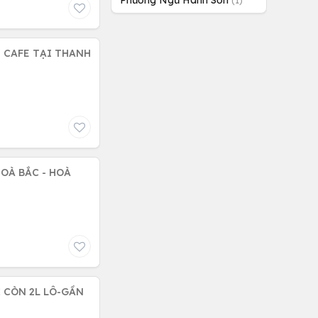
Phường Ngũ Hành Sơn
(1)
I THANH
OÀ BẮC - HOÀ
Ỉ CÒN 2L LÔ-GẦN