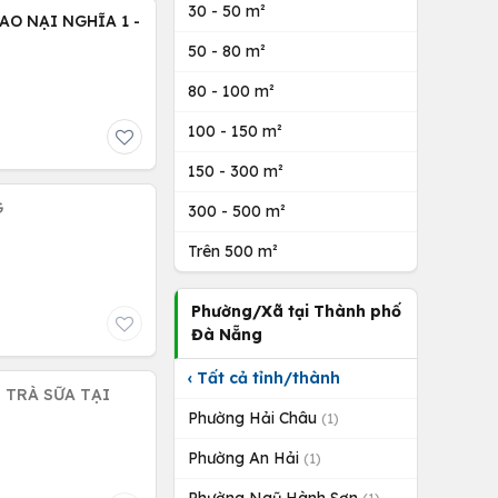
30 - 50 m²
AO NẠI NGHĨA 1 -
50 - 80 m²
80 - 100 m²
100 - 150 m²
150 - 300 m²
G
300 - 500 m²
Trên 500 m²
Phường/Xã tại Thành phố
Đà Nẵng
‹ Tất cả tỉnh/thành
 TRÀ SỮA TẠI
Phường Hải Châu
(1)
Phường An Hải
(1)