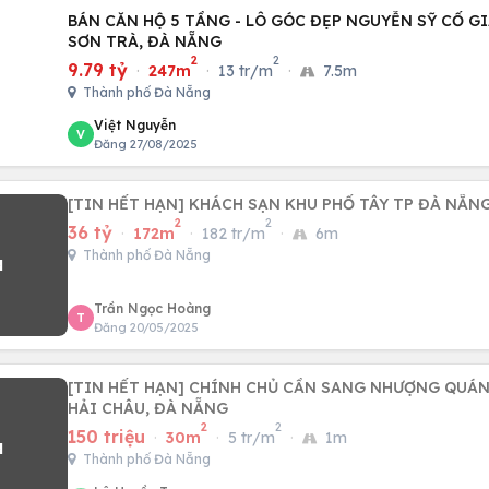
BÁN CĂN HỘ 5 TẦNG - LÔ GÓC ĐẸP NGUYỄN SỸ CỐ GI
SƠN TRÀ, ĐÀ NẴNG
2
2
9.79 tỷ
·
247m
·
13 tr/m
·
7.5m
Thành phố Đà Nẵng
Việt Nguyễn
V
Đăng 27/08/2025
[TIN HẾT HẠN] KHÁCH SẠN KHU PHỐ TÂY TP ĐÀ NẴN
2
2
36 tỷ
·
172m
·
182 tr/m
·
6m
Thành phố Đà Nẵng
Trần Ngọc Hoàng
T
Đăng 20/05/2025
[TIN HẾT HẠN] CHÍNH CHỦ CẦN SANG NHƯỢNG QUÁN
HẢI CHÂU, ĐÀ NẴNG
2
2
150 triệu
·
30m
·
5 tr/m
·
1m
Thành phố Đà Nẵng