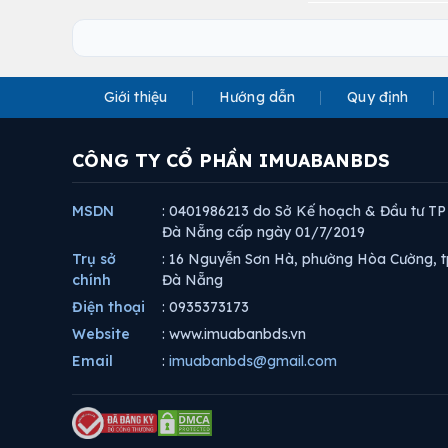
Giới thiệu
Hướng dẫn
Quy định
CÔNG TY CỔ PHẦN IMUABANBDS
MSDN
: 0401986213 do Sở Kế hoạch & Đầu tư TP
Đà Nẵng cấp ngày 01/7/2019
Trụ sở
: 16 Nguyễn Sơn Hà, phường Hòa Cường, t
chính
Đà Nẵng
Điện thoại
: 0935373173
Website
: www.imuabanbds.vn
Email
:
imuabanbds@gmail.com