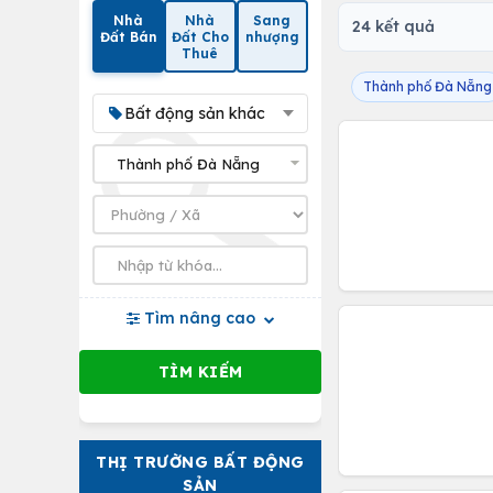
Nhà
Nhà
Sang
24 kết quả
Đất Bán
Đất Cho
nhượng
Thuê
Thành phố Đà Nẵng
Bất động sản khác
Tìm nâng cao
THỊ TRƯỜNG BẤT ĐỘNG
SẢN