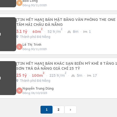
Bảo Long
B
Đăng 30/11/2023
[TIN HẾT HẠN] BÁN MẶT BẰNG VĂN PHÒNG THE ON
TÂM HẢI CHÂU ĐÀ NẴNG
2
2
3.1 tỷ
·
60m
·
52 tr/m
·
8m
·
1
Thành phố Đà Nẵng
Lê Thị Trinh
L
Đăng 30/11/2023
[TIN HẾT HẠN] BÁN KHÁC SẠN BIỂN MỸ KHÊ 8 TẦNG
SƠN TRÀ ĐÀ NẴNG GIÁ CHỈ 25 TỶ
2
2
25 tỷ
·
100m
·
223 tr/m
·
5m
·
17
Thành phố Đà Nẵng
Nguyễn Trung Dũng
N
Đăng 06/10/2023
1
2