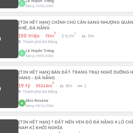
Lê Huyền Trang
L
Đăng 19/05/2025
[TIN HẾT HẠN] CHÍNH CHỦ CẦN SANG NHƯỢNG QUÁN CAFE TẠ
KHÊ, ĐÀ NẴNG
2
2
150 triệu
·
75m
·
2 tr/m
·
5m
Thành phố Đà Nẵng
Lê Huyền Trang
L
Đăng 19/05/2025
[TIN HẾT HẠN] BÁN ĐẤT TRANG TRẠI NGHĨ DƯỠNG H
VANG - ĐÀ NẴNG
2
19 tỷ
·
35214m
·
8m
·
1
Thành phố Đà Nẵng
Akin Rosena
A
Đăng 09/12/2024
[TIN HẾT HẠN] ? ĐẤT NỀN VEN ĐÔ ĐÀ NẴNG 4 LÔ CH
NAM KÌ KHỞI NGHĨA
2
2