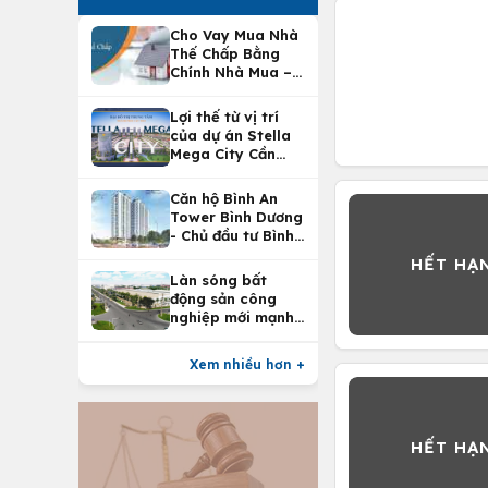
Cho Vay Mua Nhà
Thế Chấp Bằng
Chính Nhà Mua –
Lợi Ích Vay Mua
Nhà Tại
Lợi thế từ vị trí
Vietcombank
của dự án Stella
Mega City Cần
Thơ
Căn hộ Bình An
Tower Bình Dương
- Chủ đầu tư Bình
An Land
Làn sóng bất
động sản công
nghiệp mới mạnh
nhất 25 năm
Xem nhiều hơn +