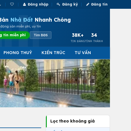
Đăng nhập
Đăng ký
Đăng tin
Bán
Nhà Đất
Nhanh Chóng
động sản miễn phí, uy tín
38K+
34
g tin miễn phí
Tìm BĐS
TIN ĐĂNG
TỈNH THÀNH
PHONG THUỶ
KIẾN TRÚC
TƯ VẤN
Lọc theo khoảng giá