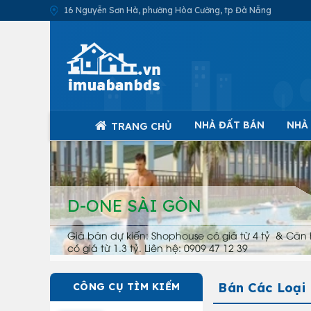
16 Nguyễn Sơn Hà, phường Hòa Cường, tp Đà Nẵng
NHÀ ĐẤT BÁN
NHÀ
TRANG CHỦ
D-ONE SÀI GÒN
Giá bán dự kiến: Shophouse có giá từ 4 tỷ & Căn 
có giá từ 1.3 tỷ. Liên hệ: 0909 47 12 39
Bán Các Loại
CÔNG CỤ TÌM KIẾM