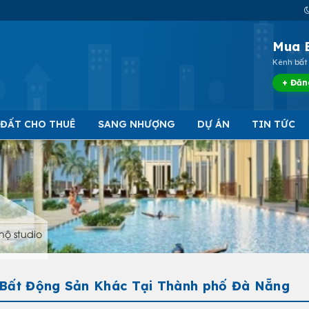
Mua 
Kênh bất 
+ Đăn
 ĐẤT CHO THUÊ
SANG NHƯỢNG
DỰ ÁN
TIN TỨC
hộ studio
 Bất Động Sản Khác Tại Thành phố Đà Nẵng