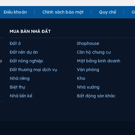
Điều khoản
Chính sách bảo mật
Quy chế
G
MUA BÁN NHÀ ĐẤT
Đất ở
Shophouse
Đất nền dự án
Căn hộ chung cư
p
Đất nông nghiệp
Mặt bằng kinh doanh
Đất thương mại dịch vụ
Văn phòng
Nhà riêng
Kho
Biệt thự
Nhà xưởng
Nhà liền kề
Bất động sản khác