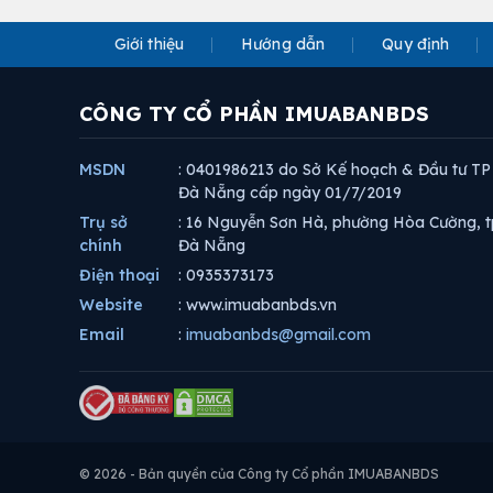
Giới thiệu
Hướng dẫn
Quy định
CÔNG TY CỔ PHẦN IMUABANBDS
MSDN
: 0401986213 do Sở Kế hoạch & Đầu tư TP
Đà Nẵng cấp ngày 01/7/2019
Trụ sở
: 16 Nguyễn Sơn Hà, phường Hòa Cường, t
chính
Đà Nẵng
Điện thoại
: 0935373173
Website
: www.imuabanbds.vn
Email
:
imuabanbds@gmail.com
© 2026 - Bản quyền của Công ty Cổ phần IMUABANBDS