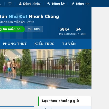
Đăng nhập
Đăng ký
Đăng tin
Bán
Nhà Đất
Nhanh Chóng
động sản miễn phí, uy tín
38K+
34
g tin miễn phí
Tìm BĐS
TIN ĐĂNG
TỈNH THÀNH
PHONG THUỶ
KIẾN TRÚC
TƯ VẤN
Lọc theo khoảng giá