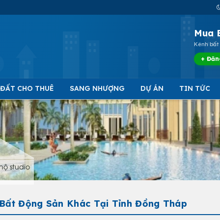
Mua 
Kênh bất 
+ Đăn
 ĐẤT CHO THUÊ
SANG NHƯỢNG
DỰ ÁN
TIN TỨC
hộ studio
 Bất Động Sản Khác Tại Tỉnh Đồng Tháp