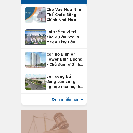
Cho Vay Mua Nhà
Thế Chấp Bằng
Chính Nhà Mua –
Lợi Ích Vay Mua
Nhà Tại
Lợi thế từ vị trí
Vietcombank
của dự án Stella
Mega City Cần
Thơ
Căn hộ Bình An
Tower Bình Dương
- Chủ đầu tư Bình
An Land
Làn sóng bất
động sản công
nghiệp mới mạnh
nhất 25 năm
Xem nhiều hơn +