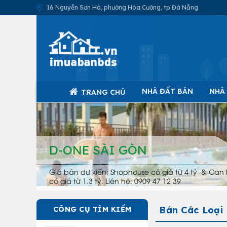
16 Nguyễn Sơn Hà, phường Hòa Cường, tp Đà Nẵng
NHÀ ĐẤT BÁN
NHÀ
TRANG CHỦ
D-ONE SÀI GÒN
Giá bán dự kiến: Shophouse có giá từ 4 tỷ & Căn 
có giá từ 1.3 tỷ. Liên hệ: 0909 47 12 39
Bán Các Loại
CÔNG CỤ TÌM KIẾM