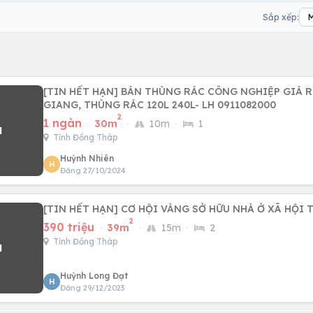
Sắp xếp:
[TIN HẾT HẠN] BÁN THÙNG RÁC CÔNG NGHIỆP GIÁ RẺ TẠI TIỀN
GIANG, THÙNG RÁC 120L 240L- LH 0911082000
2
1 ngàn
·
30m
·
10m
·
1
Tỉnh Đồng Tháp
Huỳnh Nhiên
H
Đăng 27/10/2024
[TIN HẾT HẠN] CƠ HỘI VÀNG SỞ HỮU NHÀ Ở XÃ HỘI 
2
390 triệu
·
39m
·
15m
·
2
Tỉnh Đồng Tháp
Huỳnh Long Đạt
H
Đăng 29/12/2023