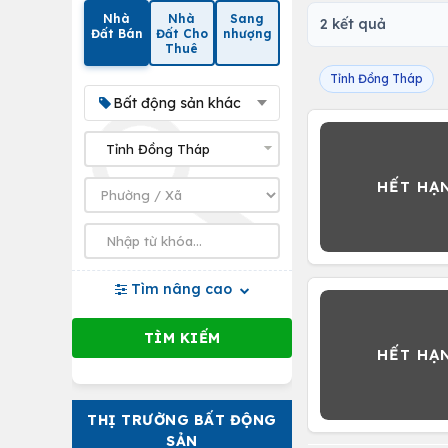
Nhà
Nhà
Sang
2 kết quả
Đất Bán
Đất Cho
nhượng
Thuê
Tỉnh Đồng Tháp
Bất động sản khác
Tìm nâng cao
THỊ TRƯỜNG BẤT ĐỘNG
SẢN