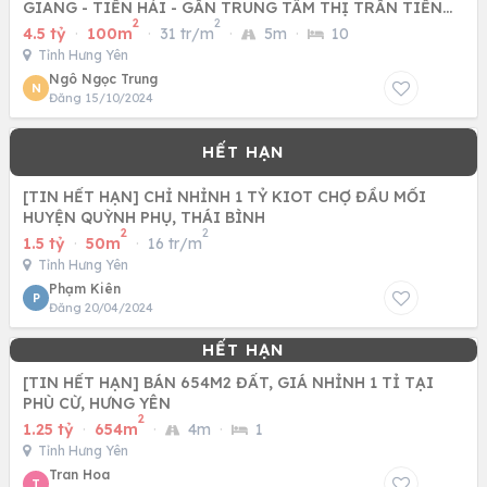
GIANG - TIỀN HẢI - GẦN TRUNG TÂM THỊ TRẤN TIỀN
2
2
HẢI - THÁI BÌNH
4.5 tỷ
·
100m
·
31 tr/m
·
5m
·
10
Tỉnh Hưng Yên
Ngô Ngọc Trung
N
Đăng 15/10/2024
[TIN HẾT HẠN] CHỈ NHỈNH 1 TỶ KIOT CHỢ ĐẦU MỐI
HUYỆN QUỲNH PHỤ, THÁI BÌNH
2
2
1.5 tỷ
·
50m
·
16 tr/m
Tỉnh Hưng Yên
Phạm Kiên
P
Đăng 20/04/2024
[TIN HẾT HẠN] BÁN 654M2 ĐẤT, GIÁ NHỈNH 1 TỈ TẠI
PHÙ CỪ, HƯNG YÊN
2
1.25 tỷ
·
654m
·
4m
·
1
Tỉnh Hưng Yên
Tran Hoa
T