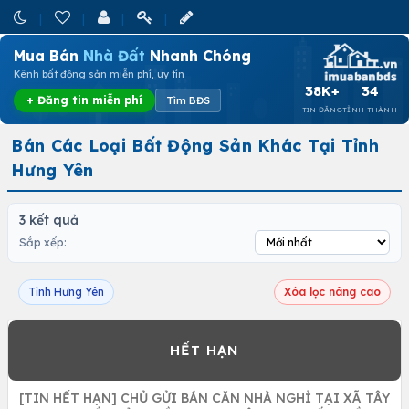
Mua Bán
Nhà Đất
Nhanh Chóng
Kênh bất động sản miễn phí, uy tín
38K+
34
+ Đăng tin miễn phí
Tìm BĐS
TIN ĐĂNG
TỈNH THÀNH
Bán Các Loại Bất Động Sản Khác Tại Tỉnh
Hưng Yên
3 kết quả
Sắp xếp:
Tỉnh Hưng Yên
Xóa lọc nâng cao
[TIN HẾT HẠN] CHỦ GỬI BÁN CĂN NHÀ NGHỈ TẠI XÃ TÂY