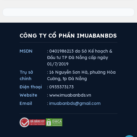
CÔNG TY CỔ PHẦN IMUABANBDS
MSDN
: 0401986213 do Sở Kế hoạch &
Đầu tư TP Đà Nẵng cấp ngày
01/7/2019
Trụ sở
: 16 Nguyễn Sơn Hà, phường Hòa
chính
Cường, tp Đà Nẵng
Điện thoại
: 0935373173
Website
: www.imuabanbds.vn
Email
:
imuabanbds@gmail.com