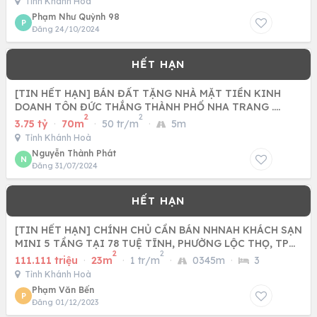
Tỉnh Khánh Hoà
Phạm Như Quỳnh 98
P
Đăng 24/10/2024
[TIN HẾT HẠN] BÁN ĐẤT TẶNG NHÀ MẶT TIỀN KINH
DOANH TÔN ĐỨC THẮNG THÀNH PHỐ NHA TRANG .
2
2
ĐƯỜNG NHỰA 20 M
3.75 tỷ
·
70m
·
50 tr/m
·
5m
Tỉnh Khánh Hoà
Nguyễn Thành Phát
N
Đăng 31/07/2024
[TIN HẾT HẠN] CHÍNH CHỦ CẦN BÁN NHNAH KHÁCH SẠN
MINI 5 TẦNG TẠI 78 TUỆ TĨNH, PHƯỜNG LỘC THỌ, TP
2
2
NHA TRANG
111.111 triệu
·
23m
·
1 tr/m
·
0345m
·
3
Tỉnh Khánh Hoà
Phạm Văn Bến
P
Đăng 01/12/2023