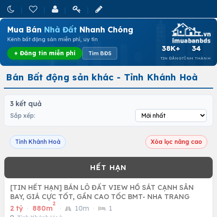
Mua Bán
Nhà Đất
Nhanh Chóng
Kênh bất động sản miễn phí, uy tín
38K+
34
+ Đăng tin miễn phí
Tìm BĐS
TIN ĐĂNG
TỈNH THÀNH
Bán Bất động sản khác - Tỉnh Khánh Hoà
3 kết quả
Sắp xếp:
Tỉnh Khánh Hoà
Xóa lọc nâng cao
[TIN HẾT HẠN] BÁN LÔ ĐẤT VIEW HỒ SÁT CẠNH SÂN
BAY, GIÁ CỰC TỐT, GẦN CAO TỐC BMT- NHA TRANG
2
2 tỷ
·
880m
·
10m
·
1