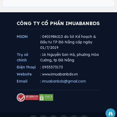
CÔNG TY CỔ PHẦN IMUABANBDS
MSDN
: 0401986213 do Sở Kế hoạch &
Đầu tư TP Đà Nẵng cấp ngày
01/7/2019
Trụ sở
: 16 Nguyễn Sơn Hà, phường Hòa
chính
Cường, tp Đà Nẵng
Điện thoại
: 0935373173
Website
: www.imuabanbds.vn
Email
:
imuabanbds@gmail.com