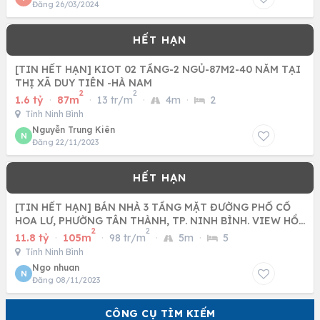
Đăng 26/03/2024
[TIN HẾT HẠN] KIOT 02 TẦNG-2 NGỦ-87M2-40 NĂM TẠI
THỊ XÃ DUY TIÊN -HÀ NAM
2
2
1.6 tỷ
·
87m
·
13 tr/m
·
4m
·
2
Tỉnh Ninh Bình
Nguyễn Trung Kiên
N
Đăng 22/11/2023
[TIN HẾT HẠN] BÁN NHÀ 3 TẦNG MẶT ĐƯỜNG PHỐ CỔ
HOA LƯ, PHƯỜNG TÂN THÀNH, TP. NINH BÌNH. VIEW HỒ
2
2
KỲ LÂN.
11.8 tỷ
·
105m
·
98 tr/m
·
5m
·
5
Tỉnh Ninh Bình
Ngo nhuan
N
Đăng 08/11/2023
CÔNG CỤ TÌM KIẾM