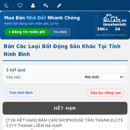
Mua Bán
Nhà Đất
Nhanh Chóng
Kênh bất động sản miễn phí, uy tín
38K+
34
+ Đăng tin miễn phí
Tìm BĐS
TIN ĐĂNG
TỈNH THÀNH
Bán Các Loại Bất Động Sản Khác Tại Tỉnh
Ninh Bình
5 kết quả
Sắp xếp:
Tỉnh Ninh Bình
Xóa lọc nâng cao
[TIN HẾT HẠN] BÁN CĂN SHOPHOUSE TÂN THANH ELITE
CITY THANH LIÊM HÀ NAM
2
2