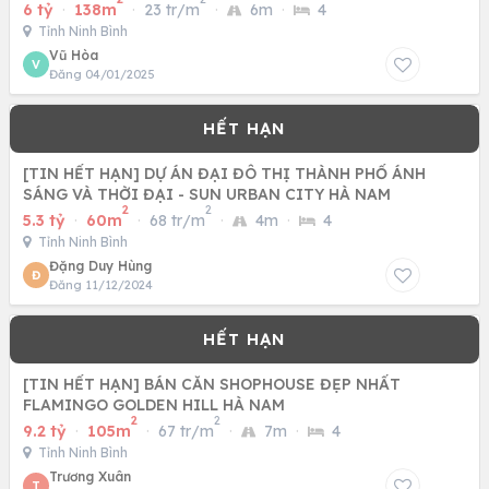
6 tỷ
·
138m
·
23 tr/m
·
6m
·
4
Tỉnh Ninh Bình
Vũ Hòa
V
Đăng 04/01/2025
[TIN HẾT HẠN] DỰ ÁN ĐẠI ĐÔ THỊ THÀNH PHỐ ÁNH
SÁNG VÀ THỜI ĐẠI - SUN URBAN CITY HÀ NAM
2
2
5.3 tỷ
·
60m
·
68 tr/m
·
4m
·
4
Tỉnh Ninh Bình
Đặng Duy Hùng
Đ
Đăng 11/12/2024
[TIN HẾT HẠN] BÁN CĂN SHOPHOUSE ĐẸP NHẤT
FLAMINGO GOLDEN HILL HÀ NAM
2
2
9.2 tỷ
·
105m
·
67 tr/m
·
7m
·
4
Tỉnh Ninh Bình
Trương Xuân
T