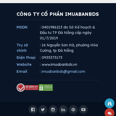
CÔNG TY CỔ PHẦN IMUABANBDS
MSDN
: 0401986213 do Sở Kế hoạch &
Đầu tư TP Đà Nẵng cấp ngày
01/7/2019
Trụ sở
: 16 Nguyễn Sơn Hà, phường Hòa
chính
Cường, tp Đà Nẵng
Điện thoại
: 0935373173
Website
: www.imuabanbds.vn
Email
:
imuabanbds@gmail.com