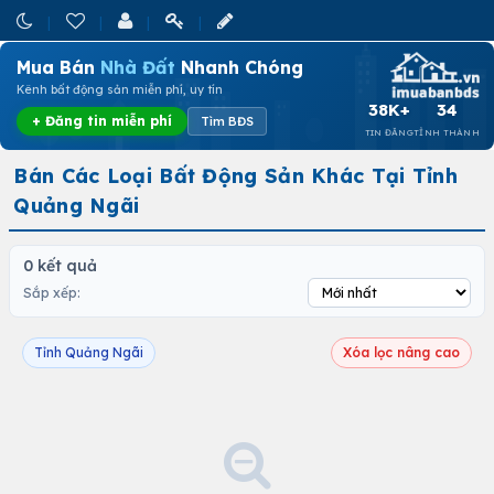
Mua Bán
Nhà Đất
Nhanh Chóng
Kênh bất động sản miễn phí, uy tín
38K+
34
+ Đăng tin miễn phí
Tìm BĐS
TIN ĐĂNG
TỈNH THÀNH
Bán Các Loại Bất Động Sản Khác Tại Tỉnh
Quảng Ngãi
0 kết quả
Sắp xếp:
Tỉnh Quảng Ngãi
Xóa lọc nâng cao