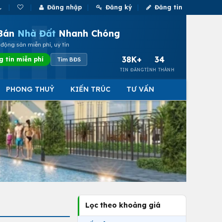
Đăng nhập
Đăng ký
Đăng tin
Bán
Nhà Đất
Nhanh Chóng
động sản miễn phí, uy tín
38K+
34
g tin miễn phí
Tìm BĐS
TIN ĐĂNG
TỈNH THÀNH
PHONG THUỶ
KIẾN TRÚC
TƯ VẤN
Lọc theo khoảng giá