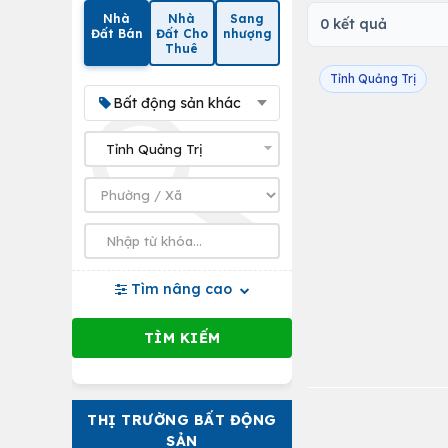
Nhà
Nhà
Sang
0 kết quả
Đất Bán
Đất Cho
nhượng
Thuê
Tỉnh Quảng Trị
Bất động sản khác
Tìm nâng cao
THỊ TRƯỜNG BẤT ĐỘNG
SẢN