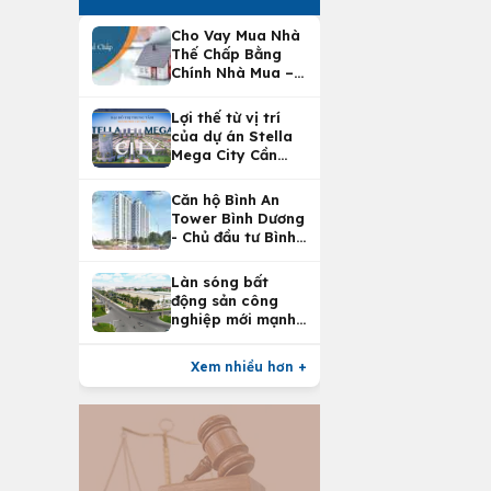
Cho Vay Mua Nhà
Thế Chấp Bằng
Chính Nhà Mua –
Lợi Ích Vay Mua
Nhà Tại
Lợi thế từ vị trí
Vietcombank
của dự án Stella
Mega City Cần
Thơ
Căn hộ Bình An
Tower Bình Dương
- Chủ đầu tư Bình
An Land
Làn sóng bất
động sản công
nghiệp mới mạnh
nhất 25 năm
Xem nhiều hơn +