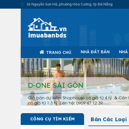
16 Nguyễn Sơn Hà, phường Hòa Cường, tp Đà Nẵng
NHÀ ĐẤT BÁN
NHÀ
TRANG CHỦ
D-ONE SÀI GÒN
Giá bán dự kiến: Shophouse có giá từ 4 tỷ & Căn 
có giá từ 1.3 tỷ. Liên hệ: 0909 47 12 39
Bán Các Loại
CÔNG CỤ TÌM KIẾM