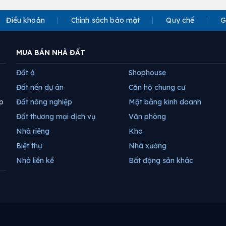
Điều khoản
Chính sách bảo mật
Quy chế
G
MUA BÁN NHÀ ĐẤT
Đất ở
Shophouse
Đất nền dự án
Căn hộ chung cư
p
Đất nông nghiệp
Mặt bằng kinh doanh
Đất thương mại dịch vụ
Văn phòng
Nhà riêng
Kho
Biệt thự
Nhà xưởng
Nhà liền kề
Bất động sản khác