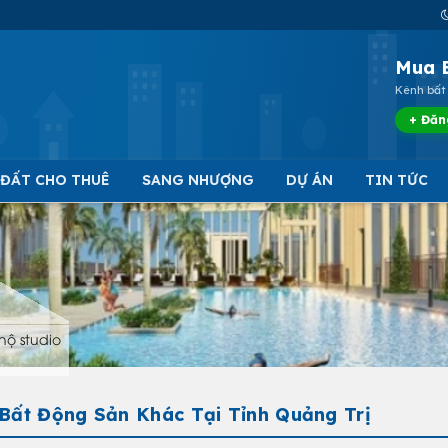
Mua 
Kênh bất 
+ Đăn
 ĐẤT CHO THUÊ
SANG NHƯỢNG
DỰ ÁN
TIN TỨC
hộ studio
 Bất Động Sản Khác Tại Tỉnh Quảng Trị