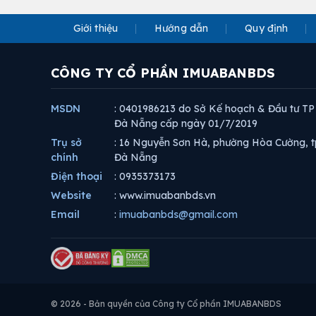
Giới thiệu
Hướng dẫn
Quy định
CÔNG TY CỔ PHẦN IMUABANBDS
MSDN
: 0401986213 do Sở Kế hoạch & Đầu tư TP
Đà Nẵng cấp ngày 01/7/2019
Trụ sở
: 16 Nguyễn Sơn Hà, phường Hòa Cường, t
chính
Đà Nẵng
Điện thoại
: 0935373173
Website
: www.imuabanbds.vn
Email
:
imuabanbds@gmail.com
© 2026 - Bản quyền của Công ty Cổ phần IMUABANBDS