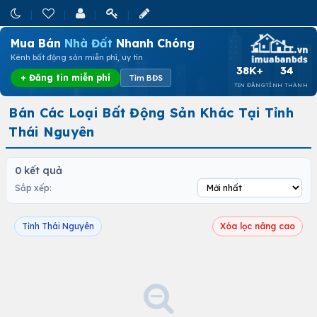
Mua Bán
Nhà Đất
Nhanh Chóng
Kênh bất động sản miễn phí, uy tín
38K+
34
+ Đăng tin miễn phí
Tìm BĐS
TIN ĐĂNG
TỈNH THÀNH
Bán Các Loại Bất Động Sản Khác Tại Tỉnh
Thái Nguyên
0 kết quả
Sắp xếp:
Tỉnh Thái Nguyên
Xóa lọc nâng cao