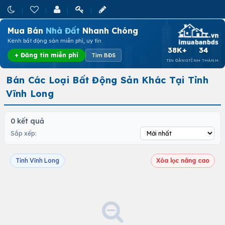
Mua Bán
Nhà Đất
Nhanh Chóng
Kênh bất động sản miễn phí, uy tín
38K+
34
+ Đăng tin miễn phí
Tìm BĐS
TIN ĐĂNG
TỈNH THÀNH
Bán Các Loại Bất Động Sản Khác Tại Tỉnh
Vĩnh Long
0 kết quả
Sắp xếp:
Tỉnh Vĩnh Long
Xóa lọc nâng cao