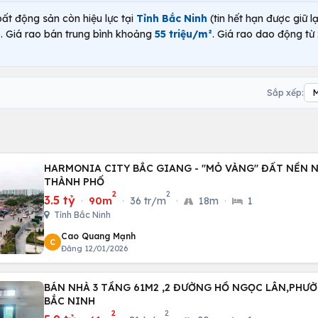
bất động sản còn hiệu lực tại
Tỉnh Bắc Ninh
(tin hết hạn được giữ l
. Giá rao bán trung bình khoảng
55 triệu/m²
. Giá rao dao động từ
Sắp xếp:
HARMONIA CITY BẮC GIANG - "MỎ VÀNG" ĐẤT NỀN 
THÀNH PHỐ
2
2
3.5 tỷ
·
90m
·
36 tr/m
·
18m
·
1
Tỉnh Bắc Ninh
Cao Quang Mạnh
C
Đăng 12/01/2026
BÁN NHÀ 3 TẦNG 61M2 ,2 ĐƯỜNG HỒ NGỌC LÂN,PHƯỜ
BẮC NINH
2
2