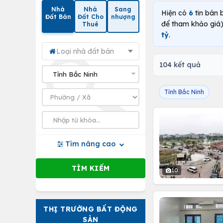
Nhà
Nhà
Sang
Hiện có
6
tin bán 
Đất Bán
Đất Cho
nhượng
để tham khảo giá)
Thuê
tỷ
.
Loại nhà đất bán
104 kết quả
Tỉnh Bắc Ninh
Tìm nâng cao
10
THỊ TRƯỜNG BẤT ĐỘNG
SẢN