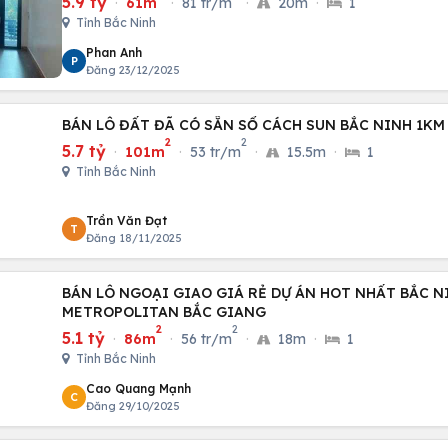
5.9 tỷ
·
61m
·
81 tr/m
·
20m
·
1
Tỉnh Bắc Ninh
Phan Anh
P
Đăng 23/12/2025
BÁN LÔ ĐẤT ĐÃ CÓ SẴN SỔ CÁCH SUN BẮC NINH 1KM
2
2
5.7 tỷ
·
101m
·
53 tr/m
·
15.5m
·
1
Tỉnh Bắc Ninh
Trần Văn Đạt
T
Đăng 18/11/2025
BÁN LÔ NGOẠI GIAO GIÁ RẺ DỰ ÁN HOT NHẤT BẮC NI
METROPOLITAN BẮC GIANG
2
2
5.1 tỷ
·
86m
·
56 tr/m
·
18m
·
1
Tỉnh Bắc Ninh
Cao Quang Mạnh
C
Đăng 29/10/2025