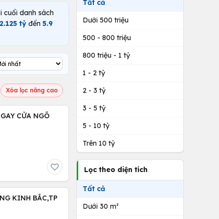
Tất cả
ại cuối danh sách
Dưới 500 triệu
2.125 tỷ
đến
5.9
500 - 800 triệu
800 triệu - 1 tỷ
1 - 2 tỷ
2 - 3 tỷ
Xóa lọc nâng cao
3 - 5 tỷ
NGAY CỬA NGÕ
5 - 10 tỷ
Trên 10 tỷ
Lọc theo diện tích
Tất cả
NG KINH BẮC,TP
Dưới 30 m²