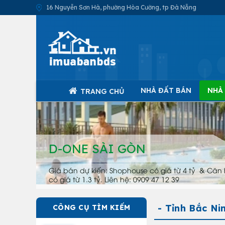
16 Nguyễn Sơn Hà, phường Hòa Cường, tp Đà Nẵng
NHÀ ĐẤT BÁN
NHÀ
TRANG CHỦ
D-ONE SÀI GÒN
Giá bán dự kiến: Shophouse có giá từ 4 tỷ & Căn 
có giá từ 1.3 tỷ. Liên hệ: 0909 47 12 39
- Tỉnh Bắc Ni
CÔNG CỤ TÌM KIẾM