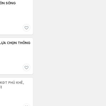
ĐÓN SÓNG
 LỰA CHỌN THÔNG
ỚI