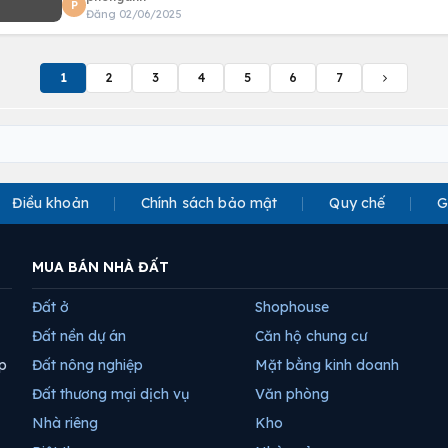
P
Đăng 02/06/2025
1
2
3
4
5
6
7
Điều khoản
Chính sách bảo mật
Quy chế
G
MUA BÁN NHÀ ĐẤT
Đất ở
Shophouse
Đất nền dự án
Căn hộ chung cư
p
Đất nông nghiệp
Mặt bằng kinh doanh
Đất thương mại dịch vụ
Văn phòng
Nhà riêng
Kho