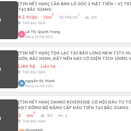
[TIN HẾT HẠN] CẦN BÁN LÔ GÓC 2 MẶT TIỀN – VỊ TR
TẠI BẮC GIANG
2
2
4.1 triệu
·
72m
·
56.944/m
·
1m
Tỉnh Bắc Ninh
Lê Thị Quỳnh Trang
L
Đăng 24/06/2025
[TIN HẾT HẠN] TỌA LẠC TẠI BẢO LONG NEW CITY, H
SƠN, BẮC NINH, ĐẤT NỀN NÀY CÓ DIỆN TÍCH 100M2 
Liên hệ
·
Liên hệ
Tỉnh Bắc Ninh
nguyễn thị thanh
N
Đăng 24/06/2025
[TIN HẾT HẠN] DANKO RIVERSIDE CƠ HỘI ĐẦU TƯ TỐ
KĐT ĐỒNG BỘ ĐẲNG CẤP ĐẦU TIÊN TẠI BẮC GIANG
2
2
·
6m
·
2m
·
1
Tỉnh Bắc Ninh
phonganh