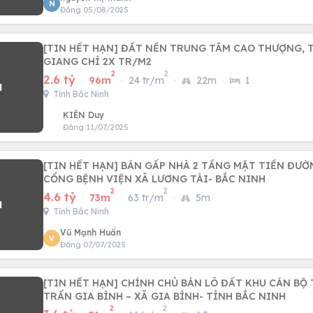
N
Đăng 05/08/2025
[TIN HẾT HẠN] ĐẤT NỀN TRUNG TÂM CAO THƯỢNG, T
GIANG CHỈ 2X TR/M2
2
2
2.6 tỷ
·
96m
·
24 tr/m
·
22m
·
1
Tỉnh Bắc Ninh
KIÊN Duy
Đăng 11/07/2025
[TIN HẾT HẠN] BÁN GẤP NHÀ 2 TẦNG MẶT TIỀN ĐƯỜN
CỔNG BỆNH VIỆN XÃ LƯƠNG TÀI- BẮC NINH
2
2
4.6 tỷ
·
73m
·
63 tr/m
·
5m
Tỉnh Bắc Ninh
Vũ Mạnh Huấn
V
Đăng 07/07/2025
[TIN HẾT HẠN] CHÍNH CHỦ BÁN LÔ ĐẤT KHU CÁN BỘ
TRẤN GIA BÌNH – XÃ GIA BÌNH- TỈNH BẮC NINH
2
2