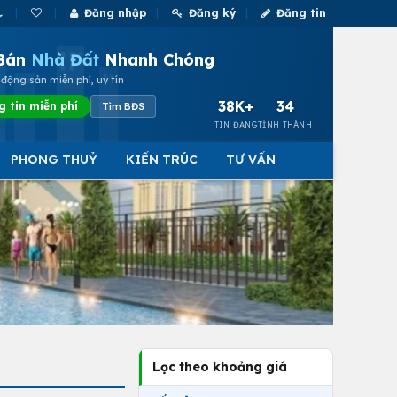
Đăng nhập
Đăng ký
Đăng tin
Bán
Nhà Đất
Nhanh Chóng
động sản miễn phí, uy tín
38K+
34
g tin miễn phí
Tìm BĐS
TIN ĐĂNG
TỈNH THÀNH
PHONG THUỶ
KIẾN TRÚC
TƯ VẤN
Lọc theo khoảng giá