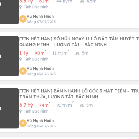
3.6 tỷ
·
81m
·
44 tr/m
·
4.5m
Tỉnh Bắc Ninh
Vũ Mạnh Huấn
V
Đăng 07/07/2025
[TIN HẾT HẠN] SỞ HỮU NGAY 11 LÔ ĐẤT TÂM HUYẾT 
QUANG MINH – LƯƠNG TÀI – BẮC NINH
2
2
1 tỷ
·
90m
·
11 tr/m
·
5m
Tỉnh Bắc Ninh
Vũ Mạnh Huấn
V
Đăng 03/07/2025
[TIN HẾT HẠN] BÁN NHANH LÔ GÓC 3 MẶT TIỀN – TR
TRẤN THỨA, LƯƠNG TÀI, BẮC NINH
2
2
6.7 tỷ
·
74m
·
91 tr/m
·
5m
Tỉnh Bắc Ninh
Vũ Mạnh Huấn
V
Đăng 03/07/2025