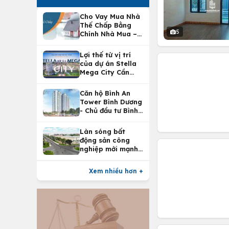
Cho Vay Mua Nhà
Thế Chấp Bằng
5
Chính Nhà Mua –
Lợi Ích Vay Mua
Nhà Tại
Lợi thế từ vị trí
Vietcombank
của dự án Stella
Mega City Cần
Thơ
Căn hộ Bình An
Tower Bình Dương
- Chủ đầu tư Bình
An Land
Làn sóng bất
động sản công
nghiệp mới mạnh
nhất 25 năm
Xem nhiều hơn +