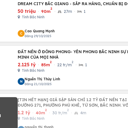
DREAM CITY BẮC GIANG - SẮP RA HÀNG, CHUẨN BỊ 
2
50 triệu
·
90m
·
27m
·
1
Tỉnh Bắc Ninh
Cao Quang Mạnh
C
Đăng 29/10/2025
ĐẤT NỀN Ở ĐÔNG PHONG- YÊN PHONG BẮC NINH SỰ
MINH CỦA MỌI NHÀ
2
2
2.125 tỷ
·
85m
·
22 tr/m
·
1
Tỉnh Bắc Ninh
Nguễn Thị Thùy Linh
N
Đăng 21/10/2025
[TIN HẾT HẠN] GIÁ SẬP SÀN CHỈ 1.2 TỶ ĐẤT NỀN TẠI KĐT PHÙ KHÊ,
ĐƯỜNG 271, PHƯỜNG PHÙ KHÊ, TỪ SƠN, BẮC NINH. V
2
2
1.2 tỷ
·
40m
·
30 tr/m
·
4m
Tỉnh Bắc Ninh
nguyễn thị thanh