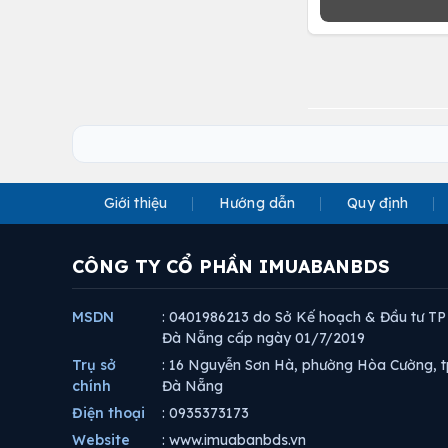
Giới thiệu
Hướng dẫn
Quy định
CÔNG TY CỔ PHẦN IMUABANBDS
MSDN
: 0401986213 do Sở Kế hoạch & Đầu tư TP
Đà Nẵng cấp ngày 01/7/2019
Trụ sở
: 16 Nguyễn Sơn Hà, phường Hòa Cường, t
chính
Đà Nẵng
Điện thoại
: 0935373173
Website
: www.imuabanbds.vn