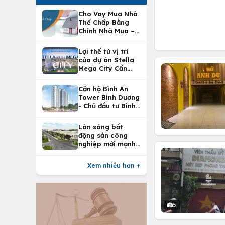
Cho Vay Mua Nhà
Thế Chấp Bằng
Chính Nhà Mua –
Lợi Ích Vay Mua
Nhà Tại
Lợi thế từ vị trí
Vietcombank
của dự án Stella
Mega City Cần
Thơ
Căn hộ Bình An
Tower Bình Dương
- Chủ đầu tư Bình
An Land
Làn sóng bất
động sản công
nghiệp mới mạnh
nhất 25 năm
Xem nhiều hơn +
5