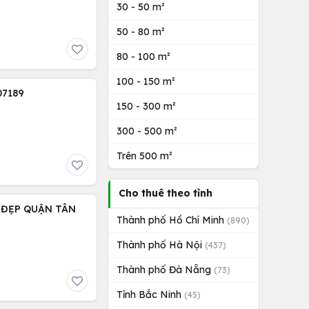
30 - 50 m²
50 - 80 m²
80 - 100 m²
100 - 150 m²
 Q11, LH0339507189
150 - 300 m²
300 - 500 m²
Trên 500 m²
Cho thuê theo tỉnh
U ĐẸP QUẬN TÂN
Thành phố Hồ Chí Minh
(890)
Thành phố Hà Nội
(437)
Thành phố Đà Nẵng
(73)
Tỉnh Bắc Ninh
(45)