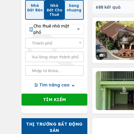
Nhà
Nhà
Sang
688 kết quả
Đất Bán
Đất Cho
nhượng
Thuê
Cho thuê nhà mặt
phố
5
Tìm nâng cao
THỊ TRƯỜNG BẤT ĐỘNG
SẢN