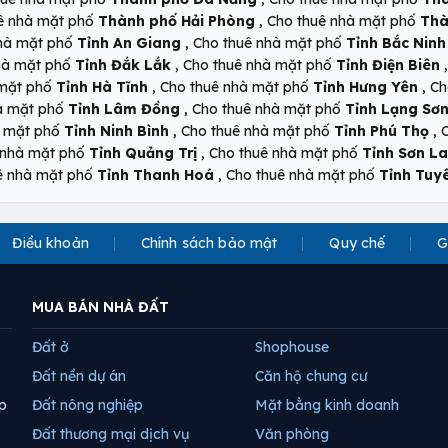
,
ê nhà mặt phố
Thành phố Hải Phòng
Cho thuê nhà mặt phố
Thà
,
nhà mặt phố
Tỉnh An Giang
Cho thuê nhà mặt phố
Tỉnh Bắc Ninh
,
hà mặt phố
Tỉnh Đắk Lắk
Cho thuê nhà mặt phố
Tỉnh Điện Biên
,
,
 mặt phố
Tỉnh Hà Tĩnh
Cho thuê nhà mặt phố
Tỉnh Hưng Yên
Ch
,
à mặt phố
Tỉnh Lâm Đồng
Cho thuê nhà mặt phố
Tỉnh Lạng Sơ
,
,
à mặt phố
Tỉnh Ninh Bình
Cho thuê nhà mặt phố
Tỉnh Phú Thọ
,
 nhà mặt phố
Tỉnh Quảng Trị
Cho thuê nhà mặt phố
Tỉnh Sơn La
,
ê nhà mặt phố
Tỉnh Thanh Hoá
Cho thuê nhà mặt phố
Tỉnh Tuy
Điều khoản
Chính sách bảo mật
Quy chế
G
MUA BÁN NHÀ ĐẤT
Đất ở
Shophouse
Đất nền dự án
Căn hộ chung cư
p
Đất nông nghiệp
Mặt bằng kinh doanh
Đất thương mại dịch vụ
Văn phòng