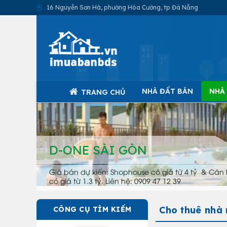
16 Nguyễn Sơn Hà, phường Hòa Cường, tp Đà Nẵng
NHÀ ĐẤT BÁN
NHÀ
TRANG CHỦ
D-ONE SÀI GÒN
Giá bán dự kiến: Shophouse có giá từ 4 tỷ & Căn 
có giá từ 1.3 tỷ. Liên hệ: 0909 47 12 39
Cho thuê nhà
CÔNG CỤ TÌM KIẾM