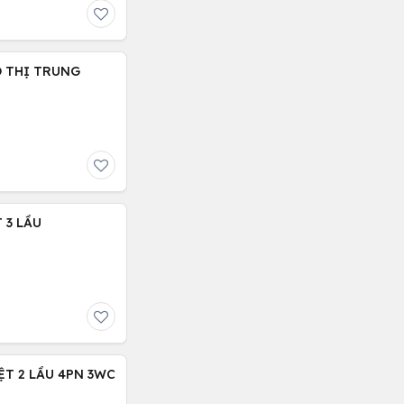
Ô THỊ TRUNG
 3 LẦU
ỆT 2 LẦU 4PN 3WC