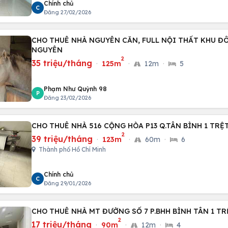
Chính chủ
C
Đăng 27/02/2026
CHO THUÊ NHÀ NGUYÊN CĂN, FULL NỘI THẤT KHU Đ
NGUYÊN
2
35 triệu/tháng
·
125m
·
12m
·
5
Phạm Như Quỳnh 98
P
Đăng 23/02/2026
CHO THUÊ NHÀ 516 CỘNG HÒA P13 Q.TÂN BÌNH 1 TRỆT
2
39 triệu/tháng
·
123m
·
60m
·
6
Thành phố Hồ Chí Minh
Chính chủ
C
Đăng 29/01/2026
CHO THUÊ NHÀ MT ĐƯỜNG SỐ 7 P.BHH BÌNH TÂN 1 TR
2
17 triệu/tháng
·
90m
·
12m
·
4