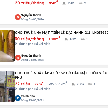
2
20 triệu/tháng
·
95m
·
15m
·
2
Nguyễn thanh
N
Đăng 06/06/2026
CHO THUÊ NHÀ MẶT TIỀN LÊ ĐẠI HÀNH
2
30 triệu/tháng
·
180m
·
16m
·
1
Thành phố Hồ Chí Minh
Nguyễn thanh
N
Đăng 06/06/2026
CHO THUÊ NHÀ CẤP 4 SỐ 152 GÒ DẦU MẶT TIỀN SIÊ
PHÚ
2
2
22 triệu
·
72m
·
305.556/m
·
20m
·
1
Thành phố Hồ Chí Minh
Chính chủ
C
Đăng 25/05/2026