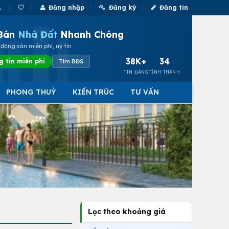
Đăng nhập
Đăng ký
Đăng tin
Bán
Nhà Đất
Nhanh Chóng
động sản miễn phí, uy tín
38K+
34
g tin miễn phí
Tìm BĐS
TIN ĐĂNG
TỈNH THÀNH
PHONG THUỶ
KIẾN TRÚC
TƯ VẤN
Lọc theo khoảng giá