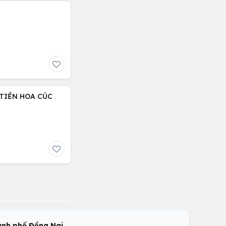
TIỀN HOA CÚC
,
nh phố Đồng Nai