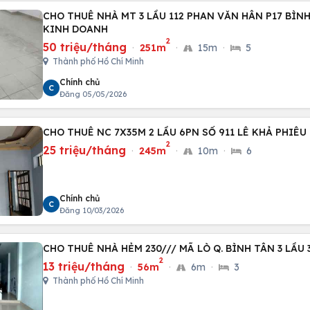
CHO THUÊ NHÀ MT 3 LẦU 112 PHAN VĂN HÂN P17 BÌN
KINH DOANH
2
50 triệu/tháng
·
251m
·
15m
·
5
Thành phố Hồ Chí Minh
Chính chủ
C
Đăng 05/05/2026
CHO THUÊ NC 7X35M 2 LẦU 6PN SỐ 911 LÊ KHẢ PHIÊU
2
25 triệu/tháng
·
245m
·
10m
·
6
Chính chủ
C
Đăng 10/03/2026
CHO THUÊ NHÀ HẺM 230/// MÃ LÒ Q. BÌNH TÂN 3 LẦU
2
13 triệu/tháng
·
56m
·
6m
·
3
Thành phố Hồ Chí Minh