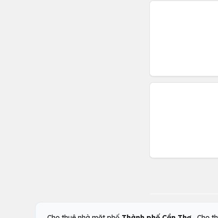
,
Cho thuê nhà mặt phố
Thành phố Cần Thơ
Cho t