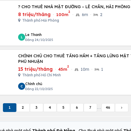
? CHO THUÊ NHÀ MẶT ĐƯỜNG – LÊ CHÂN, HẢI PHÒNG
2
8 triệu/tháng
·
100m
·
6m
·
2
Thành phố Hải Phòng
Le Thanh
L
Đăng 24/10/2025
CHÍNH CHỦ CHO THUÊ TẦNG HẦM + TẦNG LỬNG MẶT 
PHÚ NHUẬN
2
15 triệu/tháng
·
45m
·
10m
·
1
Thành phố Hồ Chí Minh
Chính chủ
C
Đăng 22/10/2025
1
2
3
4
5
6
7
...
46
,
huê nhà mặt phố
Thành phố Đà Nẵng
Cho thuê nhà mặt phố
Thà