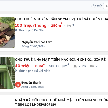
Sắp xếp:
CHO THUÊ NGUYÊN CĂN SP 2MT VỊ TRÍ SÁT BIỂN P
2
100 triệu/tháng
·
280m
·
7
Thành phố Đà Nẵng
Nguyễn Chơi Võ Lâm
Đăng 02/08/2026
CHO THUÊ NHÀ MẶT TIỀN MẠC ĐĨNH CHI Q1, GIÁ RÊ
2
2
40 triệu
·
80m
·
500.000/m
·
20m
·
7
Thành phố Hồ Chí Minh
Nguyễn thanh
N
Đăng 06/06/2026
NHẬN KÝ GỬI CHO THUÊ NHÀ MẶT TIỀN NHANH CHÓN
TIỆN LỢI LH0339507189