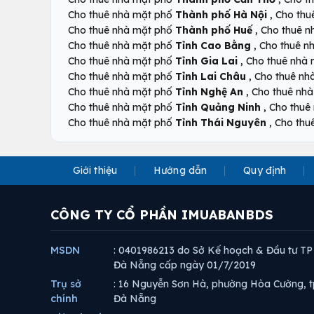
,
Cho thuê nhà mặt phố
Thành phố Hà Nội
Cho thu
,
Cho thuê nhà mặt phố
Thành phố Huế
Cho thuê 
,
Cho thuê nhà mặt phố
Tỉnh Cao Bằng
Cho thuê n
,
Cho thuê nhà mặt phố
Tỉnh Gia Lai
Cho thuê nhà
,
Cho thuê nhà mặt phố
Tỉnh Lai Châu
Cho thuê nh
,
Cho thuê nhà mặt phố
Tỉnh Nghệ An
Cho thuê nh
,
Cho thuê nhà mặt phố
Tỉnh Quảng Ninh
Cho thuê
,
Cho thuê nhà mặt phố
Tỉnh Thái Nguyên
Cho thu
Giới thiệu
Hướng dẫn
Quy định
CÔNG TY CỔ PHẦN IMUABANBDS
MSDN
: 0401986213 do Sở Kế hoạch & Đầu tư TP
Đà Nẵng cấp ngày 01/7/2019
Trụ sở
: 16 Nguyễn Sơn Hà, phường Hòa Cường, t
chính
Đà Nẵng