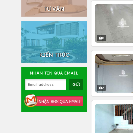
TƯ VẤN
8
KIẾN TRÚC
NHẬN TIN QUA EMAIL
2