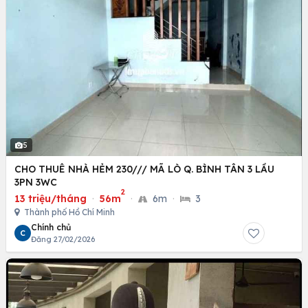
5
CHO THUÊ NHÀ HẺM 230/// MÃ LÒ Q. BÌNH TÂN 3 LẦU
3PN 3WC
2
13 triệu/tháng
·
56m
·
6m
·
3
Thành phố Hồ Chí Minh
Chính chủ
C
Đăng 27/02/2026