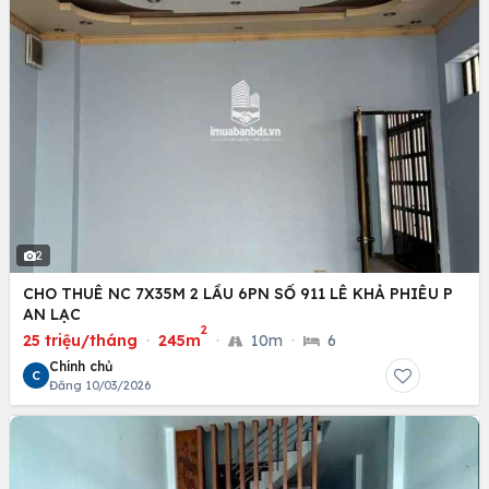
2
CHO THUÊ NC 7X35M 2 LẦU 6PN SỐ 911 LÊ KHẢ PHIÊU P
AN LẠC
2
25 triệu/tháng
·
245m
·
10m
·
6
Chính chủ
C
Đăng 10/03/2026