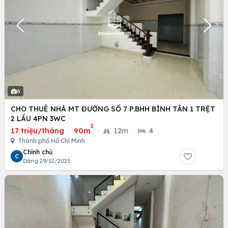
6
CHO THUÊ NHÀ MT ĐƯỜNG SỐ 7 P.BHH BÌNH TÂN 1 TRỆT
2 LẦU 4PN 3WC
2
17 triệu/tháng
·
90m
·
12m
·
4
Thành phố Hồ Chí Minh
Chính chủ
C
Đăng 29/12/2025