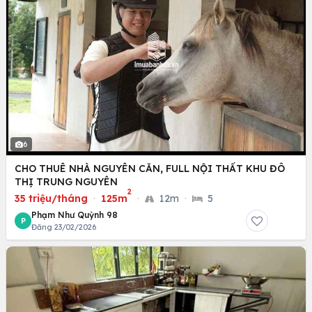
6
CHO THUÊ NHÀ NGUYÊN CĂN, FULL NỘI THẤT KHU ĐÔ
THỊ TRUNG NGUYÊN
2
35 triệu/tháng
·
125m
·
12m
·
5
Phạm Như Quỳnh 98
P
Đăng 23/02/2026