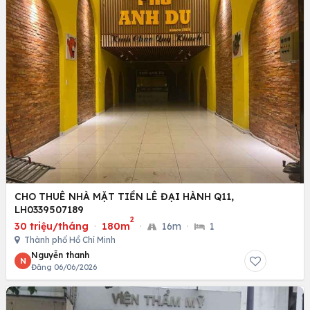
CHO THUÊ NHÀ MẶT TIỀN LÊ ĐẠI HÀNH Q11,
LH0339507189
2
30 triệu/tháng
·
180m
·
16m
·
1
Thành phố Hồ Chí Minh
Nguyễn thanh
N
Đăng 06/06/2026