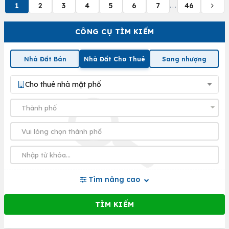
1
2
3
4
5
6
7
46
...
CÔNG CỤ TÌM KIẾM
Nhà Đất Bán
Nhà Đất Cho Thuê
Sang nhượng
Cho thuê nhà mặt phố
Tìm nâng cao