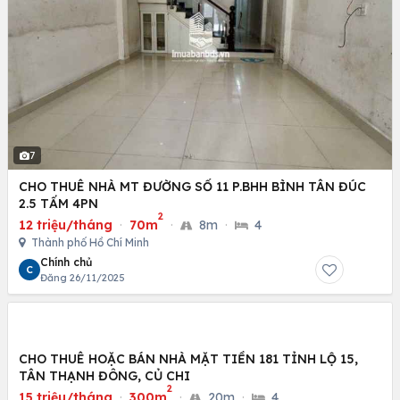
7
CHO THUÊ NHÀ MT ĐƯỜNG SỐ 11 P.BHH BÌNH TÂN ĐÚC
2.5 TẤM 4PN
2
12 triệu/tháng
·
70m
·
8m
·
4
Thành phố Hồ Chí Minh
Chính chủ
C
Đăng 26/11/2025
CHO THUÊ HOẶC BÁN NHÀ MẶT TIỀN 181 TỈNH LỘ 15,
TÂN THẠNH ĐÔNG, CỦ CHI
2
15 triệu/tháng
·
300m
·
20m
·
4