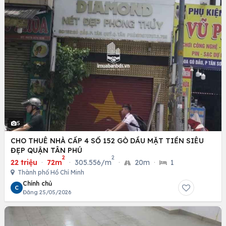
5
CHO THUÊ NHÀ CẤP 4 SỐ 152 GÒ DẦU MẶT TIỀN SIÊU
ĐẸP QUẬN TÂN PHÚ
2
2
22 triệu
·
72m
·
305.556/m
·
20m
·
1
Thành phố Hồ Chí Minh
Chính chủ
C
Đăng 25/05/2026