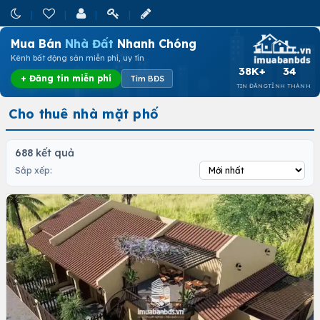
Mua Bán
Nhà Đất
Nhanh Chóng
Kênh bất động sản miễn phí, uy tín
38K+
34
+ Đăng tin miễn phí
Tìm BĐS
TIN ĐĂNG
TỈNH THÀNH
Cho thuê nhà mặt phố
688 kết quả
Sắp xếp: