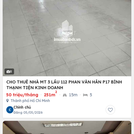
8
CHO THUÊ NHÀ MT 3 LẦU 112 PHAN VĂN HÂN P17 BÌNH
THẠNH TIỆN KINH DOANH
2
50 triệu/tháng
·
251m
·
15m
·
5
Thành phố Hồ Chí Minh
Chính chủ
C
Đăng 05/05/2026