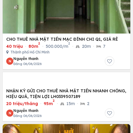
CHO THUÊ NHÀ MẶT TIỀN MẠC ĐĨNH CHI Q1, GIÁ RÊ
2
2
40 triệu
·
80m
·
500.000/m
·
20m
·
7
Thành phố Hồ Chí Minh
Nguyễn thanh
N
Đăng 06/06/2026
NHẬN KÝ GỬI CHO THUÊ NHÀ MẶT TIỀN NHANH CHÓNG,
HIỆU QUẢ, TIỆN LỢI LH0339507189
2
20 triệu/tháng
·
95m
·
15m
·
2
Nguyễn thanh
N
Đăng 06/06/2026