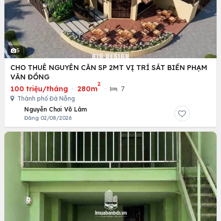
5
CHO THUÊ NGUYÊN CĂN SP 2MT VỊ TRÍ SÁT BIỂN PHẠM
VĂN ĐỒNG
2
100 triệu/tháng
·
280m
·
7
Thành phố Đà Nẵng
Nguyễn Chơi Võ Lâm
Đăng 02/08/2026