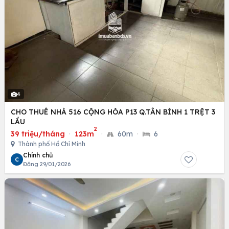
4
CHO THUÊ NHÀ 516 CỘNG HÒA P13 Q.TÂN BÌNH 1 TRỆT 3
LẦU
2
39 triệu/tháng
·
123m
·
60m
·
6
Thành phố Hồ Chí Minh
Chính chủ
C
Đăng 29/01/2026