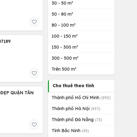
30 - 50 m²
50 - 80 m²
80 - 100 m²
100 - 150 m²
 Q11, LH0339507189
150 - 300 m²
300 - 500 m²
Trên 500 m²
Cho thuê theo tỉnh
U ĐẸP QUẬN TÂN
Thành phố Hồ Chí Minh
(890)
Thành phố Hà Nội
(437)
Thành phố Đà Nẵng
(73)
Tỉnh Bắc Ninh
(45)