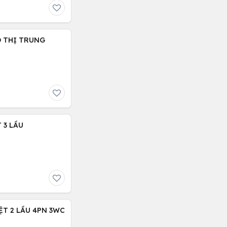
Ô THỊ TRUNG
 3 LẦU
ỆT 2 LẦU 4PN 3WC