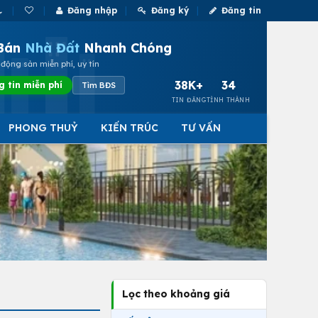
Đăng nhập
Đăng ký
Đăng tin
Bán
Nhà Đất
Nhanh Chóng
động sản miễn phí, uy tín
38K+
34
g tin miễn phí
Tìm BĐS
TIN ĐĂNG
TỈNH THÀNH
PHONG THUỶ
KIẾN TRÚC
TƯ VẤN
Lọc theo khoảng giá