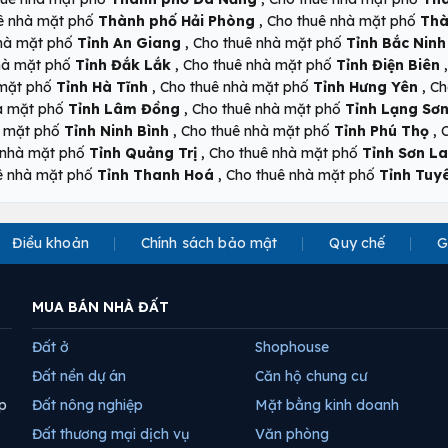
,
ê nhà mặt phố
Thành phố Hải Phòng
Cho thuê nhà mặt phố
Thà
,
nhà mặt phố
Tỉnh An Giang
Cho thuê nhà mặt phố
Tỉnh Bắc Ninh
,
hà mặt phố
Tỉnh Đắk Lắk
Cho thuê nhà mặt phố
Tỉnh Điện Biên
,
,
 mặt phố
Tỉnh Hà Tĩnh
Cho thuê nhà mặt phố
Tỉnh Hưng Yên
Ch
,
à mặt phố
Tỉnh Lâm Đồng
Cho thuê nhà mặt phố
Tỉnh Lạng Sơ
,
,
à mặt phố
Tỉnh Ninh Bình
Cho thuê nhà mặt phố
Tỉnh Phú Thọ
,
 nhà mặt phố
Tỉnh Quảng Trị
Cho thuê nhà mặt phố
Tỉnh Sơn La
,
ê nhà mặt phố
Tỉnh Thanh Hoá
Cho thuê nhà mặt phố
Tỉnh Tuy
Điều khoản
Chính sách bảo mật
Quy chế
G
MUA BÁN NHÀ ĐẤT
Đất ở
Shophouse
Đất nền dự án
Căn hộ chung cư
p
Đất nông nghiệp
Mặt bằng kinh doanh
Đất thương mại dịch vụ
Văn phòng