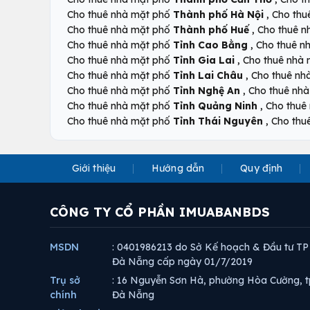
,
Cho thuê nhà mặt phố
Thành phố Hà Nội
Cho thu
,
Cho thuê nhà mặt phố
Thành phố Huế
Cho thuê 
,
Cho thuê nhà mặt phố
Tỉnh Cao Bằng
Cho thuê n
,
Cho thuê nhà mặt phố
Tỉnh Gia Lai
Cho thuê nhà
,
Cho thuê nhà mặt phố
Tỉnh Lai Châu
Cho thuê nh
,
Cho thuê nhà mặt phố
Tỉnh Nghệ An
Cho thuê nh
,
Cho thuê nhà mặt phố
Tỉnh Quảng Ninh
Cho thuê
,
Cho thuê nhà mặt phố
Tỉnh Thái Nguyên
Cho thu
Giới thiệu
Hướng dẫn
Quy định
CÔNG TY CỔ PHẦN IMUABANBDS
MSDN
: 0401986213 do Sở Kế hoạch & Đầu tư TP
Đà Nẵng cấp ngày 01/7/2019
Trụ sở
: 16 Nguyễn Sơn Hà, phường Hòa Cường, t
chính
Đà Nẵng