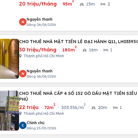
2
20 triệu/tháng
·
95m
·
15m
·
2
Nguyễn thanh
N
Đăng 06/06/2026
CHO THUÊ NHÀ MẶT TIỀN LÊ ĐẠI HÀNH
2
30 triệu/tháng
·
180m
·
16m
·
1
Thành phố Hồ Chí Minh
Nguyễn thanh
N
Đăng 06/06/2026
CHO THUÊ NHÀ CẤP 4 SỐ 152 GÒ DẦU MẶT TIỀN SIÊ
PHÚ
2
2
22 triệu
·
72m
·
305.556/m
·
20m
·
1
Thành phố Hồ Chí Minh
Chính chủ
C
Đăng 25/05/2026