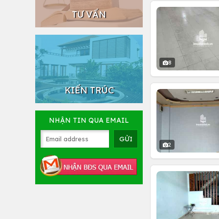
TƯ VẤN
8
KIẾN TRÚC
NHẬN TIN QUA EMAIL
2