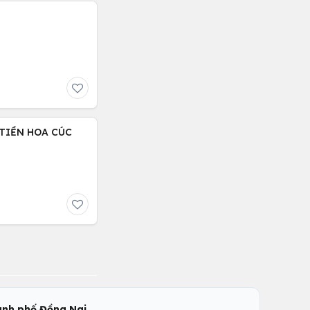
TIỀN HOA CÚC
,
nh phố Đồng Nai