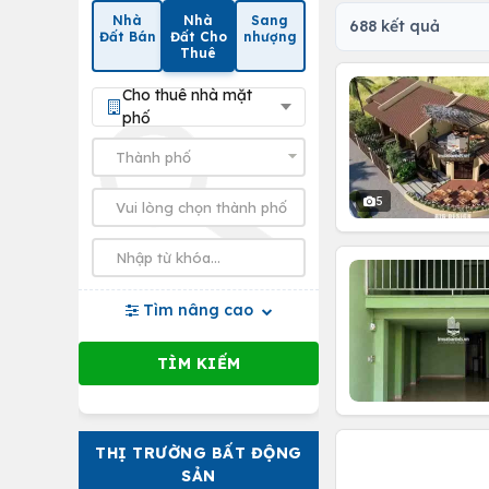
Nhà
Nhà
Sang
688 kết quả
Đất Bán
Đất Cho
nhượng
Thuê
Cho thuê nhà mặt
phố
5
Tìm nâng cao
THỊ TRƯỜNG BẤT ĐỘNG
SẢN