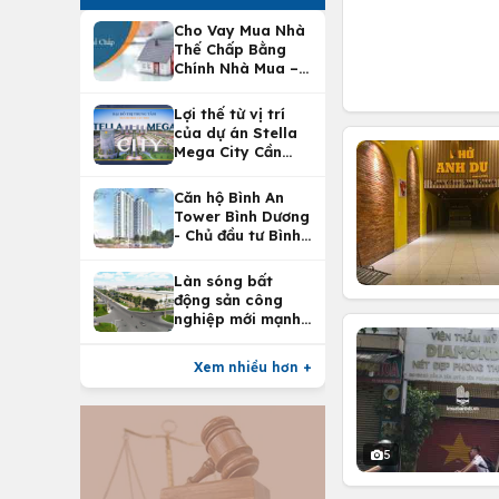
Cho Vay Mua Nhà
Thế Chấp Bằng
Chính Nhà Mua –
Lợi Ích Vay Mua
Nhà Tại
Lợi thế từ vị trí
Vietcombank
của dự án Stella
Mega City Cần
Thơ
Căn hộ Bình An
Tower Bình Dương
- Chủ đầu tư Bình
An Land
Làn sóng bất
động sản công
nghiệp mới mạnh
nhất 25 năm
Xem nhiều hơn +
5