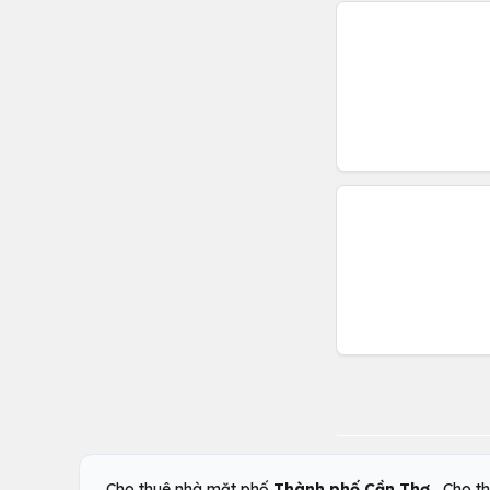
,
Cho thuê nhà mặt phố
Thành phố Cần Thơ
Cho t