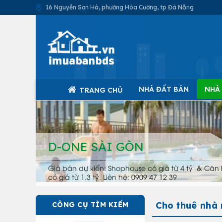
16 Nguyễn Sơn Hà, phường Hòa Cường, tp Đà Nẵng
NHÀ ĐẤT BÁN
NHÀ
TRANG CHỦ
D-ONE SÀI GÒN
Giá bán dự kiến: Shophouse có giá từ 4 tỷ & Căn 
có giá từ 1.3 tỷ. Liên hệ: 0909 47 12 39
Cho thuê nhà
CÔNG CỤ TÌM KIẾM