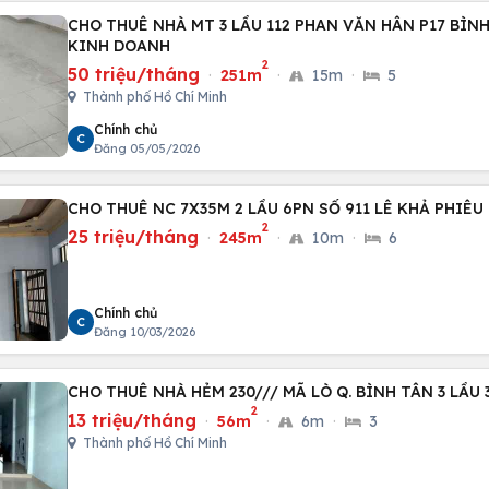
CHO THUÊ NHÀ MT 3 LẦU 112 PHAN VĂN HÂN P17 BÌN
KINH DOANH
2
50 triệu/tháng
·
251m
·
15m
·
5
Thành phố Hồ Chí Minh
Chính chủ
C
Đăng 05/05/2026
CHO THUÊ NC 7X35M 2 LẦU 6PN SỐ 911 LÊ KHẢ PHIÊU
2
25 triệu/tháng
·
245m
·
10m
·
6
Chính chủ
C
Đăng 10/03/2026
CHO THUÊ NHÀ HẺM 230/// MÃ LÒ Q. BÌNH TÂN 3 LẦU
2
13 triệu/tháng
·
56m
·
6m
·
3
Thành phố Hồ Chí Minh