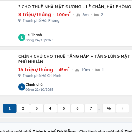
? CHO THUÊ NHÀ MẶT ĐƯỜNG – LÊ CHÂN, HẢI PHÒNG
2
8 triệu/tháng
·
100m
·
6m
·
2
Thành phố Hải Phòng
Le Thanh
L
Đăng 24/10/2025
CHÍNH CHỦ CHO THUÊ TẦNG HẦM + TẦNG LỬNG MẶT 
PHÚ NHUẬN
2
15 triệu/tháng
·
45m
·
10m
·
1
Thành phố Hồ Chí Minh
Chính chủ
C
Đăng 22/10/2025
1
2
3
4
5
6
7
...
46
,
huê nhà mặt phố
Thành phố Đà Nẵng
Cho thuê nhà mặt phố
Thà