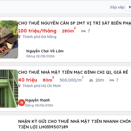
Sắp xếp:
CHO THUÊ NGUYÊN CĂN SP 2MT VỊ TRÍ SÁT BIỂN P
2
100 triệu/tháng
·
280m
·
7
Thành phố Đà Nẵng
Nguyễn Chơi Võ Lâm
Đăng 02/08/2026
CHO THUÊ NHÀ MẶT TIỀN MẠC ĐĨNH CHI Q1, GIÁ RÊ
2
2
40 triệu
·
80m
·
500.000/m
·
20m
·
7
Thành phố Hồ Chí Minh
Nguyễn thanh
N
Đăng 06/06/2026
NHẬN KÝ GỬI CHO THUÊ NHÀ MẶT TIỀN NHANH CHÓN
TIỆN LỢI LH0339507189