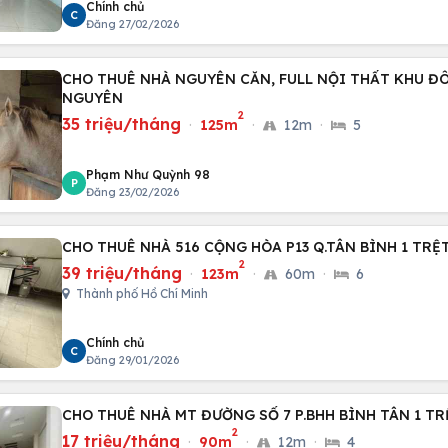
Chính chủ
C
Đăng 27/02/2026
CHO THUÊ NHÀ NGUYÊN CĂN, FULL NỘI THẤT KHU Đ
NGUYÊN
2
35 triệu/tháng
·
125m
·
12m
·
5
Phạm Như Quỳnh 98
P
Đăng 23/02/2026
CHO THUÊ NHÀ 516 CỘNG HÒA P13 Q.TÂN BÌNH 1 TRỆT
2
39 triệu/tháng
·
123m
·
60m
·
6
Thành phố Hồ Chí Minh
Chính chủ
C
Đăng 29/01/2026
CHO THUÊ NHÀ MT ĐƯỜNG SỐ 7 P.BHH BÌNH TÂN 1 TR
2
17 triệu/tháng
·
90m
·
12m
·
4