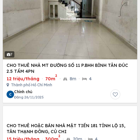
7
CHO THUÊ NHÀ MT ĐƯỜNG SỐ 11 P.BHH BÌNH TÂN ĐÚC
2.5 TẤM 4PN
2
12 triệu/tháng
·
70m
·
8m
·
4
Thành phố Hồ Chí Minh
Chính chủ
C
Đăng 26/11/2025
CHO THUÊ HOẶC BÁN NHÀ MẶT TIỀN 181 TỈNH LỘ 15,
TÂN THẠNH ĐÔNG, CỦ CHI
2
15 triệu/tháng
·
300m
·
20m
·
4