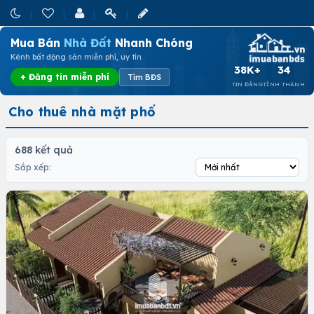
Mua Bán
Nhà Đất
Nhanh Chóng
Kênh bất động sản miễn phí, uy tín
38K+
34
+ Đăng tin miễn phí
Tìm BĐS
TIN ĐĂNG
TỈNH THÀNH
Cho thuê nhà mặt phố
688 kết quả
Sắp xếp: