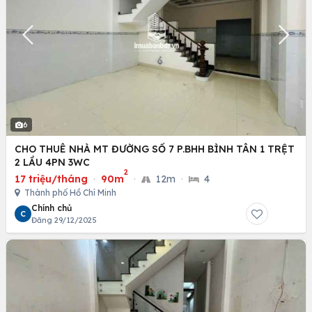
6
CHO THUÊ NHÀ MT ĐƯỜNG SỐ 7 P.BHH BÌNH TÂN 1 TRỆT
2 LẦU 4PN 3WC
2
17 triệu/tháng
·
90m
·
12m
·
4
Thành phố Hồ Chí Minh
Chính chủ
C
Đăng 29/12/2025