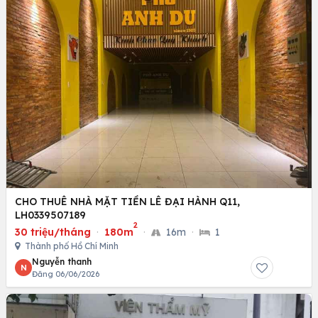
CHO THUÊ NHÀ MẶT TIỀN LÊ ĐẠI HÀNH Q11,
LH0339507189
2
30 triệu/tháng
·
180m
·
16m
·
1
Thành phố Hồ Chí Minh
Nguyễn thanh
N
Đăng 06/06/2026