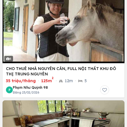
6
CHO THUÊ NHÀ NGUYÊN CĂN, FULL NỘI THẤT KHU ĐÔ
THỊ TRUNG NGUYÊN
2
35 triệu/tháng
·
125m
·
12m
·
5
Phạm Như Quỳnh 98
P
Đăng 23/02/2026