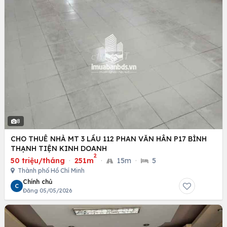
8
CHO THUÊ NHÀ MT 3 LẦU 112 PHAN VĂN HÂN P17 BÌNH
THẠNH TIỆN KINH DOANH
2
50 triệu/tháng
·
251m
·
15m
·
5
Thành phố Hồ Chí Minh
Chính chủ
C
Đăng 05/05/2026