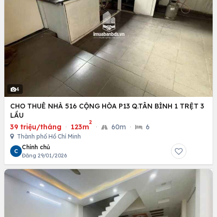
4
CHO THUÊ NHÀ 516 CỘNG HÒA P13 Q.TÂN BÌNH 1 TRỆT 3
LẦU
2
39 triệu/tháng
·
123m
·
60m
·
6
Thành phố Hồ Chí Minh
Chính chủ
C
Đăng 29/01/2026