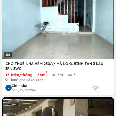
5
CHO THUÊ NHÀ HẺM 230/// MÃ LÒ Q. BÌNH TÂN 3 LẦU
3PN 3WC
2
13 triệu/tháng
·
56m
·
6m
·
3
Thành phố Hồ Chí Minh
Chính chủ
C
Đăng 27/02/2026