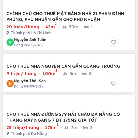
CHÍNH CHỦ CHO THUÊ MẶT BẰNG NHÀ 21 PHAN ĐÌNH
PHÙNG, PHÚ NHUẬN GẦN CHỢ PHÚ NHUẬN
2
20 triệu/tháng
·
42m
·
30m
·
1
Thành phố Hồ Chí Minh
Nguyễn Anh Tuấn
N
Đăng 20/09/2025
CHO THUÊ NHÀ NGUYÊN CĂN GẦN QUẢNG TRƯỜNG
2
9 triệu/tháng
·
100m
·
5m
·
3
Nguyễn Thái Sơn
N
Đăng 04/09/2025
CHO THUÊ NHÀ ĐƯỜNG 2/9 HẢI CHÂU ĐÀ NẴNG CÓ
THANG MÁY NGANG 7 DT 175M2 GIÁ TỐT
2
28 triệu/tháng
·
175m
·
7m
·
2
Thành phố Đà Nẵng