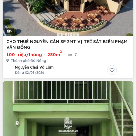
5
CHO THUÊ NGUYÊN CĂN SP 2MT VỊ TRÍ SÁT BIỂN PHẠM
VĂN ĐỒNG
2
100 triệu/tháng
·
280m
·
7
Thành phố Đà Nẵng
Nguyễn Chơi Võ Lâm
Đăng 02/08/2026