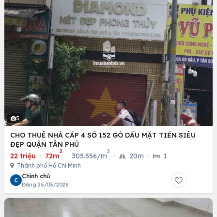
5
CHO THUÊ NHÀ CẤP 4 SỐ 152 GÒ DẦU MẶT TIỀN SIÊU
ĐẸP QUẬN TÂN PHÚ
2
2
22 triệu
·
72m
·
305.556/m
·
20m
·
1
Thành phố Hồ Chí Minh
Chính chủ
C
Đăng 25/05/2026