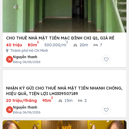
CHO THUÊ NHÀ MẶT TIỀN MẠC ĐĨNH CHI Q1, GIÁ RÊ
2
2
40 triệu
·
80m
·
500.000/m
·
20m
·
7
Thành phố Hồ Chí Minh
Nguyễn thanh
N
Đăng 06/06/2026
NHẬN KÝ GỬI CHO THUÊ NHÀ MẶT TIỀN NHANH CHÓNG,
HIỆU QUẢ, TIỆN LỢI LH0339507189
2
20 triệu/tháng
·
95m
·
15m
·
2
Nguyễn thanh
N
Đăng 06/06/2026