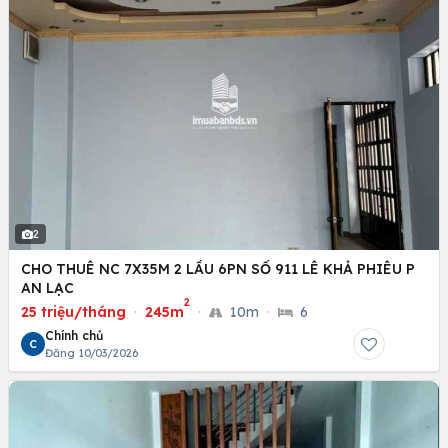
2
CHO THUÊ NC 7X35M 2 LẦU 6PN SỐ 911 LÊ KHẢ PHIÊU P
AN LẠC
2
25 triệu/tháng
·
245m
·
10m
·
6
Chính chủ
C
Đăng 10/03/2026