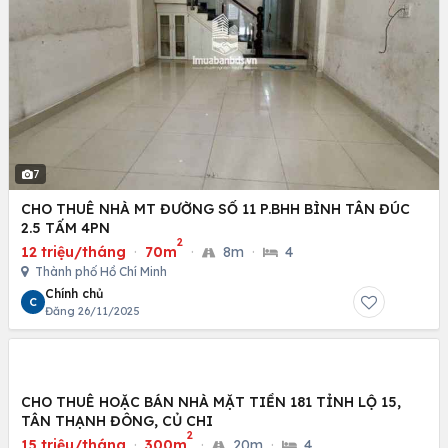
7
CHO THUÊ NHÀ MT ĐƯỜNG SỐ 11 P.BHH BÌNH TÂN ĐÚC
2.5 TẤM 4PN
2
12 triệu/tháng
·
70m
·
8m
·
4
Thành phố Hồ Chí Minh
Chính chủ
C
Đăng 26/11/2025
CHO THUÊ HOẶC BÁN NHÀ MẶT TIỀN 181 TỈNH LỘ 15,
TÂN THẠNH ĐÔNG, CỦ CHI
2
15 triệu/tháng
·
300m
·
20m
·
4