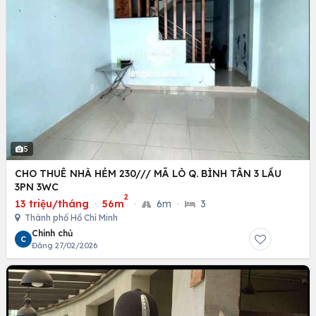
5
CHO THUÊ NHÀ HẺM 230/// MÃ LÒ Q. BÌNH TÂN 3 LẦU
3PN 3WC
2
13 triệu/tháng
·
56m
·
6m
·
3
Thành phố Hồ Chí Minh
Chính chủ
C
Đăng 27/02/2026