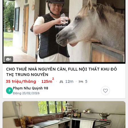
6
CHO THUÊ NHÀ NGUYÊN CĂN, FULL NỘI THẤT KHU ĐÔ
THỊ TRUNG NGUYÊN
2
35 triệu/tháng
·
125m
·
12m
·
5
Phạm Như Quỳnh 98
P
Đăng 23/02/2026