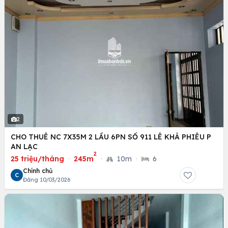
2
CHO THUÊ NC 7X35M 2 LẦU 6PN SỐ 911 LÊ KHẢ PHIÊU P
AN LẠC
2
25 triệu/tháng
·
245m
·
10m
·
6
Chính chủ
C
Đăng 10/03/2026