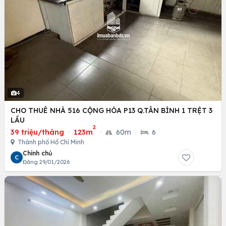
4
CHO THUÊ NHÀ 516 CỘNG HÒA P13 Q.TÂN BÌNH 1 TRỆT 3
LẦU
2
39 triệu/tháng
·
123m
·
60m
·
6
Thành phố Hồ Chí Minh
Chính chủ
C
Đăng 29/01/2026