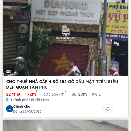
5
CHO THUÊ NHÀ CẤP 4 SỐ 152 GÒ DẦU MẶT TIỀN SIÊU
ĐẸP QUẬN TÂN PHÚ
2
2
22 triệu
·
72m
·
305.556/m
·
20m
·
1
Thành phố Hồ Chí Minh
Chính chủ
C
Đăng 25/05/2026