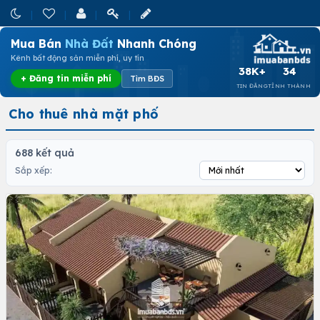
Mua Bán
Nhà Đất
Nhanh Chóng
Kênh bất động sản miễn phí, uy tín
38K+
34
+ Đăng tin miễn phí
Tìm BĐS
TIN ĐĂNG
TỈNH THÀNH
Cho thuê nhà mặt phố
688 kết quả
Sắp xếp: