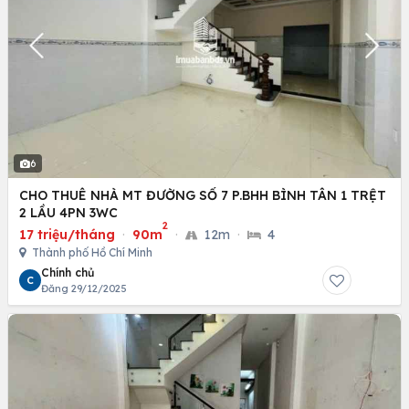
6
CHO THUÊ NHÀ MT ĐƯỜNG SỐ 7 P.BHH BÌNH TÂN 1 TRỆT
2 LẦU 4PN 3WC
2
17 triệu/tháng
·
90m
·
12m
·
4
Thành phố Hồ Chí Minh
Chính chủ
C
Đăng 29/12/2025