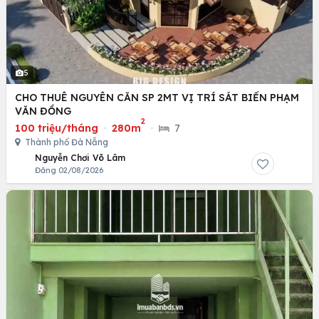
5
CHO THUÊ NGUYÊN CĂN SP 2MT VỊ TRÍ SÁT BIỂN PHẠM
VĂN ĐỒNG
2
100 triệu/tháng
·
280m
·
7
Thành phố Đà Nẵng
Nguyễn Chơi Võ Lâm
Đăng 02/08/2026