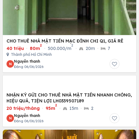
CHO THUÊ NHÀ MẶT TIỀN MẠC ĐĨNH CHI Q1, GIÁ RÊ
2
2
40 triệu
·
80m
·
500.000/m
·
20m
·
7
Thành phố Hồ Chí Minh
Nguyễn thanh
N
Đăng 06/06/2026
NHẬN KÝ GỬI CHO THUÊ NHÀ MẶT TIỀN NHANH CHÓNG,
HIỆU QUẢ, TIỆN LỢI LH0339507189
2
20 triệu/tháng
·
95m
·
15m
·
2
Nguyễn thanh
N
Đăng 06/06/2026