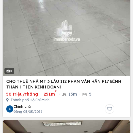
8
CHO THUÊ NHÀ MT 3 LẦU 112 PHAN VĂN HÂN P17 BÌNH
THẠNH TIỆN KINH DOANH
2
50 triệu/tháng
·
251m
·
15m
·
5
Thành phố Hồ Chí Minh
Chính chủ
C
Đăng 05/05/2026