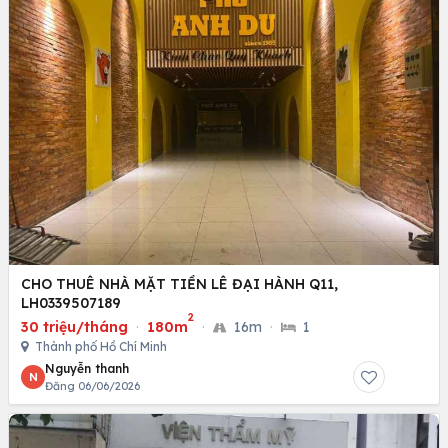
CHO THUÊ NHÀ MẶT TIỀN LÊ ĐẠI HÀNH Q11,
LH0339507189
2
30 triệu/tháng
·
180m
·
16m
·
1
Thành phố Hồ Chí Minh
Nguyễn thanh
N
Đăng 06/06/2026