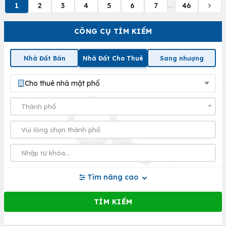
1
2
3
4
5
6
7
46
...
CÔNG CỤ TÌM KIẾM
Nhà Đất Bán
Nhà Đất Cho Thuê
Sang nhượng
Cho thuê nhà mặt phố
Tìm nâng cao