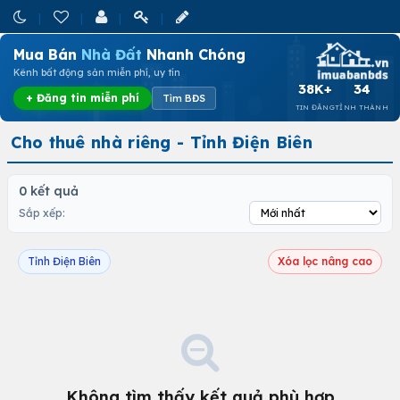
Mua Bán
Nhà Đất
Nhanh Chóng
Kênh bất động sản miễn phí, uy tín
38K+
34
+ Đăng tin miễn phí
Tìm BĐS
TIN ĐĂNG
TỈNH THÀNH
Cho thuê nhà riêng - Tỉnh Điện Biên
0 kết quả
Sắp xếp:
Tỉnh Điện Biên
Xóa lọc nâng cao
Không tìm thấy kết quả phù hợp