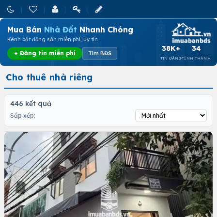
Mua Bán
Nhà Đất
Nhanh Chóng
Kênh bất động sản miễn phí, uy tín
38K+
34
+ Đăng tin miễn phí
Tìm BĐS
TIN ĐĂNG
TỈNH THÀNH
Cho thuê nhà riêng
446 kết quả
Sắp xếp: