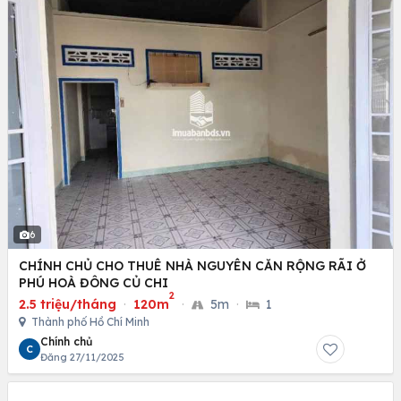
6
CHÍNH CHỦ CHO THUÊ NHÀ NGUYÊN CĂN RỘNG RÃI Ở
PHÚ HOÀ ĐÔNG CỦ CHI
2
2.5 triệu/tháng
·
120m
·
5m
·
1
Thành phố Hồ Chí Minh
Chính chủ
C
Đăng 27/11/2025