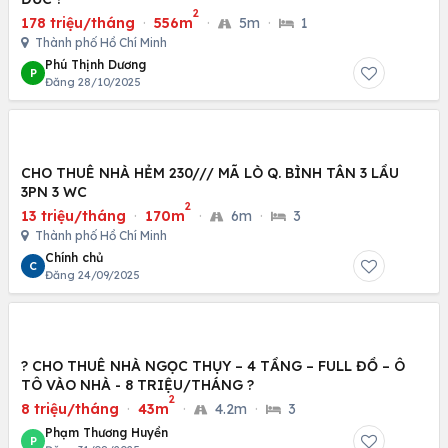
2
178 triệu/tháng
·
556m
·
5m
·
1
Thành phố Hồ Chí Minh
Phú Thịnh Dương
P
Đăng 28/10/2025
CHO THUÊ NHÀ HẺM 230/// MÃ LÒ Q. BÌNH TÂN 3 LẦU
3PN 3 WC
2
13 triệu/tháng
·
170m
·
6m
·
3
Thành phố Hồ Chí Minh
Chính chủ
C
Đăng 24/09/2025
? CHO THUÊ NHÀ NGỌC THỤY – 4 TẦNG – FULL ĐỒ – Ô
TÔ VÀO NHÀ - 8 TRIỆU/THÁNG ?
2
8 triệu/tháng
·
43m
·
4.2m
·
3
Phạm Thương Huyền
P