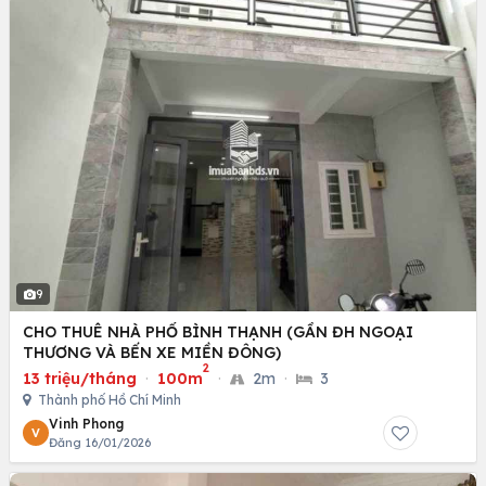
9
CHO THUÊ NHÀ PHỐ BÌNH THẠNH (GẦN ĐH NGOẠI
THƯƠNG VÀ BẾN XE MIỀN ĐÔNG)
2
13 triệu/tháng
·
100m
·
2m
·
3
Thành phố Hồ Chí Minh
Vinh Phong
V
Đăng 16/01/2026