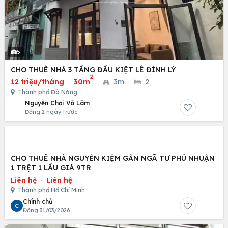
5
CHO THUÊ NHÀ 3 TẦNG ĐẦU KIỆT LÊ ĐÌNH LÝ
2
12 triệu/tháng
·
30m
·
3m
·
2
Thành phố Đà Nẵng
Nguyễn Chơi Võ Lâm
Đăng 2 ngày trước
CHO THUÊ NHÀ NGUYỄN KIỆM GẦN NGÃ TƯ PHÚ NHUẬN
1 TRỆT 1 LẦU GIÁ 9TR
Liên hệ
·
Liên hệ
Thành phố Hồ Chí Minh
Chính chủ
C
Đăng 31/03/2026