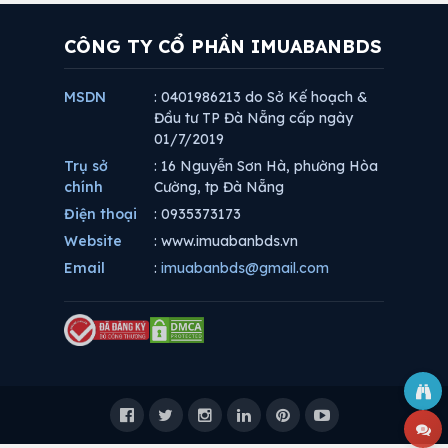
CÔNG TY CỔ PHẦN IMUABANBDS
MSDN
: 0401986213 do Sở Kế hoạch &
Đầu tư TP Đà Nẵng cấp ngày
01/7/2019
Trụ sở
: 16 Nguyễn Sơn Hà, phường Hòa
chính
Cường, tp Đà Nẵng
Điện thoại
: 0935373173
Website
: www.imuabanbds.vn
Email
:
imuabanbds@gmail.com