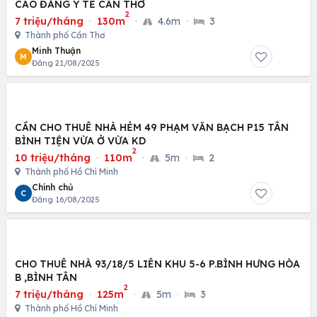
CAO ĐẲNG Y TẾ CẦN THƠ
2
7 triệu/tháng
·
130m
·
4.6m
·
3
Thành phố Cần Thơ
Minh Thuận
M
Đăng 21/08/2025
CẦN CHO THUÊ NHÀ HẺM 49 PHẠM VĂN BẠCH P15 TÂN
BÌNH TIỆN VỪA Ở VỪA KD
2
10 triệu/tháng
·
110m
·
5m
·
2
Thành phố Hồ Chí Minh
Chính chủ
C
Đăng 16/08/2025
CHO THUÊ NHÀ 93/18/5 LIÊN KHU 5-6 P.BÌNH HƯNG HÒA
B ,BÌNH TÂN
2
7 triệu/tháng
·
125m
·
5m
·
3
Thành phố Hồ Chí Minh