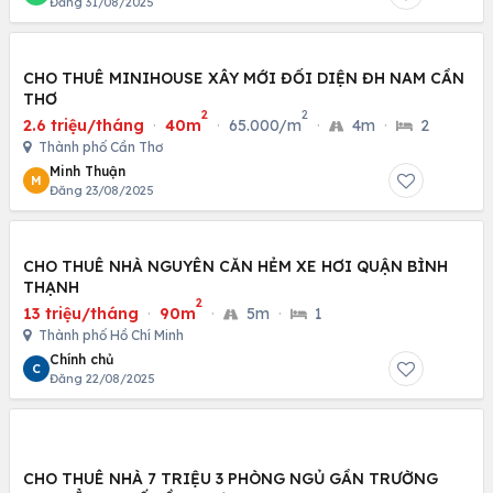
Đăng 31/08/2025
CHO THUÊ MINIHOUSE XÂY MỚI ĐỐI DIỆN ĐH NAM CẦN
THƠ
2
2
2.6 triệu/tháng
·
40m
·
65.000/m
·
4m
·
2
Thành phố Cần Thơ
Minh Thuận
M
Đăng 23/08/2025
CHO THUÊ NHÀ NGUYÊN CĂN HẺM XE HƠI QUẬN BÌNH
THẠNH
2
13 triệu/tháng
·
90m
·
5m
·
1
Thành phố Hồ Chí Minh
Chính chủ
C
Đăng 22/08/2025
CHO THUÊ NHÀ 7 TRIỆU 3 PHÒNG NGỦ GẦN TRƯỜNG