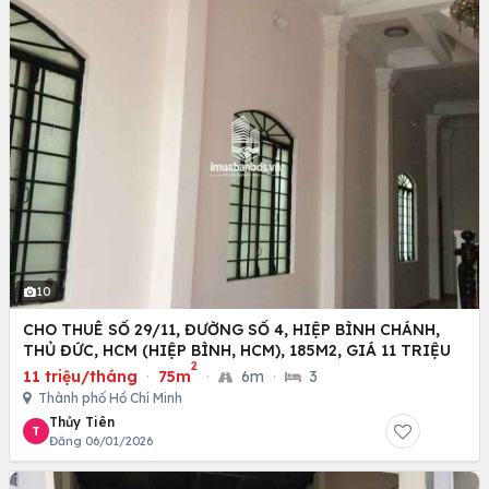
10
CHO THUÊ SỐ 29/11, ĐƯỜNG SỐ 4, HIỆP BÌNH CHÁNH,
THỦ ĐỨC, HCM (HIỆP BÌNH, HCM), 185M2, GIÁ 11 TRIỆU
2
11 triệu/tháng
·
75m
·
6m
·
3
Thành phố Hồ Chí Minh
Thủy Tiên
T
Đăng 06/01/2026