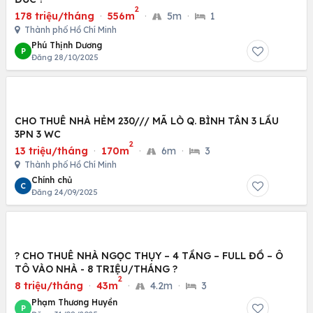
2
178 triệu/tháng
·
556m
·
5m
·
1
Thành phố Hồ Chí Minh
Phú Thịnh Dương
P
Đăng 28/10/2025
CHO THUÊ NHÀ HẺM 230/// MÃ LÒ Q. BÌNH TÂN 3 LẦU
3PN 3 WC
2
13 triệu/tháng
·
170m
·
6m
·
3
Thành phố Hồ Chí Minh
Chính chủ
C
Đăng 24/09/2025
? CHO THUÊ NHÀ NGỌC THỤY – 4 TẦNG – FULL ĐỒ – Ô
TÔ VÀO NHÀ - 8 TRIỆU/THÁNG ?
2
8 triệu/tháng
·
43m
·
4.2m
·
3
Phạm Thương Huyền
P