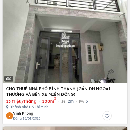
9
CHO THUÊ NHÀ PHỐ BÌNH THẠNH (GẦN ĐH NGOẠI
THƯƠNG VÀ BẾN XE MIỀN ĐÔNG)
2
13 triệu/tháng
·
100m
·
2m
·
3
Thành phố Hồ Chí Minh
Vinh Phong
V
Đăng 16/01/2026