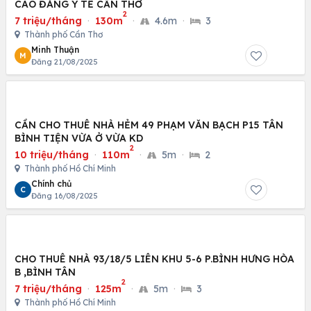
CAO ĐẲNG Y TẾ CẦN THƠ
2
7 triệu/tháng
·
130m
·
4.6m
·
3
Thành phố Cần Thơ
Minh Thuận
M
Đăng 21/08/2025
CẦN CHO THUÊ NHÀ HẺM 49 PHẠM VĂN BẠCH P15 TÂN
BÌNH TIỆN VỪA Ở VỪA KD
2
10 triệu/tháng
·
110m
·
5m
·
2
Thành phố Hồ Chí Minh
Chính chủ
C
Đăng 16/08/2025
CHO THUÊ NHÀ 93/18/5 LIÊN KHU 5-6 P.BÌNH HƯNG HÒA
B ,BÌNH TÂN
2
7 triệu/tháng
·
125m
·
5m
·
3
Thành phố Hồ Chí Minh