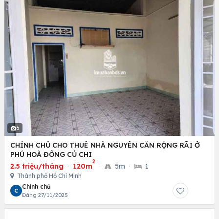
6
CHÍNH CHỦ CHO THUÊ NHÀ NGUYÊN CĂN RỘNG RÃI Ở
PHÚ HOÀ ĐÔNG CỦ CHI
2
2.5 triệu/tháng
·
120m
·
5m
·
1
Thành phố Hồ Chí Minh
Chính chủ
C
Đăng 27/11/2025