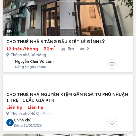
5
CHO THUÊ NHÀ 3 TẦNG ĐẦU KIỆT LÊ ĐÌNH LÝ
2
12 triệu/tháng
·
30m
·
3m
·
2
Thành phố Đà Nẵng
Nguyễn Chơi Võ Lâm
Đăng 3 ngày trước
CHO THUÊ NHÀ NGUYỄN KIỆM GẦN NGÃ TƯ PHÚ NHUẬN
1 TRỆT 1 LẦU GIÁ 9TR
Liên hệ
·
Liên hệ
Thành phố Hồ Chí Minh
Chính chủ
C
Đăng 31/03/2026