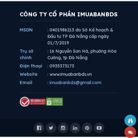
CÔNG TY CỔ PHẦN IMUABANBDS
MSDN
: 0401986213 do Sở Kế hoạch &
Đầu tư TP Đà Nẵng cấp ngày
01/7/2019
Trụ sở
: 16 Nguyễn Sơn Hà, phường Hòa
chính
Cường, tp Đà Nẵng
Điện thoại
: 0935373173
Website
: www.imuabanbds.vn
Email
:
imuabanbds@gmail.com