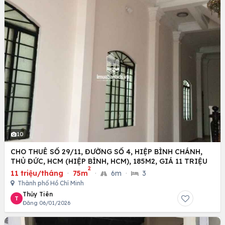
10
CHO THUÊ SỐ 29/11, ĐƯỜNG SỐ 4, HIỆP BÌNH CHÁNH,
THỦ ĐỨC, HCM (HIỆP BÌNH, HCM), 185M2, GIÁ 11 TRIỆU
2
11 triệu/tháng
·
75m
·
6m
·
3
Thành phố Hồ Chí Minh
Thủy Tiên
T
Đăng 06/01/2026