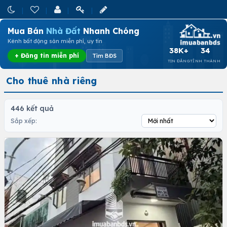
Mua Bán
Nhà Đất
Nhanh Chóng
Kênh bất động sản miễn phí, uy tín
38K+
34
+ Đăng tin miễn phí
Tìm BĐS
TIN ĐĂNG
TỈNH THÀNH
Cho thuê nhà riêng
446 kết quả
Sắp xếp: