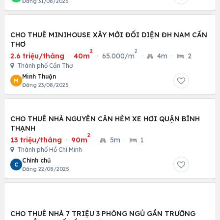
Đăng 31/08/2025
CHO THUÊ MINIHOUSE XÂY MỚI ĐỐI DIỆN ĐH NAM CẦN
THƠ
2
2
2.6 triệu/tháng
·
40m
·
65.000/m
·
4m
·
2
Thành phố Cần Thơ
Minh Thuận
M
Đăng 23/08/2025
CHO THUÊ NHÀ NGUYÊN CĂN HẺM XE HƠI QUẬN BÌNH
THẠNH
2
13 triệu/tháng
·
90m
·
5m
·
1
Thành phố Hồ Chí Minh
Chính chủ
C
Đăng 22/08/2025
CHO THUÊ NHÀ 7 TRIỆU 3 PHÒNG NGỦ GẦN TRƯỜNG