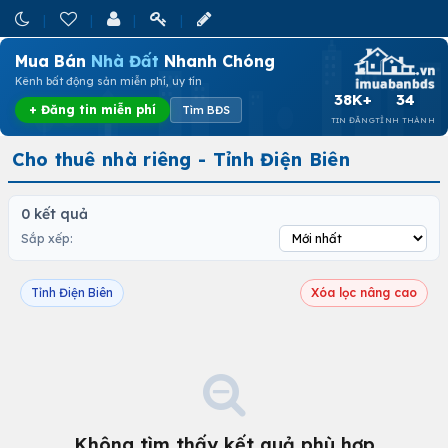
Mua Bán
Nhà Đất
Nhanh Chóng
Kênh bất động sản miễn phí, uy tín
38K+
34
+ Đăng tin miễn phí
Tìm BĐS
TIN ĐĂNG
TỈNH THÀNH
Cho thuê nhà riêng - Tỉnh Điện Biên
0 kết quả
Sắp xếp:
Tỉnh Điện Biên
Xóa lọc nâng cao
Không tìm thấy kết quả phù hợp