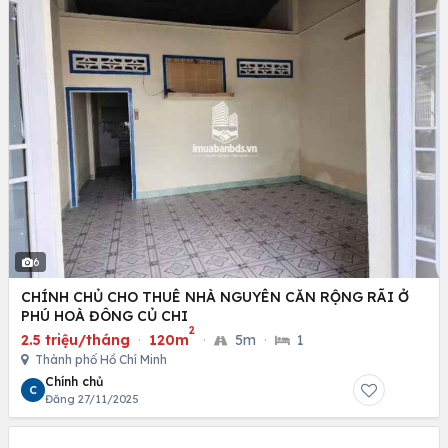
6
CHÍNH CHỦ CHO THUÊ NHÀ NGUYÊN CĂN RỘNG RÃI Ở
PHÚ HOÀ ĐÔNG CỦ CHI
2
2.5 triệu/tháng
·
120m
·
5m
·
1
Thành phố Hồ Chí Minh
Chính chủ
C
Đăng 27/11/2025