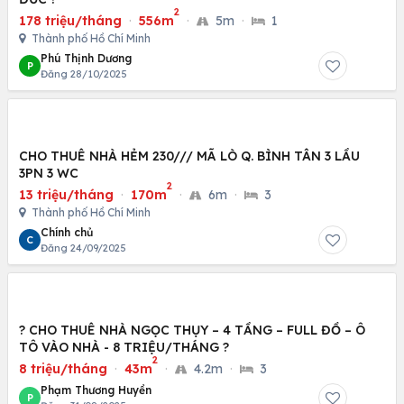
2
178 triệu/tháng
·
556m
·
5m
·
1
Thành phố Hồ Chí Minh
Phú Thịnh Dương
P
Đăng 28/10/2025
CHO THUÊ NHÀ HẺM 230/// MÃ LÒ Q. BÌNH TÂN 3 LẦU
3PN 3 WC
2
13 triệu/tháng
·
170m
·
6m
·
3
Thành phố Hồ Chí Minh
Chính chủ
C
Đăng 24/09/2025
? CHO THUÊ NHÀ NGỌC THỤY – 4 TẦNG – FULL ĐỒ – Ô
TÔ VÀO NHÀ - 8 TRIỆU/THÁNG ?
2
8 triệu/tháng
·
43m
·
4.2m
·
3
Phạm Thương Huyền
P