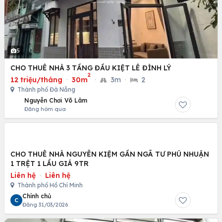
5
CHO THUÊ NHÀ 3 TẦNG ĐẦU KIỆT LÊ ĐÌNH LÝ
2
12 triệu/tháng
·
30m
·
3m
·
2
Thành phố Đà Nẵng
Nguyễn Chơi Võ Lâm
Đăng hôm qua
CHO THUÊ NHÀ NGUYỄN KIỆM GẦN NGÃ TƯ PHÚ NHUẬN
1 TRỆT 1 LẦU GIÁ 9TR
Liên hệ
·
Liên hệ
Thành phố Hồ Chí Minh
Chính chủ
C
Đăng 31/03/2026