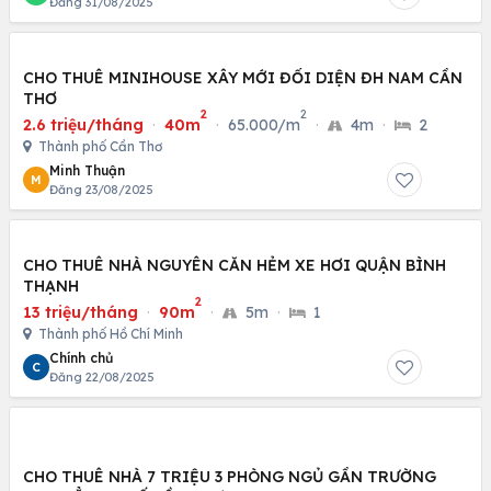
Đăng 31/08/2025
CHO THUÊ MINIHOUSE XÂY MỚI ĐỐI DIỆN ĐH NAM CẦN
THƠ
2
2
2.6 triệu/tháng
·
40m
·
65.000/m
·
4m
·
2
Thành phố Cần Thơ
Minh Thuận
M
Đăng 23/08/2025
CHO THUÊ NHÀ NGUYÊN CĂN HẺM XE HƠI QUẬN BÌNH
THẠNH
2
13 triệu/tháng
·
90m
·
5m
·
1
Thành phố Hồ Chí Minh
Chính chủ
C
Đăng 22/08/2025
CHO THUÊ NHÀ 7 TRIỆU 3 PHÒNG NGỦ GẦN TRƯỜNG