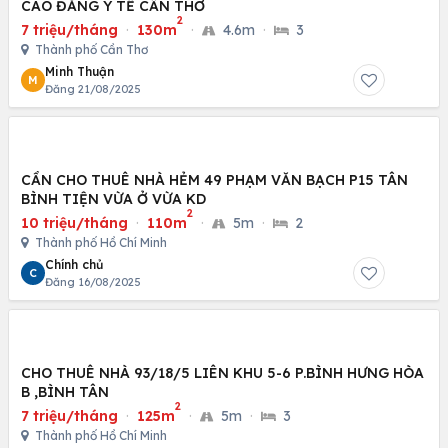
CAO ĐẲNG Y TẾ CẦN THƠ
2
7 triệu/tháng
·
130m
·
4.6m
·
3
Thành phố Cần Thơ
Minh Thuận
M
Đăng 21/08/2025
CẦN CHO THUÊ NHÀ HẺM 49 PHẠM VĂN BẠCH P15 TÂN
BÌNH TIỆN VỪA Ở VỪA KD
2
10 triệu/tháng
·
110m
·
5m
·
2
Thành phố Hồ Chí Minh
Chính chủ
C
Đăng 16/08/2025
CHO THUÊ NHÀ 93/18/5 LIÊN KHU 5-6 P.BÌNH HƯNG HÒA
B ,BÌNH TÂN
2
7 triệu/tháng
·
125m
·
5m
·
3
Thành phố Hồ Chí Minh