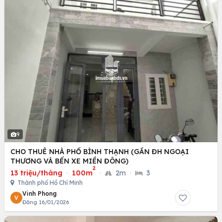
9
CHO THUÊ NHÀ PHỐ BÌNH THẠNH (GẦN ĐH NGOẠI
THƯƠNG VÀ BẾN XE MIỀN ĐÔNG)
2
13 triệu/tháng
·
100m
·
2m
·
3
Thành phố Hồ Chí Minh
Vinh Phong
V
Đăng 16/01/2026