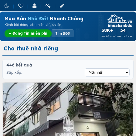
Mua Bán
Nhà Đất
Nhanh Chóng
Kênh bất động sản miễn phí, uy tín
38K+
34
+ Đăng tin miễn phí
Tìm BĐS
TIN ĐĂNG
TỈNH THÀNH
Cho thuê nhà riêng
446 kết quả
Sắp xếp: