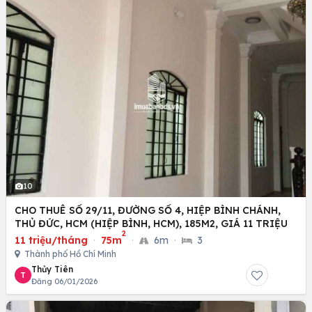
10
CHO THUÊ SỐ 29/11, ĐƯỜNG SỐ 4, HIỆP BÌNH CHÁNH,
THỦ ĐỨC, HCM (HIỆP BÌNH, HCM), 185M2, GIÁ 11 TRIỆU
2
11 triệu/tháng
·
75m
·
6m
·
3
Thành phố Hồ Chí Minh
Thủy Tiên
T
Đăng 06/01/2026