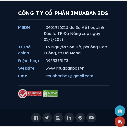
CÔNG TY CỔ PHẦN IMUABANBDS
MSDN
: 0401986213 do Sở Kế hoạch &
Đầu tư TP Đà Nẵng cấp ngày
01/7/2019
Trụ sở
: 16 Nguyễn Sơn Hà, phường Hòa
chính
Cường, tp Đà Nẵng
Điện thoại
: 0935373173
Website
: www.imuabanbds.vn
Email
:
imuabanbds@gmail.com