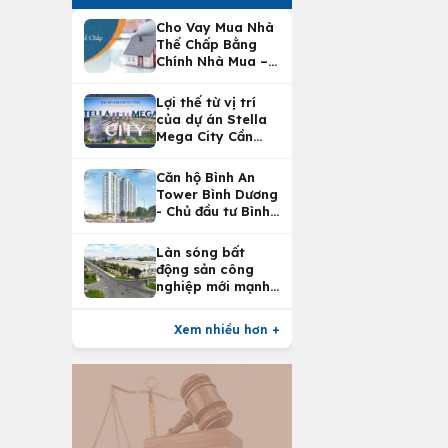
Cho Vay Mua Nhà
Thế Chấp Bằng
Chính Nhà Mua –
Lợi Ích Vay Mua
Nhà Tại
Lợi thế từ vị trí
Vietcombank
của dự án Stella
Mega City Cần
Thơ
Căn hộ Bình An
Tower Bình Dương
- Chủ đầu tư Bình
An Land
Làn sóng bất
động sản công
nghiệp mới mạnh
nhất 25 năm
Xem nhiều hơn +