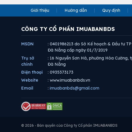
Giới thiệu
Hướng dẫn
Quy định
CÔNG TY CỔ PHẦN IMUABANBDS
MSDN
: 0401986213 do Sở Kế hoạch & Đầu tư TP
Đà Nẵng cấp ngày 01/7/2019
Trụ sở
: 16 Nguyễn Sơn Hà, phường Hòa Cường, t
chính
Đà Nẵng
Điện thoại
: 0935373173
Website
: www.imuabanbds.vn
Email
:
imuabanbds@gmail.com
© 2026 - Bản quyền của Công ty Cổ phần IMUABANBDS