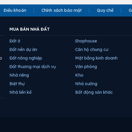
Điều khoản
Chính sách bảo mật
Quy chế
G
MUA BÁN NHÀ ĐẤT
Đất ở
Shophouse
Đất nền dự án
Căn hộ chung cư
p
Đất nông nghiệp
Mặt bằng kinh doanh
Đất thương mại dịch vụ
Văn phòng
Nhà riêng
Kho
Biệt thự
Nhà xưởng
Nhà liền kề
Bất động sản khác