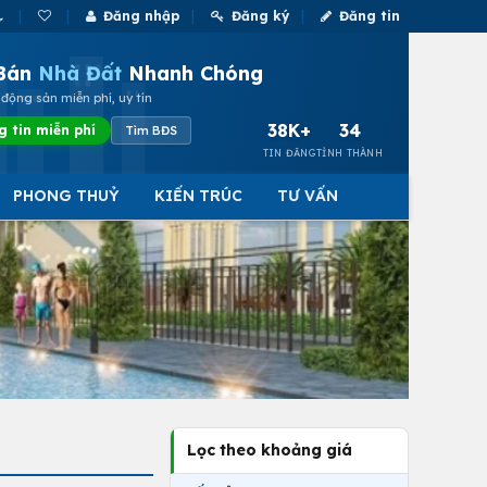
Đăng nhập
Đăng ký
Đăng tin
Bán
Nhà Đất
Nhanh Chóng
động sản miễn phí, uy tín
38K+
34
g tin miễn phí
Tìm BĐS
TIN ĐĂNG
TỈNH THÀNH
PHONG THUỶ
KIẾN TRÚC
TƯ VẤN
Lọc theo khoảng giá