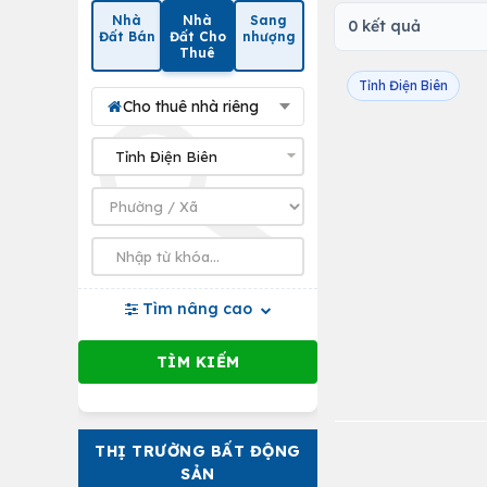
Nhà
Nhà
Sang
0 kết quả
Đất Bán
Đất Cho
nhượng
Thuê
Tỉnh Điện Biên
Cho thuê nhà riêng
Tìm nâng cao
THỊ TRƯỜNG BẤT ĐỘNG
SẢN