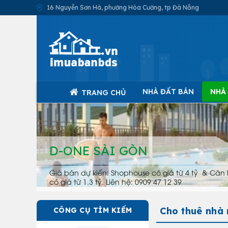
16 Nguyễn Sơn Hà, phường Hòa Cường, tp Đà Nẵng
NHÀ ĐẤT BÁN
NHÀ
TRANG CHỦ
D-ONE SÀI GÒN
Giá bán dự kiến: Shophouse có giá từ 4 tỷ & Căn 
có giá từ 1.3 tỷ. Liên hệ: 0909 47 12 39
Cho thuê nhà 
CÔNG CỤ TÌM KIẾM