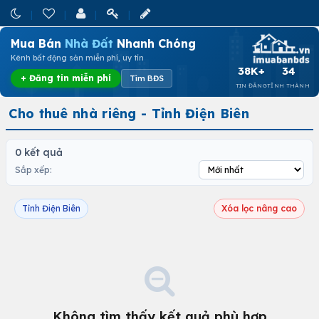
Mua Bán
Nhà Đất
Nhanh Chóng
Kênh bất động sản miễn phí, uy tín
38K+
34
+ Đăng tin miễn phí
Tìm BĐS
TIN ĐĂNG
TỈNH THÀNH
Cho thuê nhà riêng - Tỉnh Điện Biên
0 kết quả
Sắp xếp:
Tỉnh Điện Biên
Xóa lọc nâng cao
Không tìm thấy kết quả phù hợp