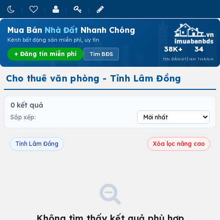
Mua Bán
Nhà Đất
Nhanh Chóng
Kênh bất động sản miễn phí, uy tín
38K+
34
+ Đăng tin miễn phí
Tìm BĐS
TIN ĐĂNG
TỈNH THÀNH
Cho thuê văn phòng - Tỉnh Lâm Đồng
0 kết quả
Sắp xếp:
Tỉnh Lâm Đồng
Xóa lọc nâng cao
Không tìm thấy kết quả phù hợp