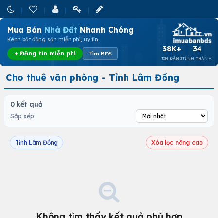
Mua Bán
Nhà Đất
Nhanh Chóng
Kênh bất động sản miễn phí, uy tín
38K+
34
+ Đăng tin miễn phí
Tìm BĐS
TIN ĐĂNG
TỈNH THÀNH
Cho thuê văn phòng - Tỉnh Lâm Đồng
0 kết quả
Sắp xếp:
Tỉnh Lâm Đồng
Xóa lọc nâng cao
Không tìm thấy kết quả phù hợp