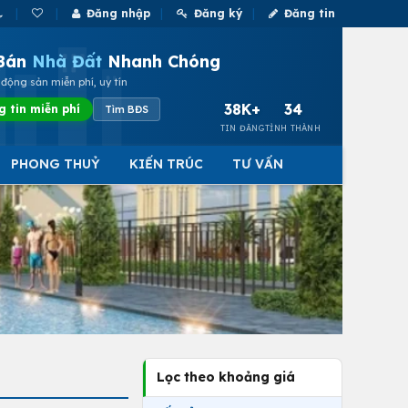
Đăng nhập
Đăng ký
Đăng tin
Bán
Nhà Đất
Nhanh Chóng
động sản miễn phí, uy tín
38K+
34
g tin miễn phí
Tìm BĐS
TIN ĐĂNG
TỈNH THÀNH
PHONG THUỶ
KIẾN TRÚC
TƯ VẤN
Lọc theo khoảng giá