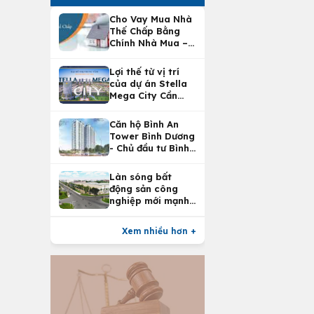
Cho Vay Mua Nhà
Thế Chấp Bằng
Chính Nhà Mua –
Lợi Ích Vay Mua
Nhà Tại
Lợi thế từ vị trí
Vietcombank
của dự án Stella
Mega City Cần
Thơ
Căn hộ Bình An
Tower Bình Dương
- Chủ đầu tư Bình
An Land
Làn sóng bất
động sản công
nghiệp mới mạnh
nhất 25 năm
Xem nhiều hơn +