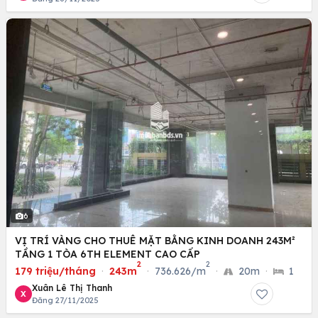
6
VỊ TRÍ VÀNG CHO THUÊ MẶT BẰNG KINH DOANH 243M²
TẦNG 1 TÒA 6TH ELEMENT CAO CẤP
2
2
179 triệu/tháng
·
243m
·
736.626/m
·
20m
·
1
Xuân Lê Thị Thanh
X
Đăng 27/11/2025