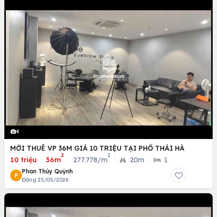
4
MỜI THUÊ VP 36M GIÁ 10 TRIỆU TẠI PHỐ THÁI HÀ
2
2
10 triệu
·
36m
·
277.778/m
·
20m
·
1
Phan Thúy Quỳnh
P
Đăng 25/05/2026