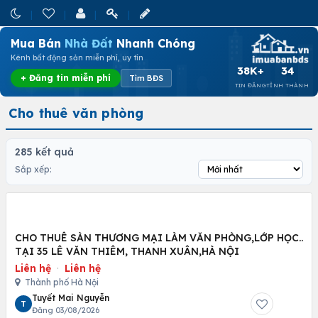
Mua Bán
Nhà Đất
Nhanh Chóng
Kênh bất động sản miễn phí, uy tín
38K+
34
+ Đăng tin miễn phí
Tìm BĐS
TIN ĐĂNG
TỈNH THÀNH
Cho thuê văn phòng
285 kết quả
Sắp xếp:
CHO THUÊ SÀN THƯƠNG MẠI LÀM VĂN PHÒNG,LỚP HỌC..
TẠI 35 LÊ VĂN THIÊM, THANH XUÂN,HÀ NỘI
Liên hệ
·
Liên hệ
Thành phố Hà Nội
Tuyết Mai Nguyễn
T
Đăng 03/08/2026