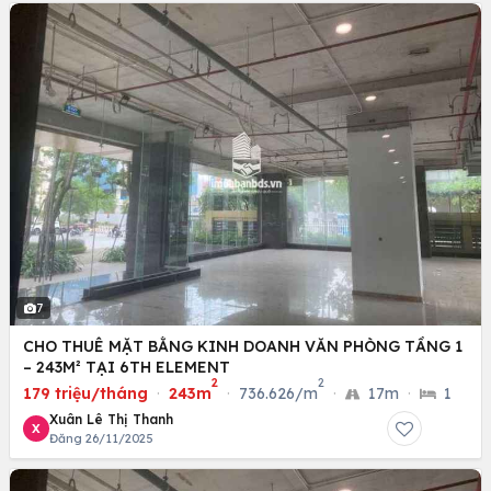
7
CHO THUÊ MẶT BẰNG KINH DOANH VĂN PHÒNG TẦNG 1
– 243M² TẠI 6TH ELEMENT
2
2
179 triệu/tháng
·
243m
·
736.626/m
·
17m
·
1
Xuân Lê Thị Thanh
X
Đăng 26/11/2025