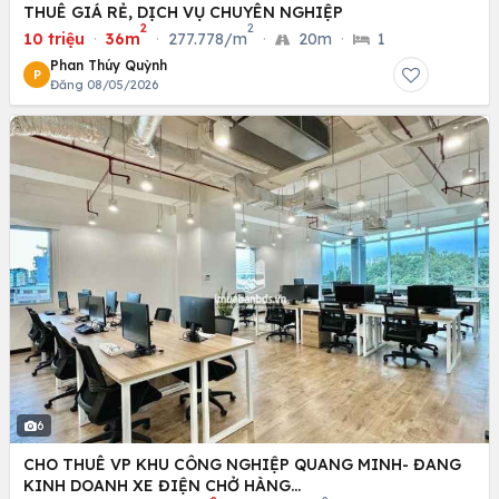
THUÊ GIÁ RẺ, DỊCH VỤ CHUYÊN NGHIỆP
2
2
10 triệu
·
36m
·
277.778/m
·
20m
·
1
Phan Thúy Quỳnh
P
Đăng 08/05/2026
6
CHO THUÊ VP KHU CÔNG NGHIỆP QUANG MINH- ĐANG
KINH DOANH XE ĐIỆN CHỞ HÀNG