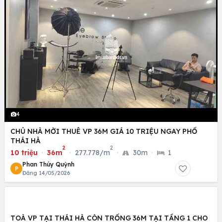
4
CHỦ NHÀ MỜI THUÊ VP 36M GIÁ 10 TRIỆU NGAY PHỐ
THÁI HÀ
2
2
10 triệu
·
36m
·
277.778/m
·
30m
·
1
Phan Thúy Quỳnh
P
Đăng 14/05/2026
TOÀ VP TẠI THÁI HÀ CÒN TRỐNG 36M TẠI TẦNG 1 CHO