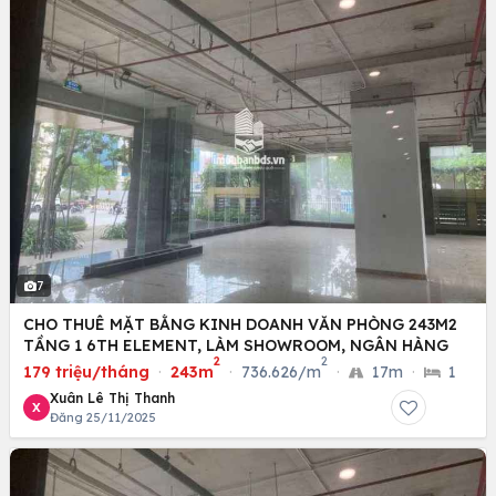
7
CHO THUÊ MẶT BẰNG KINH DOANH VĂN PHÒNG 243M2
TẦNG 1 6TH ELEMENT, LÀM SHOWROOM, NGÂN HÀNG
2
2
179 triệu/tháng
·
243m
·
736.626/m
·
17m
·
1
Xuân Lê Thị Thanh
X
Đăng 25/11/2025