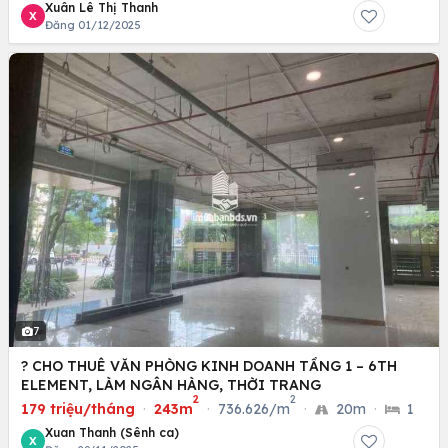
Xuân Lê Thị Thanh
X
Đăng 01/12/2025
7
? CHO THUÊ VĂN PHÒNG KINH DOANH TẦNG 1 – 6TH
ELEMENT, LÀM NGÂN HÀNG, THỜI TRANG
2
2
179 triệu/tháng
·
243m
·
736.626/m
·
20m
·
1
Xuan Thanh (Sênh ca)
X