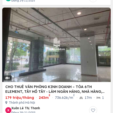
Đăng 29/11/2025
6
CHO THUÊ VĂN PHÒNG KINH DOANH – TÒA 6TH
ELEMENT, TÂY HỒ TÂY - LÀM NGÂN HÀNG, NHÀ HÀNG,
2
2
SHOWROOM
179 triệu/tháng
·
243m
·
736.626/m
·
17m
·
1
Thành phố Hà Nội
Xuân Lê Thị Thanh
X
Đăng 28/11/2025