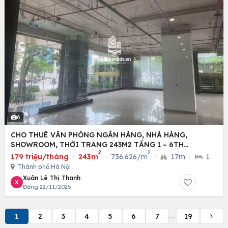
6
CHO THUÊ VĂN PHÒNG NGÂN HÀNG, NHÀ HÀNG,
SHOWROOM, THỜI TRANG 243M2 TẦNG 1 – 6TH
2
2
ELEMENT (TÂY HỒ TÂY)
179 triệu/tháng
·
243m
·
736.626/m
·
17m
·
1
Thành phố Hà Nội
Xuân Lê Thị Thanh
X
Đăng 22/11/2025
1
2
3
4
5
6
7
19
...