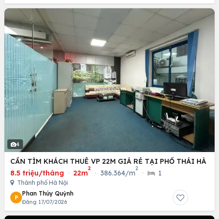
4
CẦN TÌM KHÁCH THUÊ VP 22M GIÁ RẺ TẠI PHỐ THÁI HÀ
2
2
8.5 triệu/tháng
·
22m
·
386.364/m
·
1
Thành phố Hà Nội
Phan Thúy Quỳnh
P
Đăng 17/07/2026