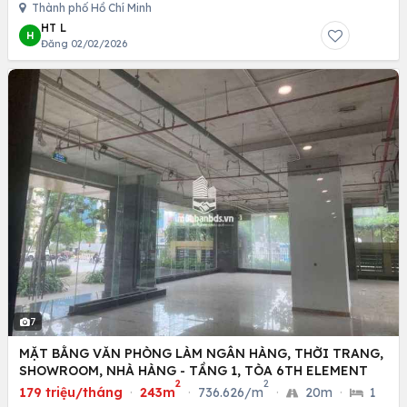
Thành phố Hồ Chí Minh
HT L
H
Đăng 02/02/2026
7
MẶT BẰNG VĂN PHÒNG LÀM NGÂN HÀNG, THỜI TRANG,
SHOWROOM, NHÀ HÀNG - TẦNG 1, TÒA 6TH ELEMENT
2
2
179 triệu/tháng
·
243m
·
736.626/m
·
20m
·
1