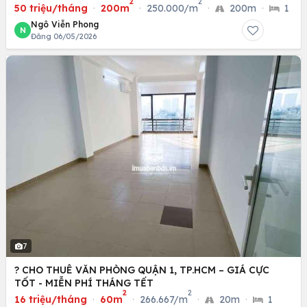
2
2
(XEDIENCHOHANG.COM)
50 triệu/tháng
·
200m
·
250.000/m
·
200m
·
1
Ngô Viễn Phong
N
Đăng 06/05/2026
7
? CHO THUÊ VĂN PHÒNG QUẬN 1, TP.HCM – GIÁ CỰC
TỐT - MIỄN PHÍ THÁNG TẾT
2
2
16 triệu/tháng
·
60m
·
266.667/m
·
20m
·
1