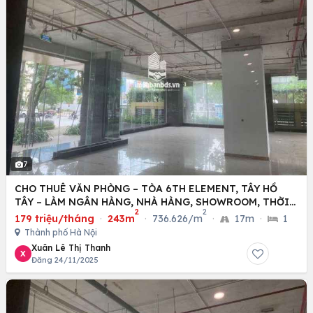
7
CHO THUÊ VĂN PHÒNG – TÒA 6TH ELEMENT, TÂY HỒ
TÂY – LÀM NGÂN HÀNG, NHÀ HÀNG, SHOWROOM, THỜI
2
2
TRANG
179 triệu/tháng
·
243m
·
736.626/m
·
17m
·
1
Thành phố Hà Nội
Xuân Lê Thị Thanh
X
Đăng 24/11/2025