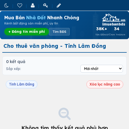
Mua Bán
Nhà Đất
Nhanh Chóng
Kênh bất động sản miễn phí, uy tín
38K+
34
+ Đăng tin miễn phí
Tìm BĐS
TIN ĐĂNG
TỈNH THÀNH
Cho thuê văn phòng - Tỉnh Lâm Đồng
0 kết quả
Sắp xếp:
Tỉnh Lâm Đồng
Xóa lọc nâng cao
Không tìm thấy kết quả phù hợp