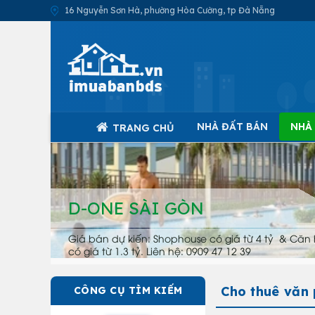
16 Nguyễn Sơn Hà, phường Hòa Cường, tp Đà Nẵng
NHÀ ĐẤT BÁN
NHÀ
TRANG CHỦ
D-ONE SÀI GÒN
Giá bán dự kiến: Shophouse có giá từ 4 tỷ & Căn 
có giá từ 1.3 tỷ. Liên hệ: 0909 47 12 39
Cho thuê văn
CÔNG CỤ TÌM KIẾM