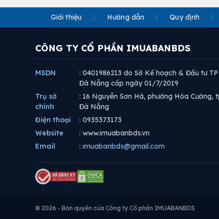
Giới thiệu
Hướng dẫn
Quy định
CÔNG TY CỔ PHẦN IMUABANBDS
MSDN
: 0401986213 do Sở Kế hoạch & Đầu tư TP
Đà Nẵng cấp ngày 01/7/2019
Trụ sở
: 16 Nguyễn Sơn Hà, phường Hòa Cường, t
chính
Đà Nẵng
Điện thoại
: 0935373173
Website
: www.imuabanbds.vn
Email
:
imuabanbds@gmail.com
© 2026 - Bản quyền của Công ty Cổ phần IMUABANBDS