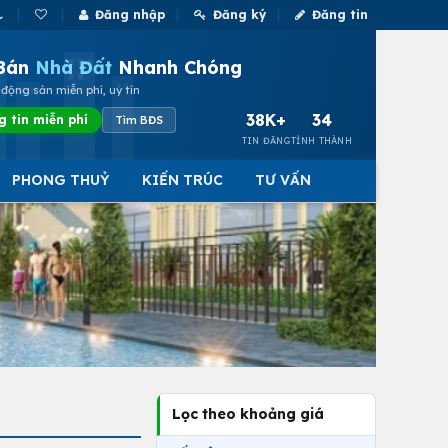
Đăng nhập
Đăng ký
Đăng tin
Bán
Nhà Đất
Nhanh Chóng
động sản miễn phí, uy tín
38K+
34
g tin miễn phí
Tìm BĐS
TIN ĐĂNG
TỈNH THÀNH
PHONG THUỶ
KIẾN TRÚC
TƯ VẤN
Lọc theo khoảng giá