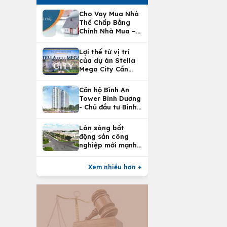
Cho Vay Mua Nhà
Thế Chấp Bằng
Chính Nhà Mua –
Lợi Ích Vay Mua
Nhà Tại
Lợi thế từ vị trí
Vietcombank
của dự án Stella
Mega City Cần
Thơ
Căn hộ Bình An
Tower Bình Dương
- Chủ đầu tư Bình
An Land
Làn sóng bất
động sản công
nghiệp mới mạnh
nhất 25 năm
Xem nhiều hơn +