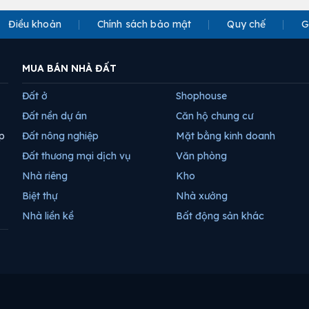
Điều khoản
Chính sách bảo mật
Quy chế
G
MUA BÁN NHÀ ĐẤT
Đất ở
Shophouse
Đất nền dự án
Căn hộ chung cư
p
Đất nông nghiệp
Mặt bằng kinh doanh
Đất thương mại dịch vụ
Văn phòng
Nhà riêng
Kho
Biệt thự
Nhà xưởng
Nhà liền kề
Bất động sản khác