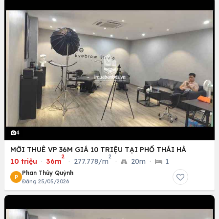
4
MỜI THUÊ VP 36M GIÁ 10 TRIỆU TẠI PHỐ THÁI HÀ
2
2
10 triệu
·
36m
·
277.778/m
·
20m
·
1
Phan Thúy Quỳnh
P
Đăng 25/05/2026