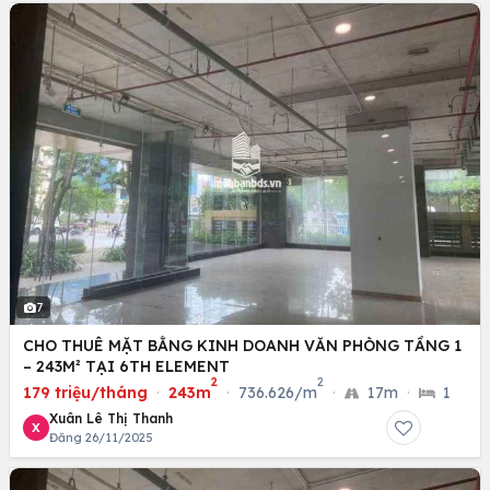
7
CHO THUÊ MẶT BẰNG KINH DOANH VĂN PHÒNG TẦNG 1
– 243M² TẠI 6TH ELEMENT
2
2
179 triệu/tháng
·
243m
·
736.626/m
·
17m
·
1
Xuân Lê Thị Thanh
X
Đăng 26/11/2025