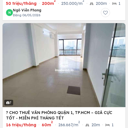
2
2
(XEDIENCHOHANG.COM)
50 triệu/tháng
·
200m
·
250.000/m
·
200m
·
1
Ngô Viễn Phong
N
Đăng 06/05/2026
7
? CHO THUÊ VĂN PHÒNG QUẬN 1, TP.HCM – GIÁ CỰC
TỐT - MIỄN PHÍ THÁNG TẾT
2
2
16 triệu/tháng
·
60m
·
266.667/m
·
20m
·
1