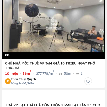
4
CHỦ NHÀ MỜI THUÊ VP 36M GIÁ 10 TRIỆU NGAY PHỐ
THÁI HÀ
2
2
10 triệu
·
36m
·
277.778/m
·
30m
·
1
Phan Thúy Quỳnh
P
Đăng 14/05/2026
TOÀ VP TẠI THÁI HÀ CÒN TRỐNG 36M TẠI TẦNG 1 CHO