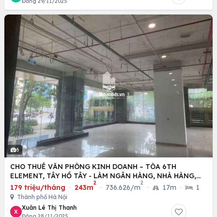
Đăng 29/11/2025
6
CHO THUÊ VĂN PHÒNG KINH DOANH – TÒA 6TH
ELEMENT, TÂY HỒ TÂY - LÀM NGÂN HÀNG, NHÀ HÀNG,
2
2
SHOWROOM
179 triệu/tháng
·
243m
·
736.626/m
·
17m
·
1
Thành phố Hà Nội
Xuân Lê Thị Thanh
X
Đăng 28/11/2025