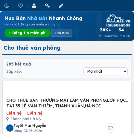
Mua Bán
Nhà Đất
Nhanh Chóng
Kênh bất động sản miễn phí, uy tín
38K+
34
+ Đăng tin miễn phí
Tìm BĐS
TIN ĐĂNG
TỈNH THÀNH
Cho thuê văn phòng
285 kết quả
Sắp xếp:
CHO THUÊ SÀN THƯƠNG MẠI LÀM VĂN PHÒNG,LỚP HỌC..
TẠI 35 LÊ VĂN THIÊM, THANH XUÂN,HÀ NỘI
Liên hệ
·
Liên hệ
Thành phố Hà Nội
Tuyết Mai Nguyễn
T
Đăng 03/08/2026