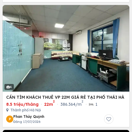
4
CẦN TÌM KHÁCH THUÊ VP 22M GIÁ RẺ TẠI PHỐ THÁI HÀ
2
2
8.5 triệu/tháng
·
22m
·
386.364/m
·
1
Thành phố Hà Nội
Phan Thúy Quỳnh
P
Đăng 17/07/2026