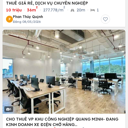
THUÊ GIÁ RẺ, DỊCH VỤ CHUYÊN NGHIỆP
2
2
10 triệu
·
36m
·
277.778/m
·
20m
·
1
Phan Thúy Quỳnh
P
Đăng 08/05/2026
6
CHO THUÊ VP KHU CÔNG NGHIỆP QUANG MINH- ĐANG
KINH DOANH XE ĐIỆN CHỞ HÀNG