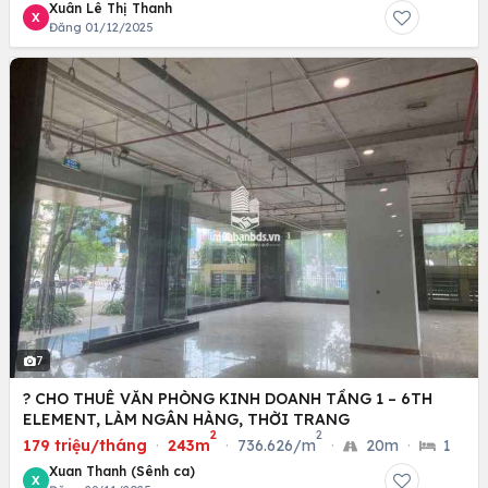
Xuân Lê Thị Thanh
X
Đăng 01/12/2025
7
? CHO THUÊ VĂN PHÒNG KINH DOANH TẦNG 1 – 6TH
ELEMENT, LÀM NGÂN HÀNG, THỜI TRANG
2
2
179 triệu/tháng
·
243m
·
736.626/m
·
20m
·
1
Xuan Thanh (Sênh ca)
X