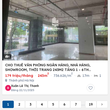
6
CHO THUÊ VĂN PHÒNG NGÂN HÀNG, NHÀ HÀNG,
SHOWROOM, THỜI TRANG 243M2 TẦNG 1 – 6TH
2
2
ELEMENT (TÂY HỒ TÂY)
179 triệu/tháng
·
243m
·
736.626/m
·
17m
·
1
Thành phố Hà Nội
Xuân Lê Thị Thanh
X
Đăng 22/11/2025
1
2
3
4
5
6
7
19
...