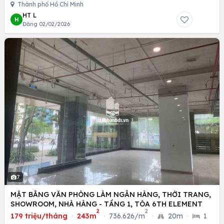
Thành phố Hồ Chí Minh
HT L
H
Đăng 02/02/2026
7
MẶT BẰNG VĂN PHÒNG LÀM NGÂN HÀNG, THỜI TRANG,
SHOWROOM, NHÀ HÀNG - TẦNG 1, TÒA 6TH ELEMENT
2
2
179 triệu/tháng
·
243m
·
736.626/m
·
20m
·
1