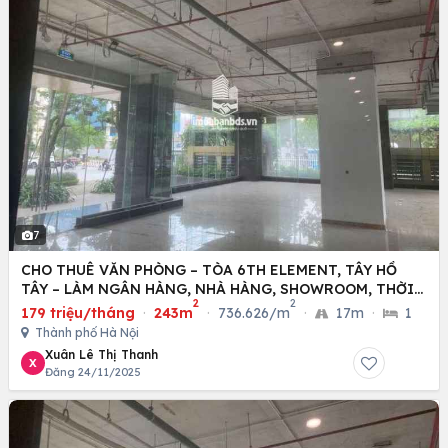
7
CHO THUÊ VĂN PHÒNG – TÒA 6TH ELEMENT, TÂY HỒ
TÂY – LÀM NGÂN HÀNG, NHÀ HÀNG, SHOWROOM, THỜI
2
2
TRANG
179 triệu/tháng
·
243m
·
736.626/m
·
17m
·
1
Thành phố Hà Nội
Xuân Lê Thị Thanh
X
Đăng 24/11/2025