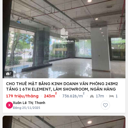
7
CHO THUÊ MẶT BẰNG KINH DOANH VĂN PHÒNG 243M2
TẦNG 1 6TH ELEMENT, LÀM SHOWROOM, NGÂN HÀNG
2
2
179 triệu/tháng
·
243m
·
736.626/m
·
17m
·
1
Xuân Lê Thị Thanh
X
Đăng 25/11/2025