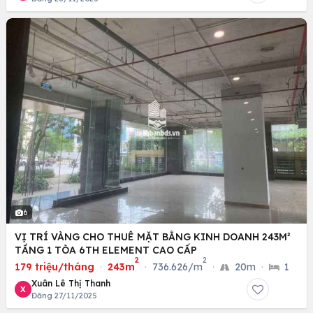
6
VỊ TRÍ VÀNG CHO THUÊ MẶT BẰNG KINH DOANH 243M²
TẦNG 1 TÒA 6TH ELEMENT CAO CẤP
2
2
179 triệu/tháng
·
243m
·
736.626/m
·
20m
·
1
Xuân Lê Thị Thanh
X
Đăng 27/11/2025