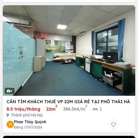
4
CẦN TÌM KHÁCH THUÊ VP 22M GIÁ RẺ TẠI PHỐ THÁI HÀ
2
2
8.5 triệu/tháng
·
22m
·
386.364/m
·
1
Thành phố Hà Nội
Phan Thúy Quỳnh
P
Đăng 17/07/2026