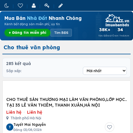
Mua Bán
Nhà Đất
Nhanh Chóng
Kênh bất động sản miễn phí, uy tín
38K+
34
+ Đăng tin miễn phí
Tìm BĐS
TIN ĐĂNG
TỈNH THÀNH
Cho thuê văn phòng
285 kết quả
Sắp xếp:
CHO THUÊ SÀN THƯƠNG MẠI LÀM VĂN PHÒNG,LỚP HỌC..
TẠI 35 LÊ VĂN THIÊM, THANH XUÂN,HÀ NỘI
Liên hệ
·
Liên hệ
Thành phố Hà Nội
Tuyết Mai Nguyễn
T
Đăng 03/08/2026