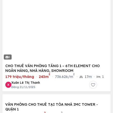
6
CHO THUÊ VĂN PHÒNG TẦNG 1 – 6TH ELEMENT CHO
NGÂN HÀNG, NHÀ HÀNG, SHOWROOM
2
2
179 triệu/tháng
·
243m
·
736.626/m
·
17m
·
1
Xuân Lê Thị Thanh
X
Đăng 21/11/2025
VĂN PHÒNG CHO THUÊ TẠI TÒA NHÀ IMC TOWER -
QUẬN 1
2
2