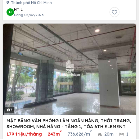
Thành phố Hồ Chí Minh
HT L
H
Đăng 02/02/2026
7
MẶT BẰNG VĂN PHÒNG LÀM NGÂN HÀNG, THỜI TRANG,
SHOWROOM, NHÀ HÀNG - TẦNG 1, TÒA 6TH ELEMENT
2
2
179 triệu/tháng
·
243m
·
736.626/m
·
20m
·
1