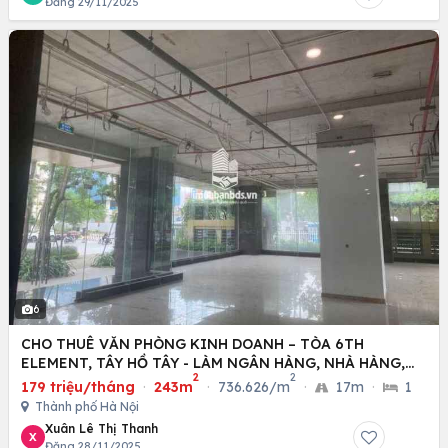
Đăng 29/11/2025
6
CHO THUÊ VĂN PHÒNG KINH DOANH – TÒA 6TH
ELEMENT, TÂY HỒ TÂY - LÀM NGÂN HÀNG, NHÀ HÀNG,
2
2
SHOWROOM
179 triệu/tháng
·
243m
·
736.626/m
·
17m
·
1
Thành phố Hà Nội
Xuân Lê Thị Thanh
X
Đăng 28/11/2025