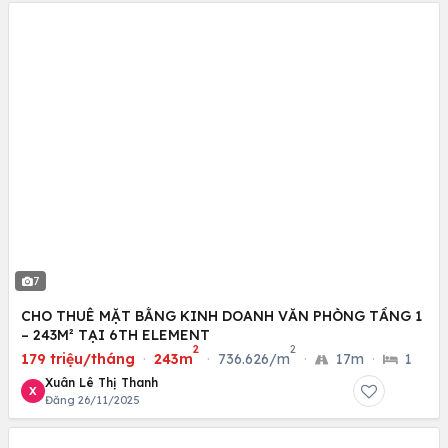
7
CHO THUÊ MẶT BẰNG KINH DOANH VĂN PHÒNG TẦNG 1
– 243M² TẠI 6TH ELEMENT
2
2
179 triệu/tháng
·
243m
·
736.626/m
·
17m
·
1
Xuân Lê Thị Thanh
X
Đăng 26/11/2025