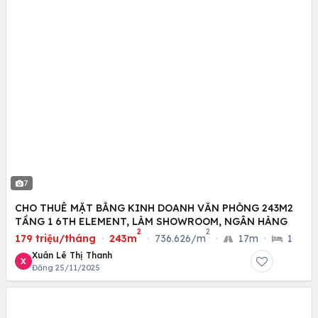
7
CHO THUÊ MẶT BẰNG KINH DOANH VĂN PHÒNG 243M2
TẦNG 1 6TH ELEMENT, LÀM SHOWROOM, NGÂN HÀNG
2
2
179 triệu/tháng
·
243m
·
736.626/m
·
17m
·
1
Xuân Lê Thị Thanh
X
Đăng 25/11/2025