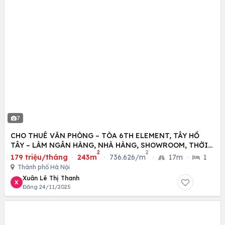
7
CHO THUÊ VĂN PHÒNG – TÒA 6TH ELEMENT, TÂY HỒ
TÂY – LÀM NGÂN HÀNG, NHÀ HÀNG, SHOWROOM, THỜI
2
2
TRANG
179 triệu/tháng
·
243m
·
736.626/m
·
17m
·
1
Thành phố Hà Nội
Xuân Lê Thị Thanh
X
Đăng 24/11/2025