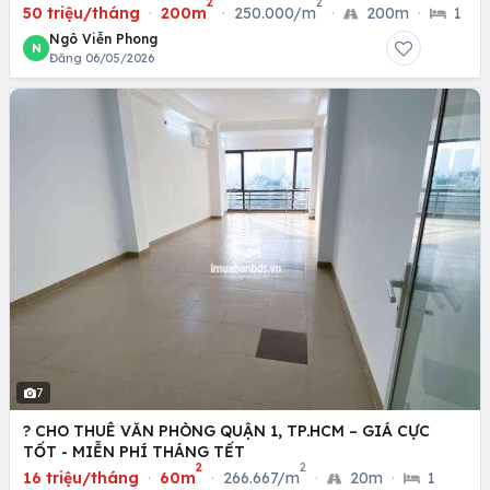
2
2
(XEDIENCHOHANG.COM)
50 triệu/tháng
·
200m
·
250.000/m
·
200m
·
1
Ngô Viễn Phong
N
Đăng 06/05/2026
7
? CHO THUÊ VĂN PHÒNG QUẬN 1, TP.HCM – GIÁ CỰC
TỐT - MIỄN PHÍ THÁNG TẾT
2
2
16 triệu/tháng
·
60m
·
266.667/m
·
20m
·
1