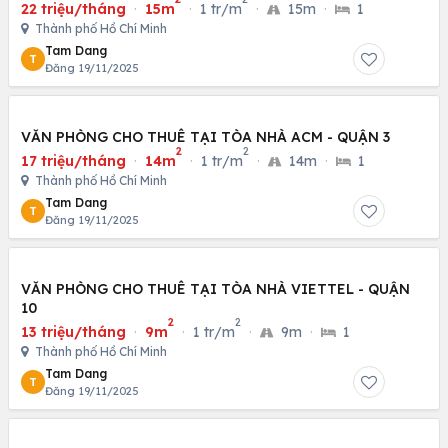
22 triệu/tháng
·
15m
·
1 tr/m
·
15m
·
1
Thành phố Hồ Chí Minh
Tam Dang
T
Đăng 19/11/2025
VĂN PHÒNG CHO THUÊ TẠI TÒA NHÀ ACM - QUẬN 3
2
2
17 triệu/tháng
·
14m
·
1 tr/m
·
14m
·
1
Thành phố Hồ Chí Minh
Tam Dang
T
Đăng 19/11/2025
VĂN PHÒNG CHO THUÊ TẠI TÒA NHÀ VIETTEL - QUẬN
10
2
2
13 triệu/tháng
·
9m
·
1 tr/m
·
9m
·
1
Thành phố Hồ Chí Minh
Tam Dang
T
Đăng 19/11/2025