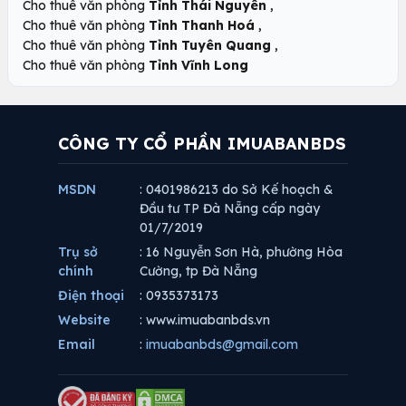
,
Cho thuê văn phòng
Tỉnh Thái Nguyên
,
Cho thuê văn phòng
Tỉnh Thanh Hoá
,
Cho thuê văn phòng
Tỉnh Tuyên Quang
Cho thuê văn phòng
Tỉnh Vĩnh Long
CÔNG TY CỔ PHẦN IMUABANBDS
MSDN
: 0401986213 do Sở Kế hoạch &
Đầu tư TP Đà Nẵng cấp ngày
01/7/2019
Trụ sở
: 16 Nguyễn Sơn Hà, phường Hòa
chính
Cường, tp Đà Nẵng
Điện thoại
: 0935373173
Website
: www.imuabanbds.vn
Email
:
imuabanbds@gmail.com