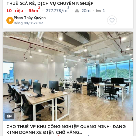
THUÊ GIÁ RẺ, DỊCH VỤ CHUYÊN NGHIỆP
2
2
10 triệu
·
36m
·
277.778/m
·
20m
·
1
Phan Thúy Quỳnh
P
Đăng 08/05/2026
6
CHO THUÊ VP KHU CÔNG NGHIỆP QUANG MINH- ĐANG
KINH DOANH XE ĐIỆN CHỞ HÀNG