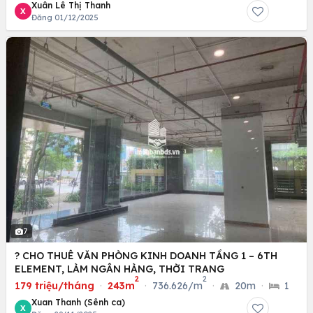
Xuân Lê Thị Thanh
X
Đăng 01/12/2025
7
? CHO THUÊ VĂN PHÒNG KINH DOANH TẦNG 1 – 6TH
ELEMENT, LÀM NGÂN HÀNG, THỜI TRANG
2
2
179 triệu/tháng
·
243m
·
736.626/m
·
20m
·
1
Xuan Thanh (Sênh ca)
X