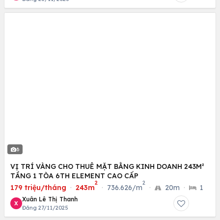
6
VỊ TRÍ VÀNG CHO THUÊ MẶT BẰNG KINH DOANH 243M²
TẦNG 1 TÒA 6TH ELEMENT CAO CẤP
2
2
179 triệu/tháng
·
243m
·
736.626/m
·
20m
·
1
Xuân Lê Thị Thanh
X
Đăng 27/11/2025