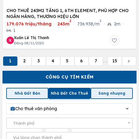
CHO THUÊ 243M2 TẦNG 1, 6TH ELEMENT, PHÙ HỢP CHO
NGÂN HÀNG, THƯƠNG HIỆU LỚN
2
2
179.076 triệu/tháng
·
243m
·
736.938/m
·
2m
·
1
Xuân Lê Thị Thanh
X
Đăng 08/11/2025
1
2
3
4
5
6
7
15
...
CÔNG CỤ TÌM KIẾM
Nhà Đất Bán
Nhà Đất Cho Thuê
Sang nhượng
Cho thuê văn phòng