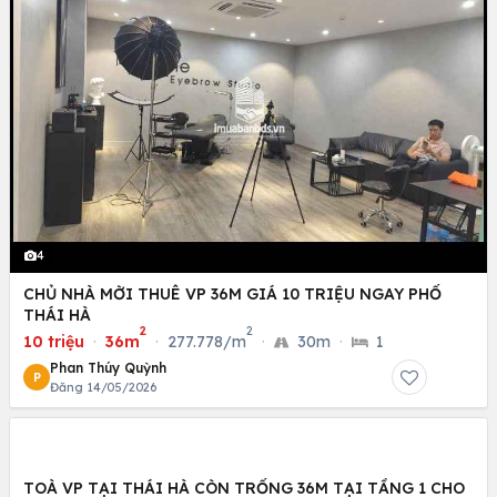
4
CHỦ NHÀ MỜI THUÊ VP 36M GIÁ 10 TRIỆU NGAY PHỐ
THÁI HÀ
2
2
10 triệu
·
36m
·
277.778/m
·
30m
·
1
Phan Thúy Quỳnh
P
Đăng 14/05/2026
TOÀ VP TẠI THÁI HÀ CÒN TRỐNG 36M TẠI TẦNG 1 CHO