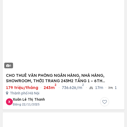
6
CHO THUÊ VĂN PHÒNG NGÂN HÀNG, NHÀ HÀNG,
SHOWROOM, THỜI TRANG 243M2 TẦNG 1 – 6TH
2
2
ELEMENT (TÂY HỒ TÂY)
179 triệu/tháng
·
243m
·
736.626/m
·
17m
·
1
Thành phố Hà Nội
Xuân Lê Thị Thanh
X
Đăng 22/11/2025