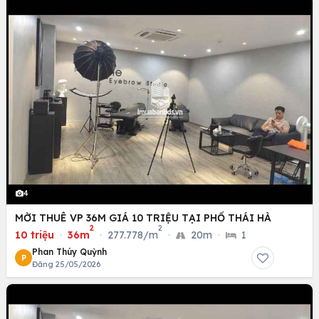
4
MỜI THUÊ VP 36M GIÁ 10 TRIỆU TẠI PHỐ THÁI HÀ
2
2
10 triệu
·
36m
·
277.778/m
·
20m
·
1
Phan Thúy Quỳnh
P
Đăng 25/05/2026