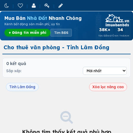
Mua Bán
Nhà Đất
Nhanh Chóng
Kênh bất động sản miễn phí, uy tín
38K+
34
+ Đăng tin miễn phí
Tìm BĐS
TIN ĐĂNG
TỈNH THÀNH
Cho thuê văn phòng - Tỉnh Lâm Đồng
0 kết quả
Sắp xếp:
Tỉnh Lâm Đồng
Xóa lọc nâng cao
Không tìm thấy kết quả phù hợp