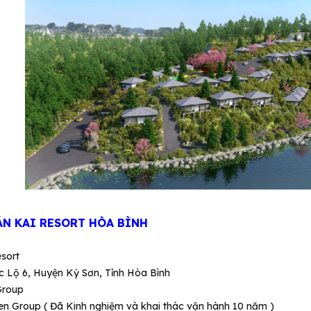
N KAI RESORT HÒA BÌNH
sort
 Lộ 6, Huyện Kỳ Sơn, Tỉnh Hòa Bình
Group
n Group ( Đã Kinh nghiệm và khai thác vận hành 10 năm )