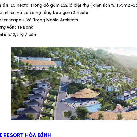
ự án:
10 hecta .Trong đó gồm 112 lô biệt thự ( diện tích từ 135m2 -
iên nhiên và cơ sở hạ tầng bao gồm 3 hecta
eenscape + Võ Trọng Nghĩa Architets
rợ vốn:
TPBank
ình:
từ 2,1 tỷ / căn
AI RESORT HÒA BÌNH