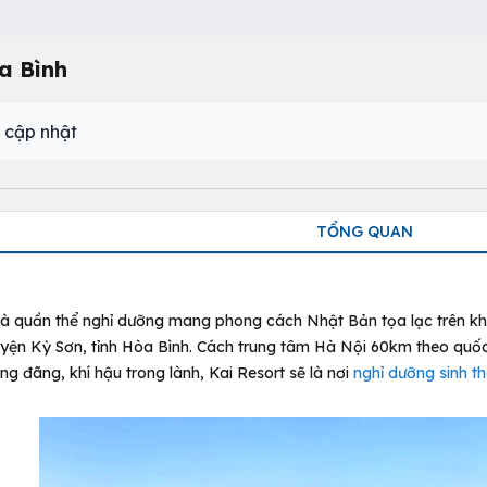
a Bình
 cập nhật
TỔNG QUAN
là quần thể nghỉ dưỡng mang phong cách Nhật Bản tọa lạc trên kh
yện Kỳ Sơn, tỉnh Hòa Bình. Cách trung tâm Hà Nội 60km theo quốc 
g đãng, khí hậu trong lành, Kai Resort sẽ là nơi
nghỉ dưỡng sinh th