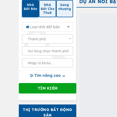
DỰ ÁN NỔI BẬ
Nhà
Nhà
Sang
Đất Bán
Đất Cho
nhượng
Thuê
Loại nhà đất bán
Tìm nâng cao
THỊ TRƯỜNG BẤT ĐỘNG
SẢN