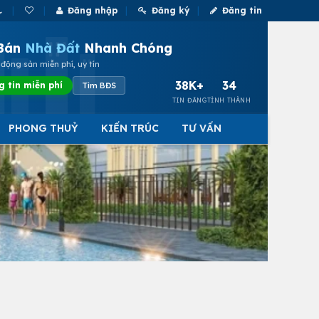
Đăng nhập
Đăng ký
Đăng tin
Bán
Nhà Đất
Nhanh Chóng
động sản miễn phí, uy tín
38K+
34
g tin miễn phí
Tìm BĐS
TIN ĐĂNG
TỈNH THÀNH
PHONG THUỶ
KIẾN TRÚC
TƯ VẤN