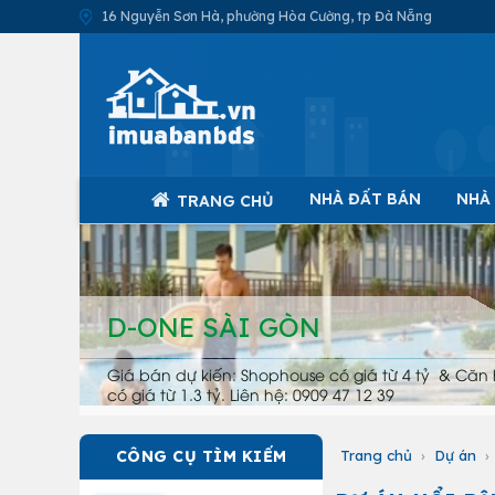
16 Nguyễn Sơn Hà, phường Hòa Cường, tp Đà Nẵng
NHÀ ĐẤT BÁN
NHÀ
TRANG CHỦ
D-ONE SÀI GÒN
Giá bán dự kiến: Shophouse có giá từ 4 tỷ & Căn 
có giá từ 1.3 tỷ. Liên hệ: 0909 47 12 39
CÔNG CỤ TÌM KIẾM
Trang chủ
›
Dự án
›