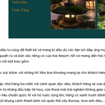
 đầu tư cũng đã thiết kế và trang bị đầy đủ các tiện ích đáp ứng m
quyến rũ và bản sắc riêng có của
Kai Resort, tất cả mang đến trải 
ch nổi bật bao gồm:
 sức khỏe: với những hồ tắm bùn khoáng mang lại cho khách hàng 
p: nhà hàng ba miền với cảnh quan độc đáo, khách hàng sẽ vừa đ
n từ những đầu bếp tài hoa, vừa thoải mái trải nghiệm không gian
 tiêu chuẩn quốc tế với hồ nước rộng lớn, hàng cỏ xanh mướt đánh
t khung cảnh thanh bình với quần thể cây Bonsai, Hoa anh đào,...