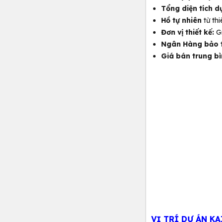
Tổng diện tích d
Hồ tự nhiên
từ th
Đơn vị thiết kế:
Gr
Ngân Hàng bảo t
Giá bán trung b
VỊ TRÍ DỰ ÁN K