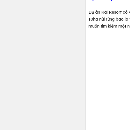
Dự án Kai Resort có v
10ha núi rừng bao la
muốn tìm kiếm một nơi