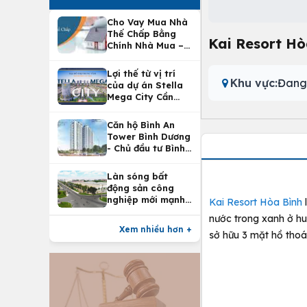
Cho Vay Mua Nhà
Thế Chấp Bằng
Kai Resort Hò
Chính Nhà Mua –
Lợi Ích Vay Mua
Nhà Tại
Lợi thế từ vị trí
Vietcombank
Khu vực:
Đang
của dự án Stella
Mega City Cần
Thơ
Căn hộ Bình An
Tower Bình Dương
- Chủ đầu tư Bình
An Land
Làn sóng bất
động sản công
nghiệp mới mạnh
Kai Resort Hòa Bình
nhất 25 năm
nước trong xanh ở hu
Xem nhiều hơn +
sở hữu 3 mặt hồ thoán