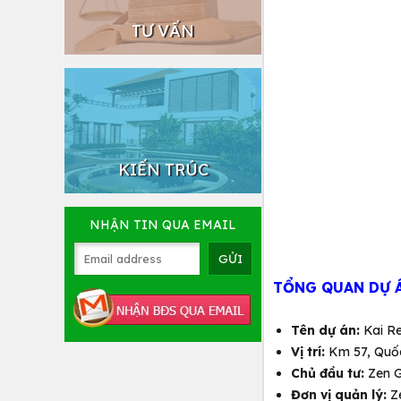
TƯ VẤN
KIẾN TRÚC
NHẬN TIN QUA EMAIL
TỔNG QUAN DỰ Á
Tên dự án:
Kai Re
Vị trí:
Km 57, Quốc
Chủ đầu tư:
Zen 
Đơn vị quản lý:
Ze