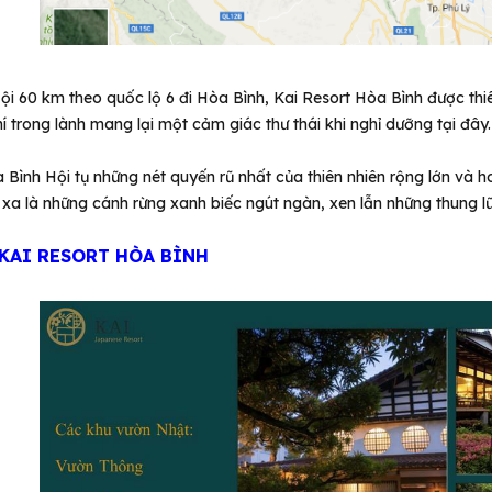
i 60 km theo quốc lộ 6 đi Hòa Bình, Kai Resort Hòa Bình được thiê
í trong lành mang lại một cảm giác thư thái khi nghỉ dưỡng tại đây.
 Bình Hội tụ những nét quyến rũ nhất của thiên nhiên rộng lớn và 
a xa là những cánh rừng xanh biếc ngút ngàn, xen lẫn những thung lũn
 KAI RESORT HÒA BÌNH