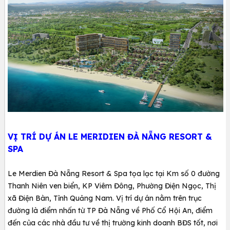
VỊ TRÍ DỰ ÁN LE MERIDIEN ĐÀ NẴNG RESORT &
SPA
Le Merdien Đà Nẵng Resort & Spa tọa lạc tại Km số 0 đường
Thanh Niên ven biển, KP Viêm Đông, Phường Điện Ngọc, Thị
xã Điện Bàn, Tỉnh Quảng Nam. Vị trí dự án nằm trên trục
đường là điểm nhấn từ TP Đà Nẵng về Phố Cổ Hội An, điểm
đến của các nhà đầu tư về thị trường kinh doanh BĐS tốt, nơi