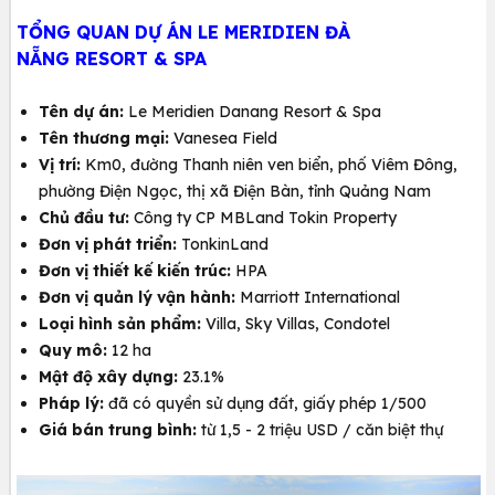
TỔNG QUAN DỰ ÁN LE MERIDIEN ĐÀ
NẴNG RESORT & SPA
Tên dự án:
Le Meridien Danang Resort & Spa
Tên thương mại:
Vanesea Field
Vị trí:
Km0, đường Thanh niên ven biển, phố Viêm Đông,
phường Điện Ngọc, thị xã Điện Bàn, tỉnh Quảng Nam
Chủ đầu tư:
Công ty CP MBLand Tokin Property
Đơn vị phát triển:
TonkinLand
Đơn vị thiết kế kiến trúc:
HPA
Đơn vị quản lý vận hành:
Marriott International
Loại hình sản phẩm:
Villa, Sky Villas, Condotel
Quy mô:
12 ha
Mật độ xây dựng:
23.1%
Pháp lý:
đã có quyền sử dụng đất, giấy phép 1/500
Giá bán trung bình:
từ 1,5 - 2 triệu USD / căn biệt thự