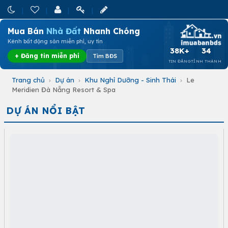
Mua Bán
Nhà Đất
Nhanh Chóng
Kênh bất động sản miễn phí, uy tín
38K+
34
+ Đăng tin miễn phí
Tìm BĐS
TIN ĐĂNG
TỈNH THÀNH
Trang chủ
›
Dự án
›
Khu Nghỉ Dưỡng - Sinh Thái
›
Le
Meridien Đà Nẵng Resort & Spa
DỰ ÁN NỔI BẬT