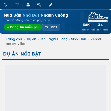
Mua Bán
Nhà Đất
Nhanh Chóng
Kênh bất động sản miễn phí, uy tín
38K+
34
+ Đăng tin miễn phí
Tìm BĐS
TIN ĐĂNG
TỈNH THÀNH
Trang chủ
›
Dự án
›
Khu Nghỉ Dưỡng - Sinh Thái
›
Zenna
Resort Villas
DỰ ÁN NỔI BẬT