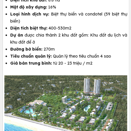
​Mật độ xây dựng:
16%
Loại hình dịch vụ:
Biệt thự biển và condotel (59 biệt thự
biển)
Diện tích biệt thự:
400-530m2
Dự án
được chia thành 2 khu đất gồm: Khu đất du lịch và
khu đất để ở
Đường bờ biển:
270m
Tiêu chuẩn quản lý:
Quản lý theo tiêu chuẩn 4 sao
Giá bán trung bình:
từ 20 - 23 triệu / m2