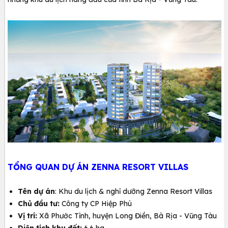
TỔNG QUAN DỰ ÁN ZENNA RESORT VILLAS
Tên dự án
: Khu du lịch & nghỉ dưỡng Zenna Resort Villas
Chủ đầu tư:
Công ty CP Hiệp Phú
Vị trí:
Xã Phước Tỉnh, huyện Long Điền, Bà Rịa - Vũng Tàu
Diện tích khu đất:
6.6 ha