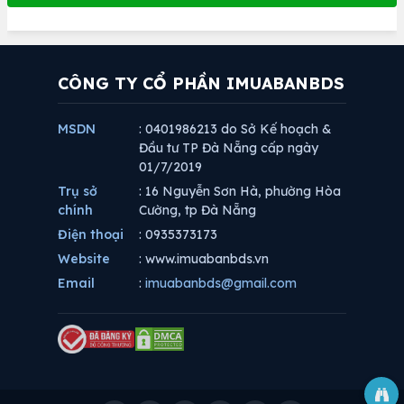
CÔNG TY CỔ PHẦN IMUABANBDS
MSDN
: 0401986213 do Sở Kế hoạch &
Đầu tư TP Đà Nẵng cấp ngày
01/7/2019
Trụ sở
: 16 Nguyễn Sơn Hà, phường Hòa
chính
Cường, tp Đà Nẵng
Điện thoại
: 0935373173
Website
: www.imuabanbds.vn
Email
:
imuabanbds@gmail.com