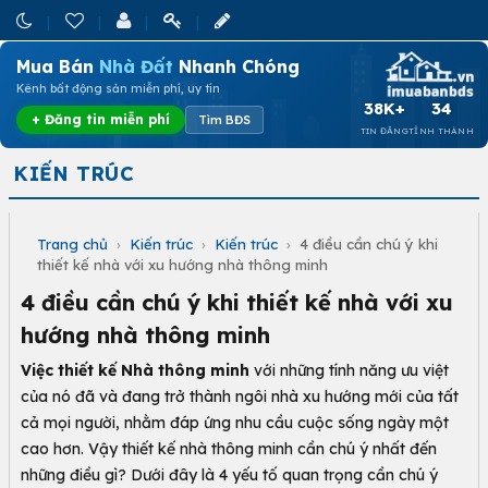
Mua Bán
Nhà Đất
Nhanh Chóng
Kênh bất động sản miễn phí, uy tín
38K+
34
+ Đăng tin miễn phí
Tìm BĐS
TIN ĐĂNG
TỈNH THÀNH
KIẾN TRÚC
Trang chủ
›
Kiến trúc
›
Kiến trúc
›
4 điều cần chú ý khi
thiết kế nhà với xu hướng nhà thông minh
4 điều cần chú ý khi thiết kế nhà với xu
hướng nhà thông minh
Việc thiết kế Nhà thông minh
với những tính năng ưu việt
của nó đã và đang trở thành ngôi nhà xu hướng mới của tất
cả mọi người, nhằm đáp ứng nhu cầu cuộc sống ngày một
cao hơn. Vậy thiết kế nhà thông minh cần chú ý nhất đến
những điều gì? Dưới đây là 4 yếu tố quan trọng cần chú ý